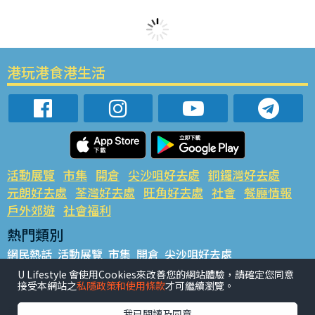
港玩港食港生活
活動展覽
市集
開倉
尖沙咀好去處
銅鑼灣好去處
元朗好去處
荃灣好去處
旺角好去處
社會
餐廳情報
戶外郊遊
社會福利
熱門類別
網民熱話
活動展覽
市集
開倉
尖沙咀好去處
銅鑼灣好去處
元朗好去處
荃灣好去處
旺角好去處
社會
U Lifestyle 會使用Cookies來改善您的網站體驗，請確定您同意
接受本網站之
私隱政策和使用條款
才可繼續瀏覽。
餐廳情報
戶外郊遊
熱門標籤
我已閱讀及同意