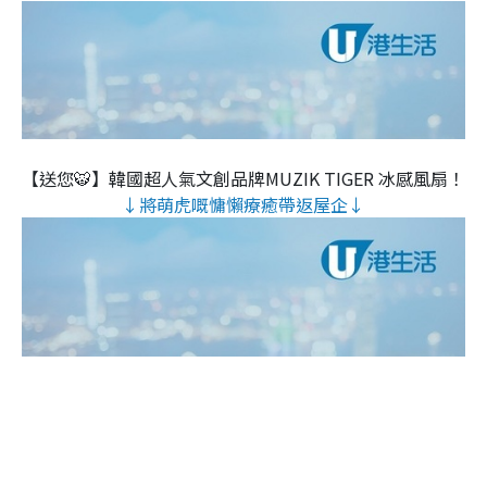
【送您🐯】韓國超人氣文創品牌MUZIK TIGER 冰感風扇！
↓將萌虎嘅慵懶療癒帶返屋企↓