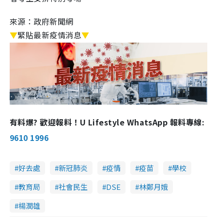
來源：政府新聞網
▼
緊貼最新疫情消息
▼
有料爆? 歡迎報料！U Lifestyle WhatsApp 報料專線:
9610 1996
好去處
新冠肺炎
疫情
疫苗
學校
教育局
社會民生
DSE
林鄭月娥
楊潤雄