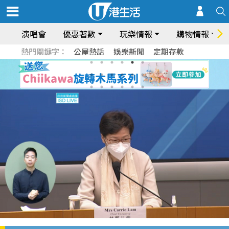
演唱會
優惠著數
玩樂情報
購物情報
熱門關鍵字：
公屋熱話
娛樂新聞
定期存款