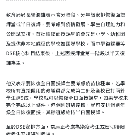
-------------------------------
教育局局長楊潤雄表示會分階段、分年級安排恢復面授
課堂或半日復課，要考慮到疫情發展、學生自理能力和
公開試安排，首批恢復面授課堂的會先是小學、幼稚園
及提供非本地課程的學校如國際學校，而中學復課要等
DSE核心科目結束後，上述面授課堂第一階段以半天復
課為主。
他又表示要恢復全日面授課主要考慮疫苗接種率，若學
校所有直接僱用的教職員都完成第二針及全校已打兩針
學生達
9
成，學校就可以恢復全日面授課堂，如果學校未
完全完成以上條件，但個別班級達標，就可安排個別年
級全日恢復面授，其餘班級維持半日面授課。
至於DSE安排方面，當局正考慮為染疫考生或密切接觸
者考生安排特別考場。