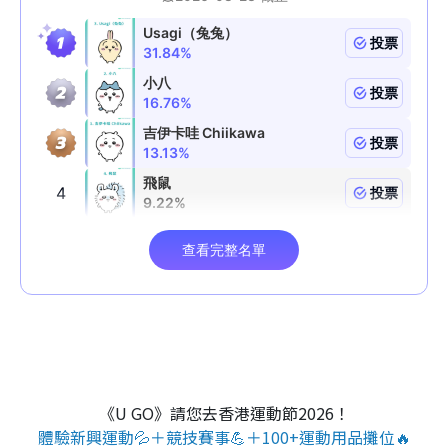
《U GO》請您去香港運動節2026！
體驗新興運動💦＋競技賽事💪＋100+運動用品攤位🔥