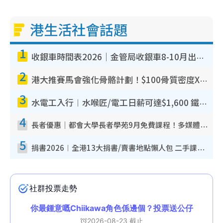
港生活社會話題
1
收銀車時間表2026｜金管局收銀車8-10月出沒地點+時間！無須手續費！硬幣免費轉現鈔或增值至八達通
2
港大推賽馬會強化骨骼計劃！$100骨質密度X光檢查 完成免費運動訓練送超市禮券！附參加資格
3
水電工入行︱水喉匠/電工日薪可達$1,600 鐵飯碗職業難被AI取代！附薪酬參考＋入行考牌途徑
4
長者優惠｜都會大學長者學苑9月免費課程！多媒體/微電影創作/網絡安全 附報名方法教學
5
捐書2026︱全港13大捐書/賣書地點懶人包 二手課本最高$150＋舊書換免費咖啡/戲票