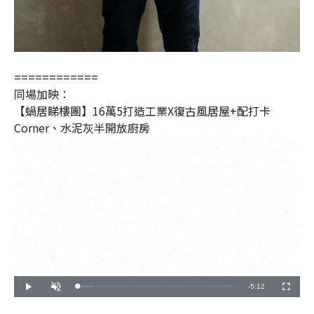
============
同場加映：
【蝸居睇樓團】16萬5打造工業X復古風居屋+配打卡
Corner、水泥灰半開放廚房
Remaining
-
5:12
Loaded
:
Play
Unmute
Fullscreen
10.38%
Time