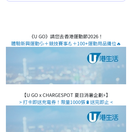
《U GO》請您去香港運動節2026！
體驗新興運動💦＋競技賽事💪＋100+運動用品攤位🔥
【U GO x CHARGESPOT 夏日消暑企劃⚡】
> 打卡即送充電券！限量1000張🔋送完即止 <