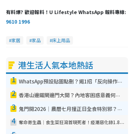
有料爆? 歡迎報料！U Lifestyle WhatsApp 報料專線:
9610 1996
家居
家品
床上用品
港生活人氣本地熱話
1
WhatsApp預設貼圖點刪？揭1招「反向操作」還原簡潔介面 附3步實測教學
2
香港山邊鐵閘邊門大開？內地客困惑意義何在！網民神回覆：呢種叫法理性防禦
3
鬼門開2026｜農曆七月撞正日全食特別邪？專家警告切忌做一事！揭4大禁忌+2招保平安
4
奪命寄生蟲｜食生菜狂瀉首現死者！疫潮惡化錄1.8萬宗病例 揭洗菜3大謬誤