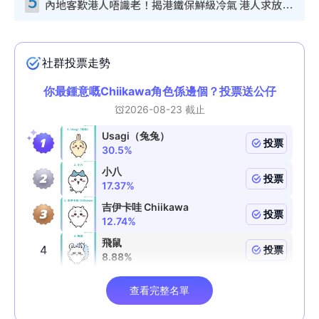
5
內地客歎港人唔識老！揭港鐵保鮮級冷氣 港人求放過：咪投訴