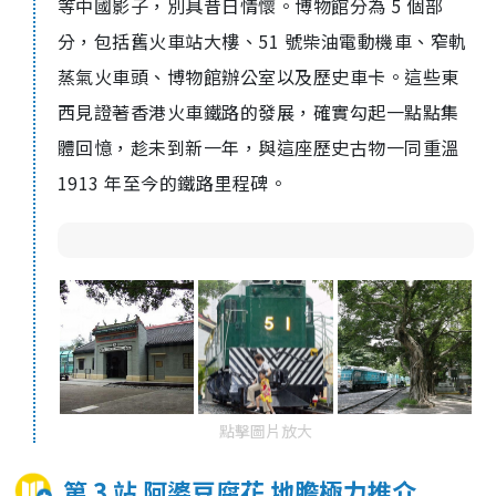
等中國影子，別具昔日情懷。博物館分為 5 個部
分，包括舊火車站大樓、51 號柴油電動機車、窄軌
蒸氣火車頭、博物館辦公室以及歷史車卡。這些東
西見證著香港火車鐵路的發展，確實勾起一點點集
體回憶，趁未到新一年，與這座歷史古物一同重溫
1913 年至今的鐵路里程碑。
點擊圖片放大
第 3 站 阿婆豆腐花 地膽極力推介