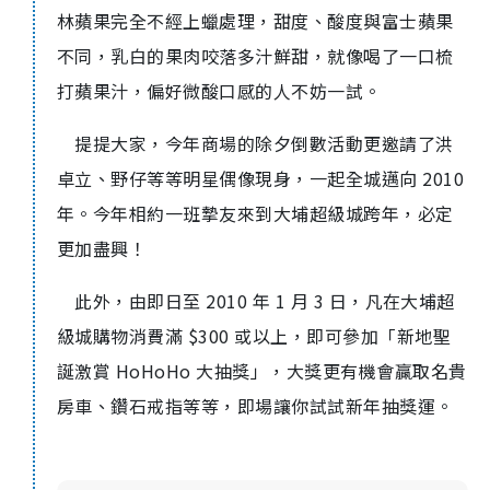
林蘋果完全不經上蠟處理，甜度、酸度與富士蘋果
不同，乳白的果肉咬落多汁鮮甜，就像喝了一口梳
打蘋果汁，偏好微酸口感的人不妨一試。
提提大家，今年商場的除夕倒數活動更邀請了洪
卓立、野仔等等明星偶像現身，一起全城邁向 2010
年。今年相約一班摯友來到大埔超級城跨年，必定
更加盡興！
此外，由即日至 2010 年 1 月 3 日，凡在大埔超
級城購物消費滿 $300 或以上，即可參加「新地聖
誕激賞 HoHoHo 大抽獎」，大獎更有機會贏取名貴
房車、鑽石戒指等等，即場讓你試試新年抽獎運。