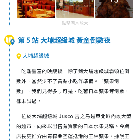
點擊圖片放大
第 5 站 大埔超級城 黃金倒數夜
大埔超級城
吃罷豐富的晚飯後，除了到大埔超級城霸頭位倒
數外，當然少不了買點小吃作準備。「蘋果倒
數」，我們見得多；可是，吃著日本蘋果等倒數，
卻未試過。
位於大埔超級城 Jusco 吉之島是東北區內最大型
的超市，向來以出售有質素的日本水果見稱。今期
店長更推介由青森縣空運抵港的王林蘋果，據說王