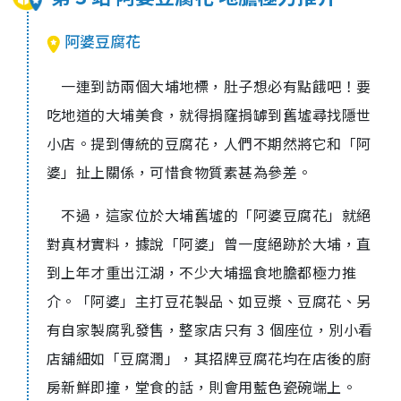
阿婆豆腐花
一連到訪兩個大埔地標，肚子想必有點餓吧！要
吃地道的大埔美食，就得捐窿捐罅到舊墟尋找隱世
小店。
提到傳統的豆腐花，人們不期然將它和「阿
婆」扯上關係，可惜食物質素甚為參差。
不過，這家位於大埔舊墟的「阿婆豆腐花」就絕
對真材實料，據說「阿婆」曾一度絕跡於大埔，直
到上年才重出江湖，不少大埔搵食地膽都極力推
介。「阿婆」主打豆花製品、如豆漿、豆腐花、另
有自家製腐乳發售，整家店只有 3 個座位，別小看
店舖細如「豆腐潤」，其招牌豆腐花均在店後的廚
房新鮮即撞，堂食的話，則會用藍色瓷碗端上。