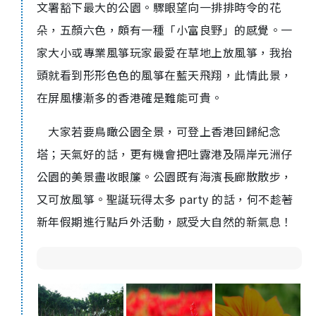
文署豁下最大的公園。驟眼望向一排排時令的花
朵，五顏六色，頗有一種「小富良野」的感覺。一
家大小或專業風箏玩家最愛在草地上放風箏，我抬
頭就看到形形色色的風箏在藍天飛翔，此情此景，
在屏風樓漸多的香港確是難能可貴。
大家若要鳥瞰公園全景，可登上香港回歸紀念
塔；天氣好的話，更有機會把吐露港及隔岸元洲仔
公園的美景盡收眼簾。公園既有海濱長廊散散步，
又可放風箏。聖誕玩得太多 party 的話，何不趁著
新年假期進行點戶外活動，感受大自然的新氣息！