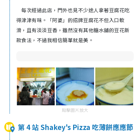
每次經過此店，門外也見不少途人拿著豆腐花吃
得津津有味。「阿婆」的招牌豆腐花不但入口軟
滑，且有淡淡豆香，雖然沒有其他糖水舖的豆花新
款食法，不過我相信簡單就是美。
點擊圖片放大
第 4 站 Shakey's Pizza 吃薄餅應應節