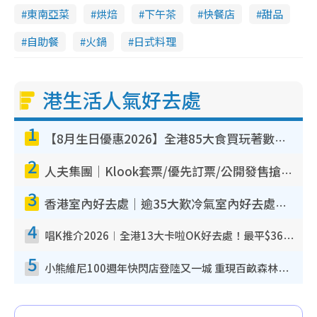
東南亞菜
烘焙
下午茶
快餐店
甜品
自助餐
火鍋
日式料理
港生活人氣好去處
1
【8月生日優惠2026】全港85大食買玩著數攻略 自助餐/火鍋放題同行免費＋誠品/DONKI送現金券
2
人夫集團｜Klook套票/優先訂票/公開發售搶飛攻略！附票價.購票連結.場地座位表
3
香港室內好去處｜逾35大歎冷氣室內好去處推介 室內活動免費避雨無懼落雨
4
唱K推介2026︱全港13大卡啦OK好去處！最平$36起 日文K都有！(附地址+收費詳情)
5
小熊維尼100週年快閃店登陸又一城 重現百畝森林經典場景／獨家限定盲盒登場／專屬DIY香水