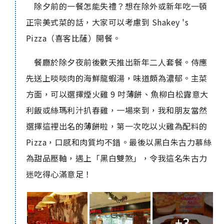
除夕前的一餐怎能失禮？想在除外或新年吃一頓
正宗美式菜的話，大家可以考慮到 Shakey 's
Pizza（喜客比薩）開餐。
餐廳於除夕夜前後數天推出新年二人套餐。侍應
先送上啖啖肉的海鮮龍蝦湯，味道頗為濃郁。主菜
方面，可以選擇煙火雞 9 吋薄餅、魚柳白松露意大
利飯或絲瑪利汁扒春雞，一場來到，我和朋友當然
選擇這裡出名的薄餅啦，第一次吃以火雞為配料的
Pizza，口感和肉質均不錯。最後以黑白朱古力慕絲
為甜品壓軸，遇上「黑白雙煞」，令我這名朱古力
迷吃得心滿意足！
+3