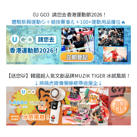
《U GO》請您去香港運動節2026！
體驗新興運動💦＋競技賽事💪＋100+運動用品攤位🔥
【送您🐯】韓國超人氣文創品牌MUZIK TIGER 冰感風扇！
↓將萌虎嘅慵懶療癒帶返屋企↓