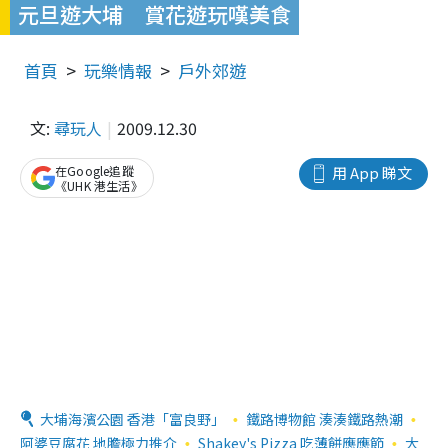
元旦遊大埔 賞花遊玩嘆美食
首頁
玩樂情報
戶外郊遊
文:
尋玩人
2009.12.30
在Google追蹤
用 App 睇文
《UHK 港生活》
大埔海濱公園 香港「富良野」
鐵路博物館 湊湊鐵路熱潮
阿婆豆腐花 地膽極力推介
Shakey's Pizza 吃薄餅應應節
大