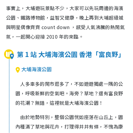
事實上，大埔遊玩景點不少，大家可以先玩周邊的海濱
公園、鐵路博物館，益智又健康，晚上再到大埔超級城
與明星偶像齊齊 count down ，感受人氣沸騰的熱鬧氣
氛，一起開心迎接 2010 年的來臨。
第 1 站 大埔海濱公園 香港「富良野」
大埔海濱公園
人多車多的鬧市逛多了，不如遊遊獨處一隅的公
園，呼吸新鮮的空氣吧。海旁？草地？還有富良野
的花潮？無錯，這裡就是大埔海濱公園！
由於地勢特別，整個公園恍如座落在山丘上，園
內種滿了草地與花卉，打理得井井有條，不愧為康