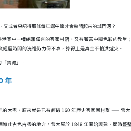
」，又或者只記得那條每年端午節才會熱鬧起來的城門河？
香港其中一幢絕無僅有的客家村落、又有著富中國色彩的教堂
瑰寶經歷時間的洗禮仍力保不衰，算得上是真金不怕洪爐火。
的「寶藏」。
0 年
大宅，原來就是已有超過 160 年歷史客家圍村群 —— 曾大
個如此古色古香的地方。
曾大屋於 1848 年開始興建，歷時整整