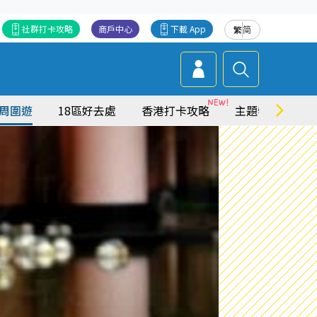
社群打卡攻略
商戶中心
下載 App
繁
简
周圍遊
18區好去處
香港打卡攻略
主題特集