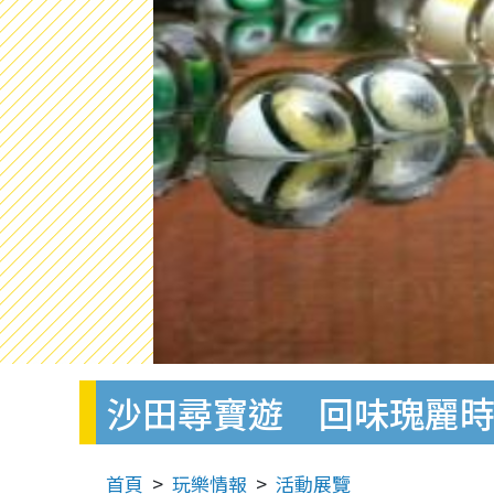
沙田尋寶遊 回味瑰麗
首頁
玩樂情報
活動展覽