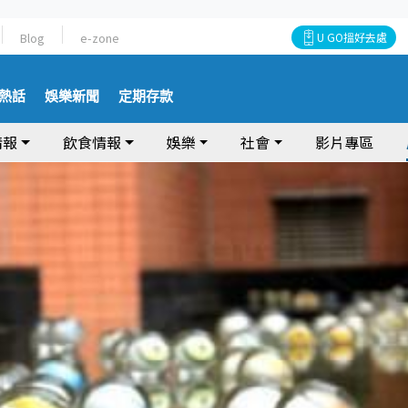
Blog
e-zone
U GO搵好去處
熱話
娛樂新聞
定期存款
情報
飲食情報
娛樂
社會
影片專區