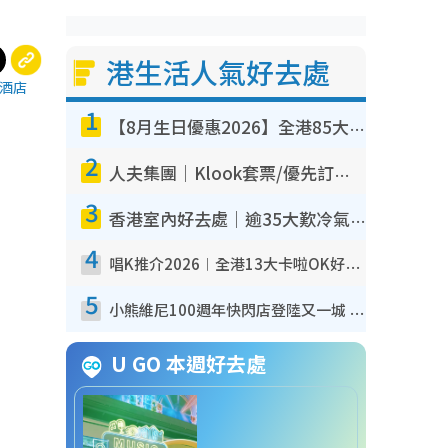
港生活人氣好去處
酒店
1
【8月生日優惠2026】全港85大食買玩著數攻略 自助餐/火鍋放題同行免費＋誠品/DONKI送現金券
2
人夫集團｜Klook套票/優先訂票/公開發售搶飛攻略！附票價.購票連結.場地座位表
3
香港室內好去處｜逾35大歎冷氣室內好去處推介 室內活動免費避雨無懼落雨
4
唱K推介2026︱全港13大卡啦OK好去處！最平$36起 日文K都有！(附地址+收費詳情)
5
小熊維尼100週年快閃店登陸又一城 重現百畝森林經典場景／獨家限定盲盒登場／專屬DIY香水
U GO 本週好去處