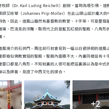
（Dr. Karl Ludvig Reichelt）創辦。當時為吸引佛、
華（Johannes Prip-Moller）在此山頭山設計龐大
特色。因此，道風山雖然有基督教的教堂、十字架，可是整個
玻璃、巴洛克的浮雕，取而代之的是藍瓦紅樑的聖殿、八角形
嘆。
道風境介的石拱門，再往前行就會見到一幅以白瓷拼砌的道風
達那極似佛教寶塔的聖殿。聖殿內面積不大，內裏同樣設有十
連窗口都是八角形，不知就裏的人很可能把這裏誤以為是中式
聯以及牌匾，見證了中西文化的揉合。
+2