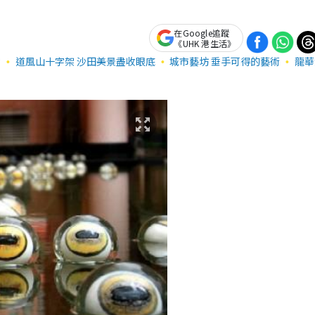
在Google追蹤
《UHK 港生活》
堂
道風山十字架 沙田美景盡收眼底
城市藝坊 垂手可得的藝術
龍華