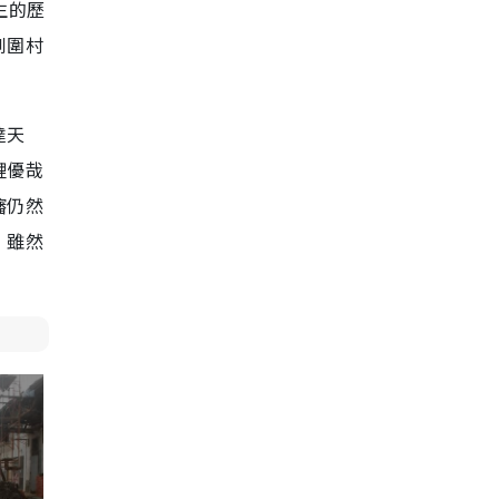
生的歷
到圍村
達天
鯉優哉
嬸仍然
，雖然