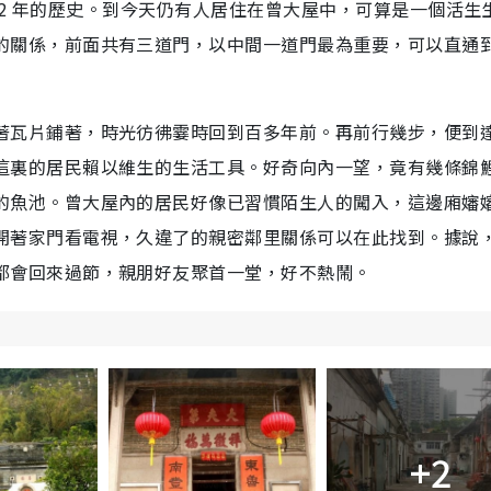
 162 年的歷史。到今天仍有人居住在曾大屋中，可算是一個活生
的關係，前面共有三道門，以中間一道門最為重要，可以直通
著瓦片鋪著，時光彷彿霎時回到百多年前。再前行幾步，便到
這裏的居民賴以維生的生活工具。好奇向內一望，竟有幾條錦
的魚池。曾大屋內的居民好像已習慣陌生人的闖入，這邊廂嬸
開著家門看電視，久違了的親密鄰里關係可以在此找到。據說
都會回來過節，親朋好友聚首一堂，好不熱鬧。
+2