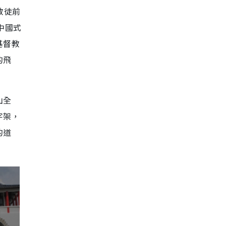
道教徒前
的中國式
基督教
的飛
山全
字架，
的道