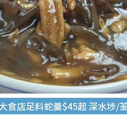
大食店足料蛇羹$45起 深水埗/