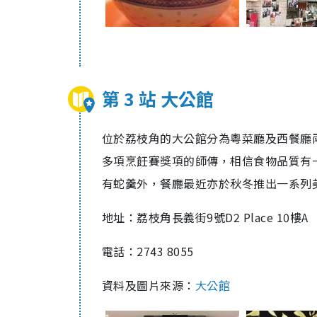
第 3 站 大公館
位於荔枝角的大公館分為粵菜廳及西餐廳
多項烹飪賽獎項的師傳，相信食物品質有
有蛇羹外，餐廳最近亦於
秋冬推出一系列
地址：荔枝角長義街9號D2 Place 10樓A
電話：2743 8055
資料及圖片來源：
大公館