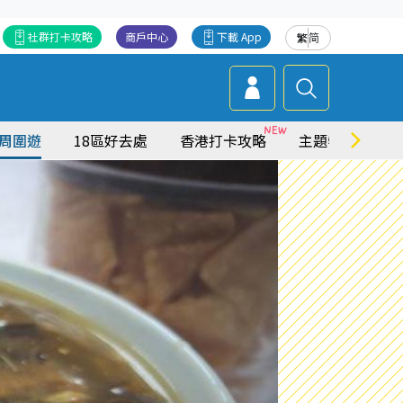
社群打卡攻略
商戶中心
下載 App
繁
简
周圍遊
18區好去處
香港打卡攻略
主題特集