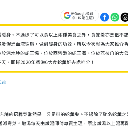
在Google追蹤
《UHK 港生活》
暖暖身。不過除了可以食以上兩種美食之外，食蛇羹亦是個不
絡及促進血液循環，做到暖身的功效。所以今次就為大家推介
位於深水埗的蛇王協、位於西營盤的蛇王海、位於荔枝角的大
天，即睇2020年香港6大食蛇羹好去處推介！
王弟
而店舖的招牌菜當然是十分足料的蛇羹啦。不過除了馳名蛇羹之
舊派粵菜。燉湯每天由燉湯師傅專責主理，原盅燉湯以上湯再