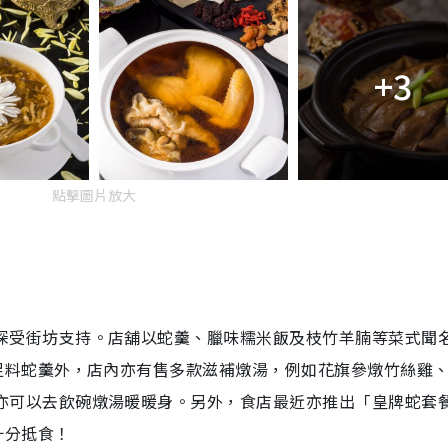
+3
點擊圖片放大
深受街坊支持。店舖以蛇羹、臘味糯米飯及枝竹羊腩等菜式聞
有足料蛇羹外，店內亦有售多款滋補燉湯，例如花旗參燉竹絲雞
亦可以去飲碗燉湯暖暖身。另外，食店最近亦推出「皇牌蛇套
十分抵食！