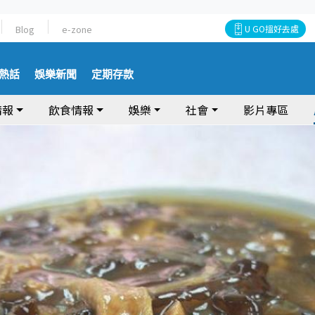
Blog
e-zone
U GO搵好去處
熱話
娛樂新聞
定期存款
情報
飲食情報
娛樂
社會
影片專區