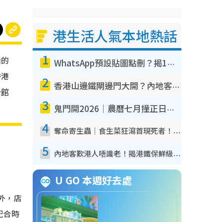
港生活人氣本地熱話
1
錯的
WhatsApp預設貼圖點刪？揭1招「反向操作」還原簡潔介面 附3步實測教學
香港
2
香港山邊鐵閘邊門大開？內地客困惑意義何在！網民神回覆：呢種叫法理性防禦
公館
3
鬼門開2026｜農曆七月撞正日全食特別邪？專家警告切忌做一事！揭4大禁忌+2招保平安
4
奪命寄生蟲｜食生菜狂瀉首現死者！疫潮惡化錄1.8萬宗病例 揭洗菜3大謬誤
5
內地客歎港人唔識老！揭港鐵保鮮級冷氣 港人求放過：咪投訴
U GO 本週好去處
外，店
配合時