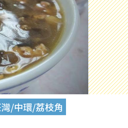
荃灣/中環/荔枝角