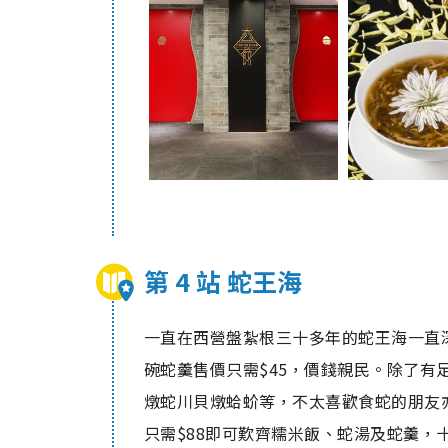
第 4 站 蛇王海
一直在西營盤紮根三十多年的蛇王海一直
碗蛇羹售價只需$45，價錢親民。除了
燉蛇川貝燉蛤蚧等，不太喜歡食蛇的朋友
只需$88即可歎齊糯米飯、蛇湯及蛇羹，