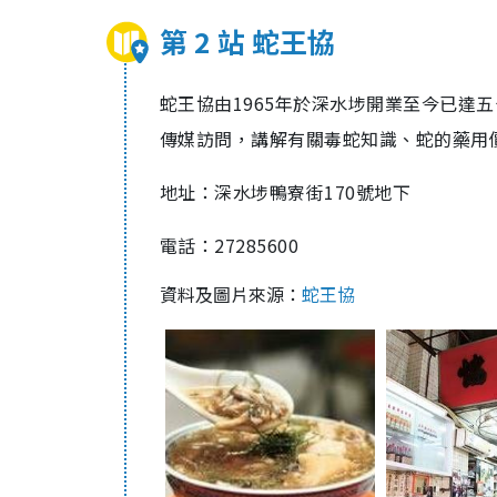
第 2 站 蛇王協
蛇王協由1965年於深水埗開業至今已達
傳媒訪問，講解有關毒蛇知識、蛇的藥用
地址：深水埗鴨寮街170號地下
電話：27285600
資料及圖片來源：
蛇王協