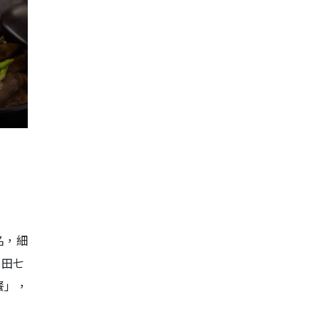
名，細
、田七
餐」，