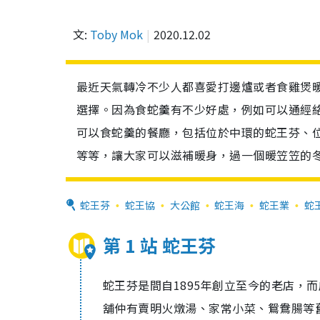
文:
Toby Mok
2020.12.02
最近天氣轉冷不少人都喜愛打邊爐或者食雞煲
選擇。因為食蛇羹有不少好處，例如可以通經
可以食蛇羹的餐廳，包括位於中環的蛇王芬、
等等，讓大家可以滋補暖身，過一個暖笠笠的冬
蛇王芬
蛇王協
大公館
蛇王海
蛇王業
蛇
第 1 站 蛇王芬
蛇王芬是間自1895年創立至今的老店，
舖仲有賣明火燉湯、家常小菜、鴛鴦腸等