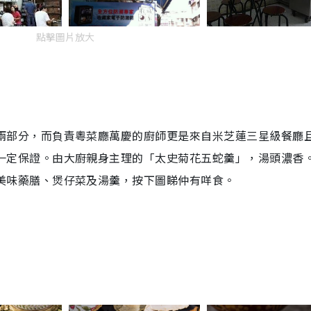
點擊圖片放大
兩部分，而負責粵菜廳萬慶的廚師更是來自米芝蓮三星級餐廳
一定保證。由大廚親身主理的「太史菊花五蛇羹」，湯頭濃香
美味藥膳、煲仔菜及湯羹，按下圖睇仲有咩食。