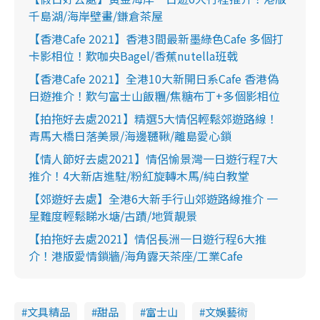
千島湖/海岸壁畫/鎌倉茶屋
【香港Cafe 2021】香港3間最新墨綠色Cafe 多個打
卡影相位！歎咖央Bagel/香蕉nutella班戟
【香港Cafe 2021】全港10大新開日系Cafe 香港偽
日遊推介！歎勻富士山飯糰/焦糖布丁+多個影相位
【拍拖好去處2021】精選5大情侶輕鬆郊遊路線！
青馬大橋日落美景/海邊韆鞦/離島愛心鎖
【情人節好去處2021】情侶愉景灣一日遊行程7大
推介！4大新店進駐/粉紅旋轉木馬/純白教堂
【郊遊好去處】全港6大新手行山郊遊路線推介 一
星難度輕鬆睇水塘/古蹟/地質靚景
【拍拖好去處2021】情侶長洲一日遊行程6大推
介！港版愛情鎖牆/海角露天茶座/工業Cafe
文具精品
甜品
富士山
文娛藝術