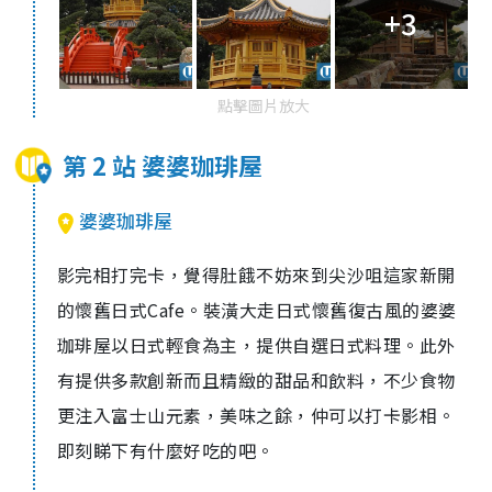
+3
點擊圖片放大
第 2 站 婆婆珈琲屋
婆婆珈琲屋
影完相打完卡，覺得肚餓不妨來到尖沙咀這家新開
的懷舊日式Cafe。裝潢大走 日式懷舊復古風的婆婆
珈琲屋以日式輕食為主，提供自選日式料理。此外
有提供多款創新而且精緻的甜品和飲料，不少食物
更注入富士山元素，美味之餘，仲可以打卡影相。
即刻睇下有什麼好吃的吧。