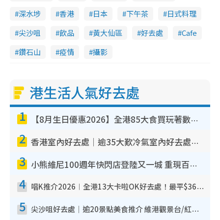
深水埗
香港
日本
下午茶
日式料理
尖沙咀
飲品
黃大仙區
好去處
Cafe
鑽石山
疫情
攝影
港生活人氣好去處
1
【8月生日優惠2026】全港85大食買玩著數攻略 自助餐/火鍋放題同行免費＋誠品/DONKI送現金券
2
香港室內好去處｜逾35大歎冷氣室內好去處推介 室內活動免費避雨無懼落雨
3
小熊維尼100週年快閃店登陸又一城 重現百畝森林經典場景／獨家限定盲盒登場／專屬DIY香水
4
唱K推介2026︱全港13大卡啦OK好去處！最平$36起 日文K都有！(附地址+收費詳情)
5
尖沙咀好去處｜逾20景點美食推介 維港觀景台/紅磚古蹟/九龍公園/室內遊樂場