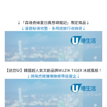
↓「森境奇緣夏日異想尋龍記」限定精品↓
↓漫遊秘境地墊、多用途旅行收納袋↓
【送您🐯】韓國超人氣文創品牌MUZIK TIGER 冰感風扇！
↓將萌虎嘅慵懶療癒帶返屋企↓