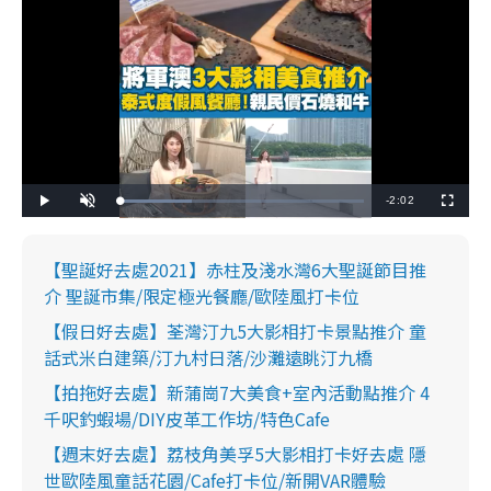
R
-
2:02
L
P
U
F
o
l
n
u
a
a
m
l
e
d
y
u
l
e
t
s
d
e
c
【聖誕好去處2021】赤柱及淺水灣6大聖誕節目推
m
:
r
2
e
介 聖誕市集/限定極光餐廳/歐陸風打卡位
9
e
a
.
n
5
【假日好去處】荃灣汀九5大影相打卡景點推介 童
1
i
%
話式米白建築/汀九村日落/沙灘遠眺汀九橋
n
【拍拖好去處】新蒲崗7大美食+室內活動點推介 4
i
千呎釣蝦場/DIY皮革工作坊/特色Cafe
n
【週末好去處】荔枝角美孚5大影相打卡好去處 隱
g
世歐陸風童話花園/Cafe打卡位/新開VAR體驗