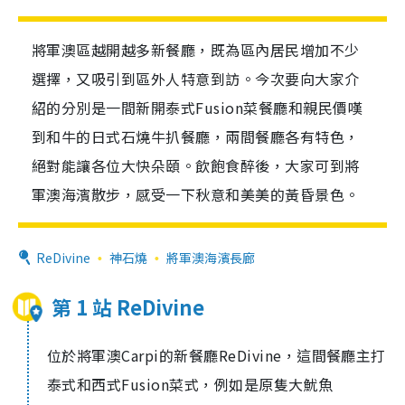
將軍澳區越開越多新餐廳，既為區內居民增加不少
選擇，又吸引到區外人特意到訪。今次要向大家介
紹的分別是一間新開泰式Fusion菜餐廳和親民價嘆
到和牛的日式石燒牛扒餐廳，兩間餐廳各有特色，
絕對能讓各位大快朵頤。飲飽食醉後，大家可到將
軍澳海濱散步，感受一下秋意和美美的黃昏景色。
ReDivine
神石燒
將軍澳海濱長廊
第 1 站 ReDivine
位於將軍澳Carpi的新餐廳ReDivine，這間餐廳主打
泰式和西式Fusion菜式，例如是原隻大魷魚