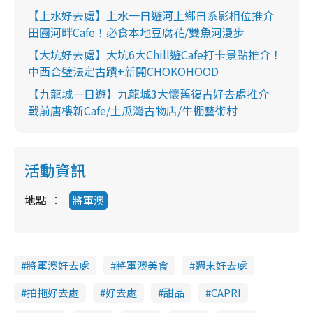
T
【上水好去處】上水一日遊河上鄉日系影相位推介
i
田園河畔Cafe！必食本地豆腐花/雙魚河漫步
m
【大坑好去處】大坑6大Chill遊Cafe打卡景點推介！
e
中西合璧法定古蹟+新開CHOKOHOOD
【九龍城一日遊】九龍城3大懷舊復古好去處推介
戰前唐樓新Cafe/土瓜灣古物店/牛棚藝術村
活動資訊
地點
將軍澳
將軍澳好去處
將軍澳美食
週末好去處
拍拖好去處
好去處
甜品
CAPRI