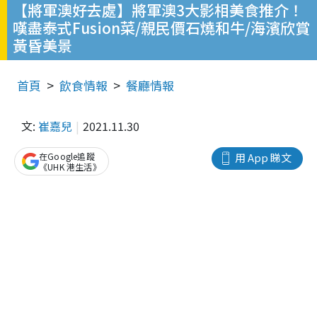
【將軍澳好去處】將軍澳3大影相美食推介！
嘆盡泰式Fusion菜/親民價石燒和牛/海濱欣賞
黃昏美景
首頁
飲食情報
餐廳情報
文:
崔嘉兒
2021.11.30
在Google追蹤
用 App 睇文
《UHK 港生活》