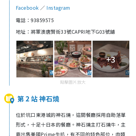
Facebook
／
Instagram
電話：93859575
地址：
將軍澳唐賢街33號CAPRI地下G03號舖
+3
點擊圖片放大
第 2 站 神石燒
位於坑口東港城的神石燒，這間餐廳採用自助落單
形式，十足十日本的餐廳。神石燒主打石燒牛，主
要出售美國Prime牛扒，有不同的特色部位，肉類