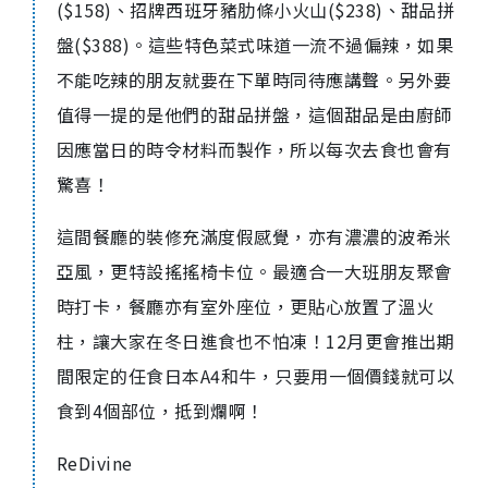
($158)、招牌西班牙豬肋條小火山($238)、甜品拼
盤($388)。這些特色菜式味道一流不過偏辣，如果
不能吃辣的朋友就要在下單時同待應講聲。另外要
值得一提的是他們的甜品拼盤，這個甜品是由廚師
因應當日的時令材料而製作，所以每次去食也會有
驚喜！
這間餐廳的裝修充滿度假感覺，亦有濃濃的波希米
亞風，更特設搖搖椅卡位。最適合一大班朋友聚會
時打卡，餐廳亦有室外座位，更貼心放置了溫火
柱，讓大家在冬日進食也不怕凍！12月更會推出期
間限定的任食日本A4和牛，只要用一個價錢就可以
食到4個部位，抵到爛啊！
ReDivine