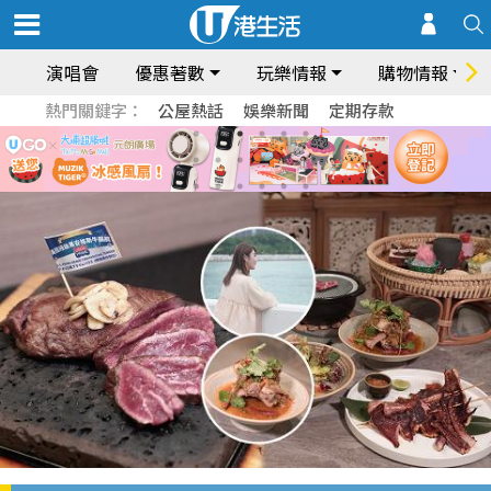
演唱會
優惠著數
玩樂情報
購物情報
熱門關鍵字：
公屋熱話
娛樂新聞
定期存款