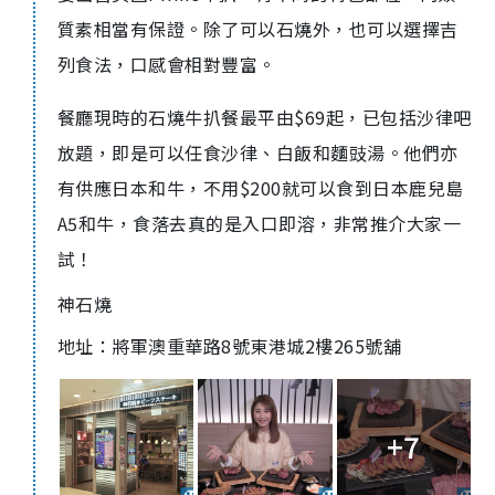
質素相當有保證。除了可以石燒外，也可以選擇吉
列食法，口感會相對豐富。
餐廳現時的石燒牛扒餐最平由$69起，已包括沙律吧
放題，即是可以任食沙律、白飯和麵豉湯。他們亦
有供應日本和牛，不用$200就可以食到日本鹿兒島
A5和牛，食落去真的是入口即溶，非常推介大家一
試！
神石燒
地址：
將軍澳重華路8號東港城2樓265號舖
+7