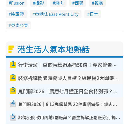
Fusion
攝影
燒肉
西餐
餐廳
將軍澳
東港城 East Point City
日本
東南亞菜
港生活人氣本地熱話
1
行李清潔｜車轆污糟過馬桶58倍！專家警告忌用酒精抹 教1招免污手除菌
2
裝修拆鐵閘隨時變賊人目標？網民揭2大關鍵用途：裝新式等於白裝？附新舊鐵閘分別
3
鬼門開2026｜農曆七月撞正日全食特別邪？專家警告切忌做一事！揭4大禁忌+2招保平安
4
鬼門開2026｜8.13鬼節禁忌 22件事唔做得！燒肉、刺身要少食？半夜勿吹口哨/打呢個電話
5
網傳公院改用內地/副廠藥？醫生拆解正副廠分別 揭4類人換藥隨時出事