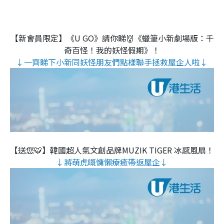
【新會員限定】《U GO》請你睇👹《蠟筆小新劇場版：千
奇百怪！我的妖怪假期》！
↓一齊睇下小新同妖怪朋友們點樣聯手拯救屋企人啦↓
【送您🐯】韓國超人氣文創品牌MUZIK TIGER 冰感風扇！
↓將萌虎嘅慵懶療癒帶返屋企↓