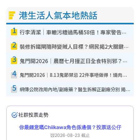
港生活人氣本地熱話
1
行李清潔｜車轆污糟過馬桶58倍！專家警告忌用酒精抹 教1招免污手除菌
2
裝修拆鐵閘隨時變賊人目標？網民揭2大關鍵用途：裝新式等於白裝？附新舊鐵閘分別
3
鬼門開2026｜農曆七月撞正日全食特別邪？專家警告切忌做一事！揭4大禁忌+2招保平安
4
鬼門開2026｜8.13鬼節禁忌 22件事唔做得！燒肉、刺身要少食？半夜勿吹口哨/打呢個電話
5
網傳公院改用內地/副廠藥？醫生拆解正副廠分別 揭4類人換藥隨時出事