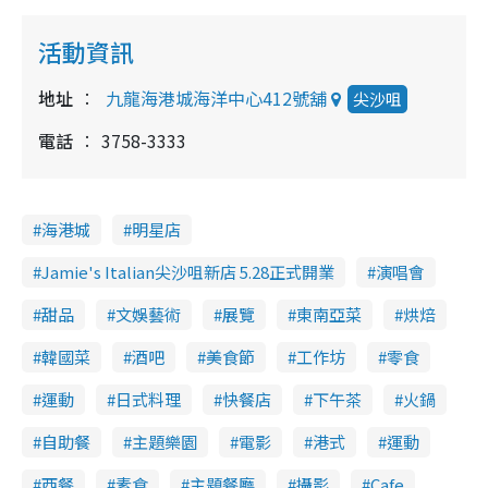
活動資訊
地址
九龍海港城海洋中心412號舖
尖沙咀
電話
3758-3333
海港城
明星店
Jamie's Italian尖沙咀新店 5.28正式開業
演唱會
甜品
文娛藝術
展覽
東南亞菜
烘焙
韓國菜
酒吧
美食節
工作坊
零食
運動
日式料理
快餐店
下午茶
火鍋
自助餐
主題樂園
電影
港式
運動
西餐
素食
主題餐廳
攝影
Cafe