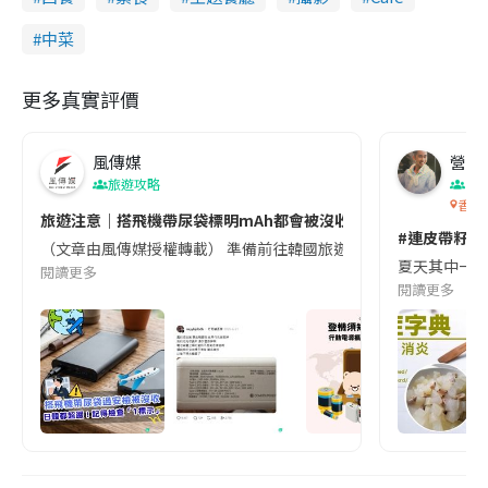
中菜
更多真實評價
風傳媒
營養教
旅遊攻略
生
香港
旅遊注意｜搭飛機帶尿袋標明mAh都會被沒收😱出發前切記檢查「1
#連皮帶籽都
（文章由風傳媒授權轉載） 準備前往韓國旅遊的民眾，近期要特別留
夏天其中一種時
閱讀更多
閱讀更多