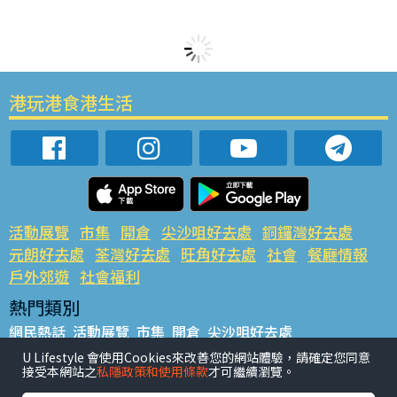
港玩港食港生活
活動展覽
市集
開倉
尖沙咀好去處
銅鑼灣好去處
元朗好去處
荃灣好去處
旺角好去處
社會
餐廳情報
戶外郊遊
社會福利
熱門類別
網民熱話
活動展覽
市集
開倉
尖沙咀好去處
銅鑼灣好去處
元朗好去處
荃灣好去處
旺角好去處
社會
U Lifestyle 會使用Cookies來改善您的網站體驗，請確定您同意
接受本網站之
私隱政策和使用條款
才可繼續瀏覽。
餐廳情報
戶外郊遊