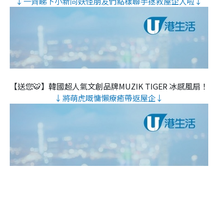
↓一齊睇下小新同妖怪朋友們點樣聯手拯救屋企人啦↓
【送您🐯】韓國超人氣文創品牌MUZIK TIGER 冰感風扇！
↓將萌虎嘅慵懶療癒帶返屋企↓