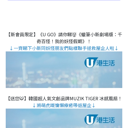
【新會員限定】《U GO》請你睇👹《蠟筆小新劇場版：千
奇百怪！我的妖怪假期》！
↓一齊睇下小新同妖怪朋友們點樣聯手拯救屋企人啦↓
【送您🐯】韓國超人氣文創品牌MUZIK TIGER 冰感風扇！
↓將萌虎嘅慵懶療癒帶返屋企↓