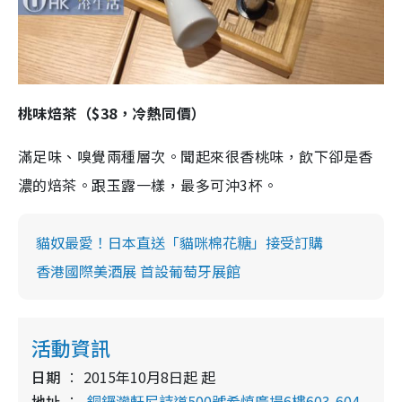
桃味焙茶（$38，冷熱同價）
滿足味、嗅覺兩種層次。聞起來很香桃味，飲下卻是香
濃的焙茶。跟玉露一樣，最多可沖3杯。
貓奴最愛！日本直送「貓咪棉花糖」接受訂購
香港國際美酒展 首設葡萄牙展館
活動資訊
日期
2015年10月8日起 起
地址
銅鑼灣軒尼詩道500號希慎廣場6樓603-604