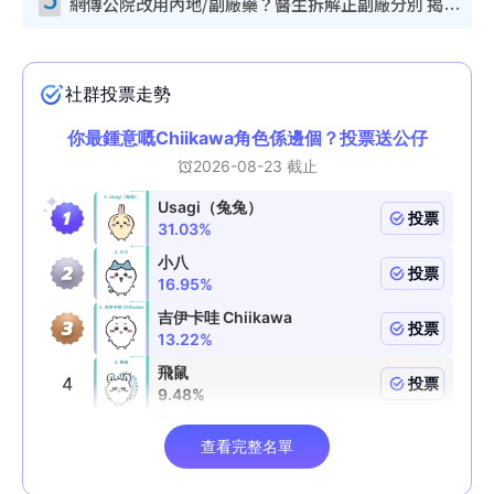
網傳公院改用內地/副廠藥？醫生拆解正副廠分別 揭4類人換藥隨時出事