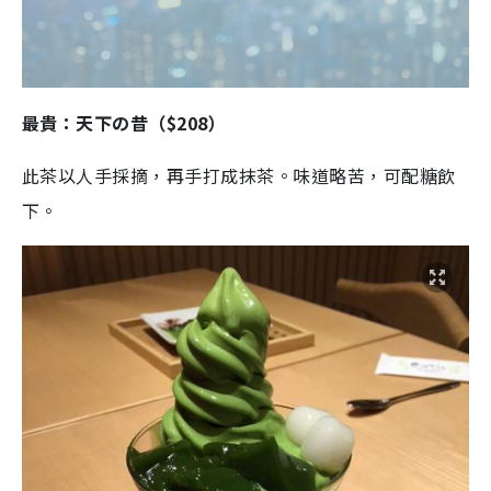
最貴：天下の昔（$208）
此茶以人手採摘，再手打成抹茶。味道略苦，可配糖飲
下。