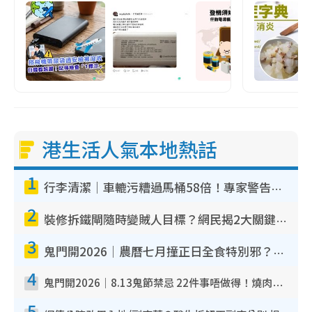
港生活人氣本地熱話
1
行李清潔｜車轆污糟過馬桶58倍！專家警告忌用酒精抹 教1招免污手除菌
2
裝修拆鐵閘隨時變賊人目標？網民揭2大關鍵用途：裝新式等於白裝？附新舊鐵閘分別
3
鬼門開2026｜農曆七月撞正日全食特別邪？專家警告切忌做一事！揭4大禁忌+2招保平安
4
鬼門開2026｜8.13鬼節禁忌 22件事唔做得！燒肉、刺身要少食？半夜勿吹口哨/打呢個電話
5