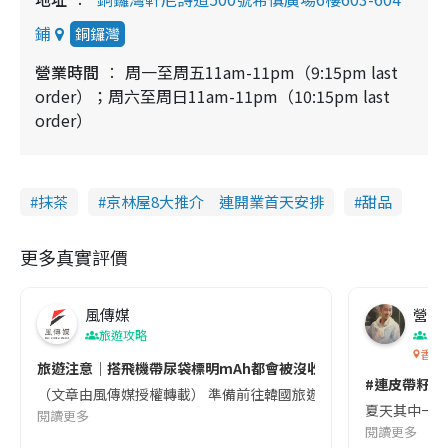
鋪
銅鑼灣
營業時間
周一至周五11am-11pm（9:15pm last
order）；周六至周日11am-11pm（10:15pm last
order）
抹茶
京林屋8大推介 連開業首天安排
甜品
更多真實評價
風傳媒
營養教
旅遊攻略
生
香港
旅遊注意｜搭飛機帶尿袋標明mAh都會被沒收😱出發前切記檢查「1
#連皮帶籽都
（文章由風傳媒授權轉載） 準備前往韓國旅遊的民眾，近期要特別留
夏天其中一種時
閱讀更多
閱讀更多