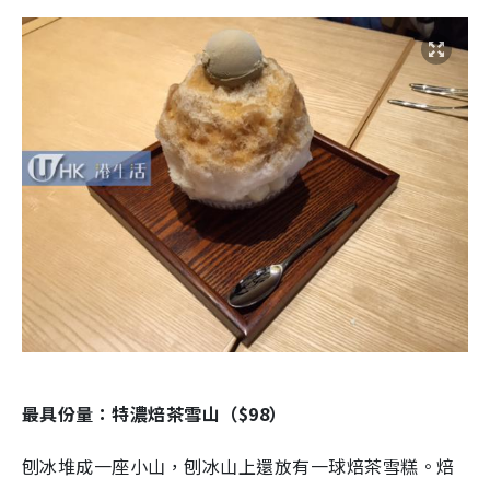
最具份量：特濃焙茶雪山（$98）
刨冰堆成一座小山，刨冰山上還放有一球焙茶雪糕。焙