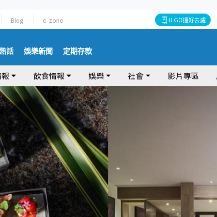
Blog
e-zone
U GO搵好去處
熱話
娛樂新聞
定期存款
情報
飲食情報
娛樂
社會
影片專區