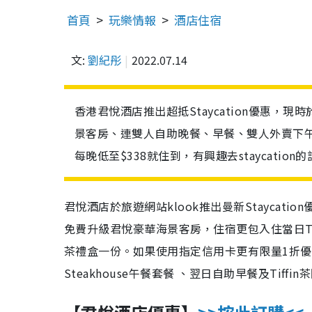
首頁
玩樂情報
酒店住宿
文:
劉紀彤
2022.07.14
香港君悅酒店推出超抵Staycation優惠，
景客房、連雙人自助晚餐、早餐、雙人外賣下
每晚低至$338就住到，有興趣去staycatio
君悅酒店於旅遊網站klook推出曼新Staycation
免費升級君悅豪華海景客房，
住宿更包入住當日
茶禮盒一份。如果使用指定信用卡更有限量1折
Steakhouse午餐套餐 、翌日自助早餐及Tif