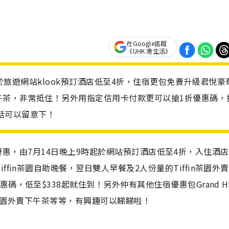
在Google追蹤
《UHK 港生活》
現時於旅遊網站klook預訂酒店低至4折，住宿更包免費升級君悅豪
午茶，非常抵住！另外用指定信用卡付款更可以搶1折優惠碼，
n的話可以留意下！
優惠，
由7月14日晚上9時起於網站預訂酒店低至4折，入住酒
Tiffin茶園自助晚餐
，翌日雙人早餐及
2人份量的Tiffin茶園外
優惠碼，低至
$338起就住到！另外仲有其他住宿優惠包Grand Hy
fin茶園外賣下午茶等等，有興趣可以睇睇啦！