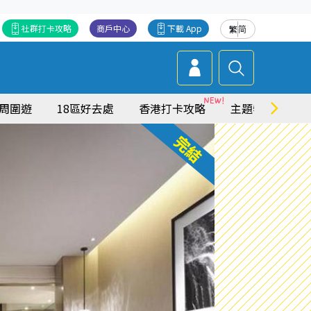
社群打卡攻略
商戶中心
下載 App
繁
简
周圍遊
18區好去處
香港打卡攻略
主題特集