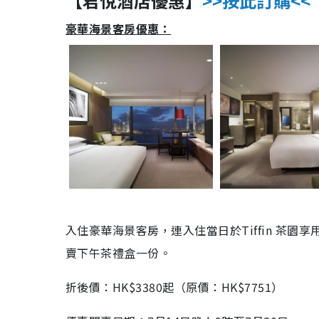
【
君悅酒店
優惠】
>>按此訂購<<
豪華海景客房
優惠：
入住豪華海景客房，連入住當日於Tiffin 茶園
賣下午茶禮盒一份。
折後價：HK$3380起（原價：HK$7751）