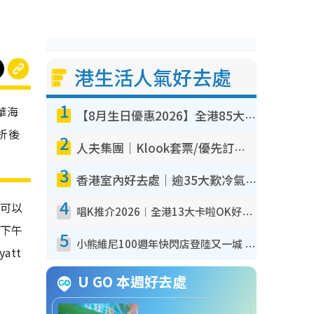
港生活人氣好去處
1
華海
【8月生日優惠2026】全港85大食買玩著數攻略 自助餐/火鍋放題同行免費＋誠品/DONKI送現金券
折後
2
人夫集團｜Klook套票/優先訂票/公開發售搶飛攻略！附票價.購票連結.場地座位表
3
香港室內好去處｜逾35大歎冷氣室內好去處推介 室內活動免費避雨無懼落雨
4
店可以
唱K推介2026︱全港13大卡啦OK好去處！最平$36起 日文K都有！(附地址+收費詳情)
賣下午
5
小熊維尼100週年快閃店登陸又一城 重現百畝森林經典場景／獨家限定盲盒登場／專屬DIY香水
att
U GO 本週好去處