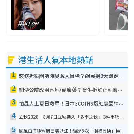
港生活人氣本地熱話
1
裝修拆鐵閘隨時變賊人目標？網民揭2大關鍵用途：裝新式等於白裝？附新舊鐵閘分別
2
網傳公院改用內地/副廠藥？醫生拆解正副廠分別 揭4類人換藥隨時出事
3
怕蟲人士夏日救星！日本3COINS爆紅驅蟲神器$45起 1招「全程免觸碰」輕鬆搞定小強
4
立秋2026｜8月7日立秋進入「多事之秋」 3件事唔做得！專家教6招開運 清枱頭／銀包納氣接好運
5
颱風白海豚料周日襲浙江！經歷5次「眼牆置換」極罕見 成登陸內地最長途颱風