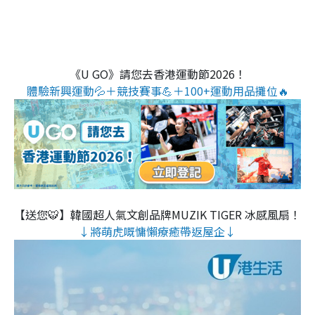
《U GO》請您去香港運動節2026！
體驗新興運動💦＋競技賽事💪＋100+運動用品攤位🔥
【送您🐯】韓國超人氣文創品牌MUZIK TIGER 冰感風扇！
↓將萌虎嘅慵懶療癒帶返屋企↓