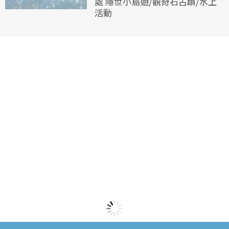
處 隱世小島遊/觀奇石古蹟/水上
活動