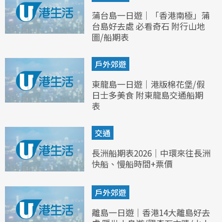
蒲台島一日遊｜「香港南極」蒲
台島好去處 必看奇石 附行山地
圖/船期表
戶外郊遊
東龍島一日遊｜港版棉花堡/假
日士多美食 附東龍島交通船期
表
交通
長洲船期表2026｜中環來往長洲
快船、慢船時間+票價
戶外郊遊
離島一日遊｜香港14大離島好去