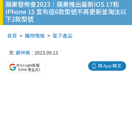
蘋果發佈會2023｜蘋果推出最新iOS 17和
iPhone 15 宣布這6款型號不再更新並淘汰以
下2款型號
首頁
購物情報
電子產品
文:
鄺梓晴
2023.09.13
在Google追蹤
用 App 睇文
《UHK 港生活》