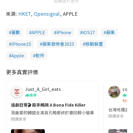
點擊圖片放大
來源:
HKET
,
Opensignal
, APPLE
著數
APPLE
iPhone
iOS17
蘋果
iPhone15
蘋果發佈會2023
移動裝置
Apple
軟件
更多真實評價
Just_A_Girl_eats
co c
娛樂
吹
台灣
追劇日常🎬 殺手媽咪 A Bona Fide Killer
台灣地鐵宣
我最愛的韓國女演員孔曉振終於要回歸小螢幕啦!這次的劇本改編自同名
閱讀更多
閱讀更多