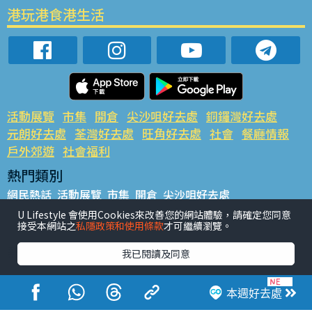
港玩港食港生活
活動展覽
市集
開倉
尖沙咀好去處
銅鑼灣好去處
元朗好去處
荃灣好去處
旺角好去處
社會
餐廳情報
戶外郊遊
社會福利
熱門類別
網民熱話
活動展覽
市集
開倉
尖沙咀好去處
銅鑼灣好去處
元朗好去處
荃灣好去處
旺角好去處
社會
U Lifestyle 會使用Cookies來改善您的網站體驗，請確定您同意
接受本網站之
私隱政策和使用條款
才可繼續瀏覽。
餐廳情報
戶外郊遊
熱門標籤
我已閱讀及同意
#UGO搵好去處
#人氣活動推介
#美食社群熱話
#親子玩樂好去處
#ULifestyle應用程式
#限時搶
本週好去處
#UJetso禮物放送
#ULifestyle商戶中心
#著數
#網絡熱話