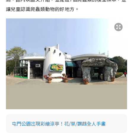
讓兒童認識爬蟲類動物的好地方。
屯門公園岀現彩繪涼亭！花/草/鸚鵡全人手畫