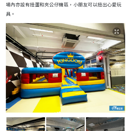
場內亦設有扭蛋
和夾公仔機
區，小朋友可以扭出心愛玩
具。