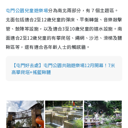
屯門公園兒童遊樂場
分為南北兩部分，有７個主題區。
北面包括適合2至12歲兒童的彈床、平衡轉盤、音樂敲擊
管、鼓陣等設施，以及適合3至10歲兒童的嬉水設施。南
面適合2至12歲兒童的有攀爬塔、繩網、沙池、滑梯及韆
鞦區等，還有適合各年齡人士的觸感牆。
【屯門好去處】屯門公園共融遊樂場12月開幕！7米
高攀爬塔+搖籃鞦韆