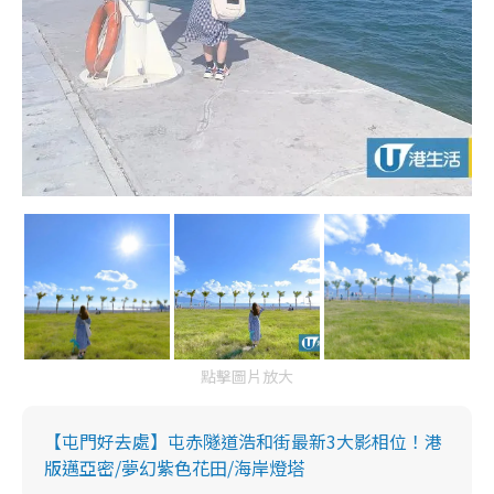
點擊圖片放大
【屯門好去處】屯赤隧道浩和街最新3大影相位！港
版邁亞密/夢幻紫色花田/海岸燈塔