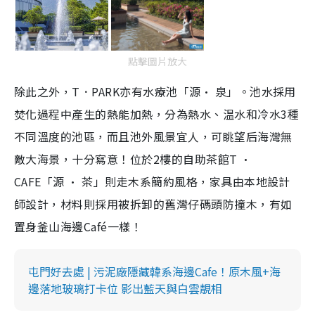
點擊圖片放大
除此之外，T．PARK亦有水療池「源· 泉」。池水採用
焚化過程中產生的熱能加熱，分為熱水、温水和冷水3種
不同溫度的池區，而且池外風景宜人，可眺望后海灣無
敵大海景，十分寫意！位於2樓的自助茶館T ·
CAFE「源 · 茶」則走木系簡約風格，家具由本地設計
師設計，材料則採用被拆卸的舊灣仔碼頭防撞木，有如
置身釜山海邊Café一樣！
屯門好去處 | 污泥廠隱藏韓系海邊Cafe！原木風+海
邊落地玻璃打卡位 影出藍天與白雲靚相