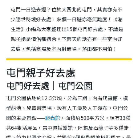
屯門一日遊去邊？位於大西北的屯門，其實亦有不
少隱世秘境好去處，來個一日遊亦毫無難度！《港
生活》小編為大家整理出15個屯門好去處，不論是
親子還是情侶都適合。下雨天的話亦有一些室內好
去處，包括商場及室內射箭場，落雨都不用怕！
屯門親子好去處
屯門好去處｜屯門公園
屯門公園佔地約12.5公頃，分為三期，內有爬蟲館、模
型船池、兒童遊樂場，設有人工湖及人工瀑布。屯門公
園的主要景點——
爬蟲館
，面積約500平方米，現有33種
共64隻活展品，當中包括蟒蛇、陸龜及石龍子等多種蜥
蜴。館內以圖文介紹，並擺設7個爬蟲類的模型標本，是