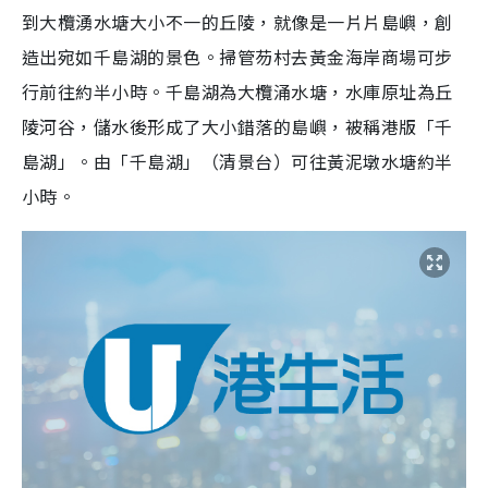
到大欖湧水塘大小不一的丘陵，就像是一片片島嶼，創
造出宛如千島湖的景色。掃管芴村去黃金海岸商場可步
行前往約半小時。千島湖為大欖涌水塘，水庫原址為丘
陵河谷，儲水後形成了大小錯落的島嶼，被稱港版「千
島湖」。由「千島湖」（清景台）可往黃泥墩水塘約半
小時。