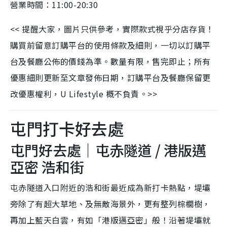
營業時間：11:00-20:30
<<
提醒大家，圖片只供參考，實際款式視乎分店存貨！
購買前留意訂購平台的使用條款及細則，一切以訂購平
台及餐廳公佈的價錢為準。數量有限，售完即止；所有
優惠細則更新至文章發佈日期，訂購平台及餐廳保留更
改優惠權利，
U Lifestyle
概不負責。
>>
屯門打卡好去處
屯門好去處｜屯赤隧道 / 港版邁
亞密 浩和街
屯赤隧道入口附近的浩和街最近成為新打卡熱點，堤壩
旁除了有超大草地、及無敵海景外，更有整列棕櫚樹，
再加上藍天白雲，有如「港版邁亞密」般！沿著堤壩就