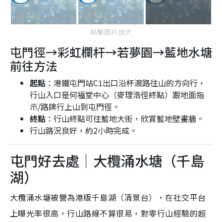
點擊圖片放大
屯門徑→彩虹欄杆→若夢園→藍地水塘
前往方法
起點
：港鐵屯門站C1出口沿杯渡路往山的方向行，
行山入口是何福堂中心（麥理浩徑終點）跟地面指
示/路牌行上山到屯門徑。
終點
：行山終點可往藍地大街，欣賞藍地壁畫牆。
行山路況良好，約2小時完成。
屯門好去處｜大欖涌水塘（千島
湖）
大欖涌水塘被譽為港版千島湖（清景台），在社交平台
上曝光率很高，行山路線不算很易，對零行山經驗的超