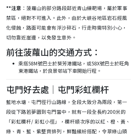
**注意
：菠蘿山的部分路段鄰近青山練靶場，屬於軍事
禁區，絕對不可進入。此外，由於大峽谷地區岩石經風
化侵蝕，路面可能會有浮沙碎石，行走時需特別小心，
切勿靠近崖邊，以免發生意外。
前往菠蘿山的交通方式：
乘搭58M號巴士於葵芳港鐵站，或58X號巴士於旺角
東港鐵站，於良景邨站下車開始行程。
屯門好去處｜屯門彩虹欄杆
藍地水塘．屯門徑行山路線，全段大致分為兩段，第一
段從下路若夢園到屯門當中，就有一段全長約200米的
「彩虹欄杆/ 彩虹小徑」，欄杆順次序的以紅、橙、黃、
綠、青、藍、紫整齊排列，鮮豔繽紛搭配，令翠綠山頭