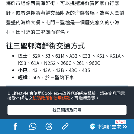
海鮮市場像西貢海鮮街，可以挑選海鮮買回家自行烹
飪，或者選擇將海鮮交給附近的海鮮餐廳，為客人烹製
豐盛的海鮮大餐。屯門三聖墟是一個歷史悠久的小漁
村，因附近的三聖廟而得名。
往三聖邨海鮮街交通方式
巴士
︰52X、53、61M、A33、E33 、K51、K51A、
K53、61A、N252、260C、261、962C
小巴
︰43、43A、43B、43C、43S
輕鐵
︰505，於三聖站下車
U Lifestyle 會使用Cookies來改善您的網站體驗，請確定您同意
接受本網站之
私隱政策和使用條款
才可繼續瀏覽。
我已閱讀及同意
本週好去處