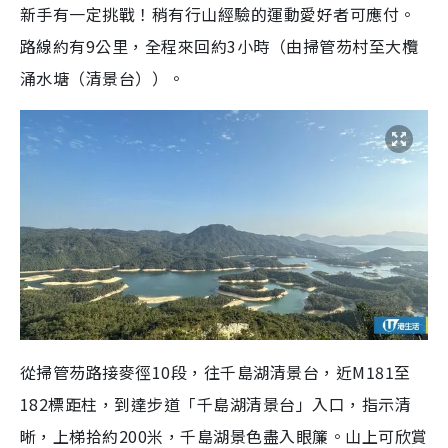
新手有一定挑戰！稍有行山經驗的運動愛好者可應付。
路線約有9公里，全程來回約3小時（由掃管芴村至大欖
涌水塘（清景台））。
從掃管芴路接麥徑10段，往千島湖清景台，近M181至
182標距柱，到達步道「千島湖清景台」入口，指示清
晰，上梯拾約200米，千島湖景色盡入眼簾。山上可欣賞