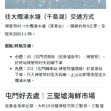
往大欖涌水塘（千島湖）交通方式
掃管芴村→大欖涌水塘（清景台），路線約有9公里，全
程來回約3小時。
起點/終點交通：
小巴
：43（屯門河傍街（近新墟街市） - 掃管笏），
於終站掃管笏村天后廟下車
九巴
：252（屯門轉車站-掃管笏循環線）於星堤站
下車，行入掃管笏村至天后廟，上山沿麥理浩徑往大
欖涌水塘。
屯門好去處｜三聖墟海鮮市場
從黃金海岸出發，大約10分鐘車程可到三聖邨。三聖墟