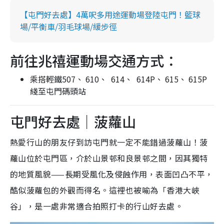
【屯門好去處】4萬呎多用途運動場登陸屯門！籃球
場/平衡車/羽毛球場/緩步徑
前往兆禧運動場交通方式：
乘搭輕鐵507、 610、 614、 614P、 615、 615P
綫至屯門碼頭站
屯門好去處｜菠蘿山
熱愛行山的朋友仔到訪屯門就一定不能錯過菠蘿山！菠
蘿山位於屯門區，介於山景邨和良景邨之間，因其獨特
的地質風貌——長期受風化及侵蝕作用，表面凹凸不平，
酷似菠蘿包的外觀而得名。這裡也被喻為「香港大峽
谷」，是一處非常適合拍照打卡的行山好去處。