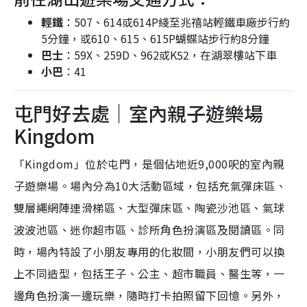
輕鐵
：507、614或614P綫至兆禧站輕鐵車廠步行約
5分鐘，或610、615、615P蝴蝶站步行約8分鐘
巴士
：59X、259D、962或K52，在湖翠樓站下車
小巴
：41
屯門好去處｜室內親子遊樂場
Kingdom
「Kingdom」位於屯門，是個佔地近9,000呎的室內親
子遊樂場。場內分為10大活動區域，包括充氣彈床區、
雙層繩網陣連滑梯區、大型彈床區、陶瓷沙池區、氣球
波波池區、迷你超市區、診所角色扮演區及閱讀區。同
時，場內特設了小朋友專用的化妝間，小朋友們可以換
上不同造型，包括王子、公主、超市職員、醫生等，一
邊角色扮演一邊玩樂，隨時打卡拍照留下回憶。另外，