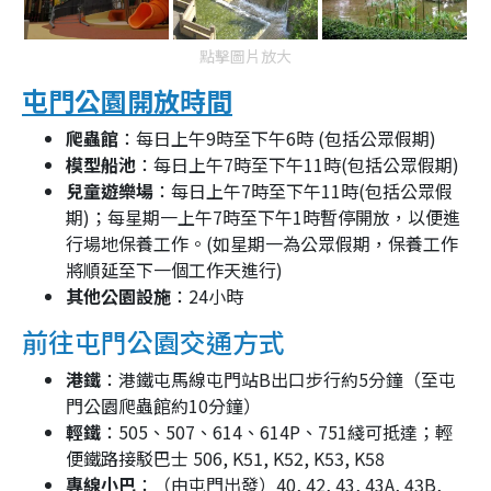
點擊圖片放大
屯門公園開放時間
爬蟲館
：每日上午9時至下午6時 (包括公眾假期)
模型船池
：每日上午7時至下午11時(包括公眾假期)
兒童遊樂場
：每日上午7時至下午11時(包括公眾假
期)；每星期一上午7時至下午1時暫停開放，以便進
行場地保養工作。(如星期一為公眾假期，保養工作
將順延至下一個工作天進行)
其他公園設施
：24小時
前往屯門公園交通方式
港鐵
：港鐵屯馬線屯門站B出口步行約5分鐘（至屯
門公園爬蟲館約10分鐘）
輕鐵
：505、507、614、614P、751綫可抵達；輕
便鐵路接駁巴士 506, K51, K52, K53, K58
專線小巴
：（由屯門出發）40, 42, 43, 43A, 43B,