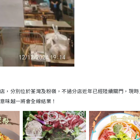
分店，分別位於荃灣及粉嶺，不過分店近年已經陸續關門，現時
，意味越一將會全線結業！