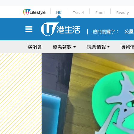
HK
Travel
Food
Beauty
熱門關鍵字：
公屋
演唱會
優惠著數
玩樂情報
購物