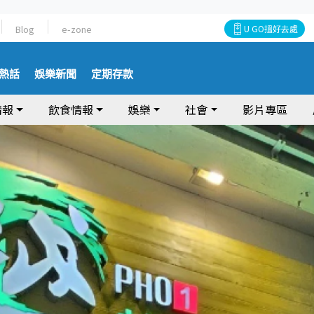
Blog
e-zone
U GO搵好去處
熱話
娛樂新聞
定期存款
情報
飲食情報
娛樂
社會
影片專區