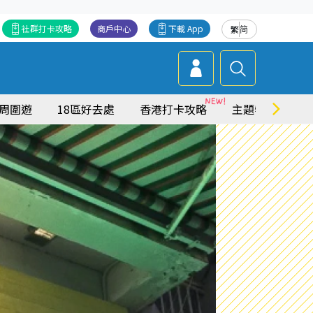
社群打卡攻略
商戶中心
下載 App
繁
简
周圍遊
18區好去處
香港打卡攻略
主題特集