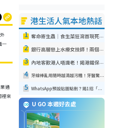
港生活人氣本地熱話
1
門外
奪命寄生蟲｜食生菜狂瀉首現死者！疫潮惡化錄1.8萬宗病例 揭洗菜3大謬誤
緬一
2
銀行高層戀上水療女技師！兩個月借128萬驚覺「沉船」沉落火海 揭背後疑似邪教操控賣淫
3
內地客歎港人唔識老！揭港鐵保鮮級冷氣 港人求放過：咪投訴
4
牙線棒亂用隨時越清越污糟！牙醫驚揭盲目過戶細菌恐致蛀牙：呢種先係日常真保養
5
結業通
WhatsApp預設貼圖點刪？揭1招「反向操作」還原簡潔介面 附3步實測教學
間裡來
U GO 本週好去處