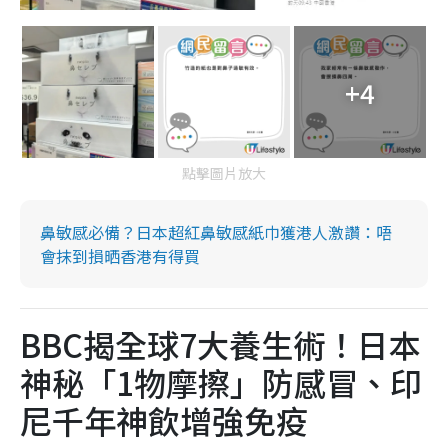
+4
點擊圖片放大
鼻敏感必備？日本超紅鼻敏感紙巾獲港人激讚：唔
會抹到損晒香港有得買
BBC揭全球7大養生術！日本
神秘「1物摩擦」防感冒、印
尼千年神飲增強免疫