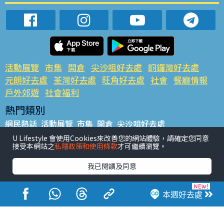
活動展覽
市集
開倉
尖沙咀好去處
銅鑼灣好去處
元朗好去處
荃灣好去處
旺角好去處
社會
餐廳情報
戶外郊遊
社會福利
熱門類別
網民熱話
活動展覽
市集
開倉
尖沙咀好去處
銅鑼灣好去處
元朗好去處
荃灣好去處
旺角好去處
社會
U Lifestyle 會使用Cookies來改善您的網站體驗，請確定您同意
接受本網站之
私隱政策和使用條款
才可繼續瀏覽。
餐廳情報
戶外郊遊
熱門標籤
我已閱讀及同意
#UGO搵好去處
#人氣活動推介
#美食社群熱話
#親子玩樂好去處
#ULifestyle應用程式
#限時搶
本週好去處
#UJetso禮物放送
#ULifestyle商戶中心
#著數
#網絡熱話