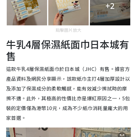
+2
點擊圖片放大
牛乳4層保濕紙面巾日本城有
售
這款牛乳4層保濕紙面巾於日本城（JHC）有售。據官方
產品資料及網民分享顯示，該款紙巾主打4層加厚設計以
及添加了保濕成分的柔軟觸感，能有效減少擦拭時的摩
擦不適。此外，其極高的性價比亦是爆紅原因之一，5包
裝的定價僅為港幣10元，成為不少紙巾消耗量龐大的用
家首選。