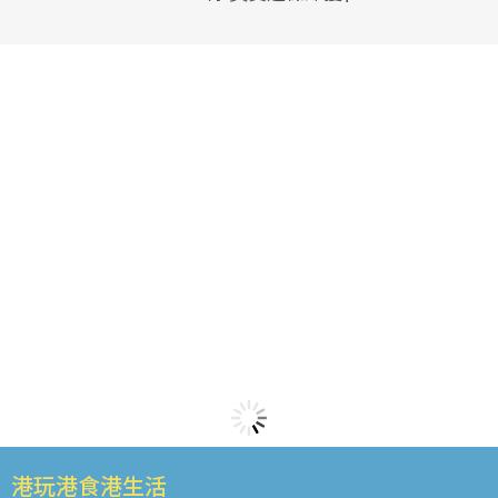
港玩港食港生活