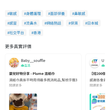
敏感
身體護理
面部保養
鼻敏感
感冒
流鼻水
網絡熱話
保濕
日本城
社交平台
香港
更多真實評價
Baby__souffle
U Lif
生活
親
嬰兒好物分享 - Plume 濕紙巾
【招200個B
濕紙巾真係平時用得最多既消耗品,幫梳乎厘抹 pat pat､飯前抹手抹
感謝各會員踴躍參
閱讀更多
閱讀更多