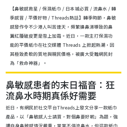
【鼻敏感救星 / 保濕紙巾 / 日本城必買 / 流鼻水 / 轉
季感冒 / 平價好物 / Threads熱話】轉季時節，鼻敏
感發作令不少港人叫苦連天，頻繁擤鼻涕導致的鼻
翼紅腫破皮更是雪上加霜。近日，一款主打保濕功
能的平價紙巾在社交媒體 Threads 上掀起熱潮，因
其極致柔軟的質地與親民價格，被廣大受難網民封
為「救命神器」。
鼻敏感患者的末日福音：狂
流鼻水時期真係好需要
近日，有網民於社交平台Threads上發文分享一款紙巾
產品，以「鼻敏感人士請買，對個鼻要好啲」為題，強
調自身鼻敏感情況嚴重，常常不停流鼻水，但這款紙巾