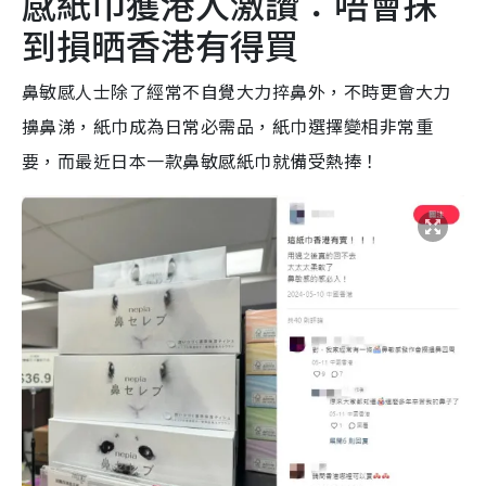
感紙巾獲港人激讚：唔會抹
到損晒香港有得買
鼻敏感人士除了經常不自覺大力捽鼻外，不時更會大力
擤鼻涕，紙巾成為日常必需品，紙巾選擇變相非常重
要，而最近日本一款鼻敏感紙巾就備受熱捧！