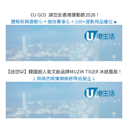
《U GO》請您去香港運動節2026！
體驗新興運動💦＋競技賽事💪＋100+運動用品攤位🔥
【送您🐯】韓國超人氣文創品牌MUZIK TIGER 冰感風扇！
↓將萌虎嘅慵懶療癒帶返屋企↓