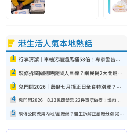
港生活人氣本地熱話
1
行李清潔｜車轆污糟過馬桶58倍！專家警告忌用酒精抹 教1招免污手除菌
2
裝修拆鐵閘隨時變賊人目標？網民揭2大關鍵用途：裝新式等於白裝？附新舊鐵閘分別
3
鬼門開2026｜農曆七月撞正日全食特別邪？專家警告切忌做一事！揭4大禁忌+2招保平安
4
鬼門開2026｜8.13鬼節禁忌 22件事唔做得！燒肉、刺身要少食？半夜勿吹口哨/打呢個電話
5
網傳公院改用內地/副廠藥？醫生拆解正副廠分別 揭4類人換藥隨時出事