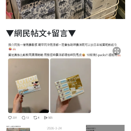
▼網民帖文+留言▼