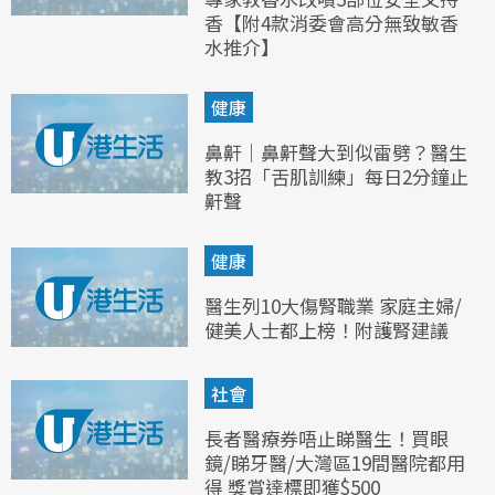
香【附4款消委會高分無致敏香
水推介】
健康
鼻鼾｜鼻鼾聲大到似雷劈？醫生
教3招「舌肌訓練」每日2分鐘止
鼾聲
健康
醫生列10大傷腎職業 家庭主婦/
健美人士都上榜！附護腎建議
社會
長者醫療券唔止睇醫生！買眼
鏡/睇牙醫/大灣區19間醫院都用
得 獎賞達標即獲$500