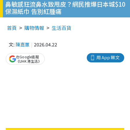
鼻敏感狂流鼻水致甩皮？網民推爆日本城$10
保濕紙巾 告別紅腫痛
首頁
購物情報
生活百貨
文:
陳嘉蕙
2026.04.22
在Google追蹤
用 App 睇文
《UHK 港生活》