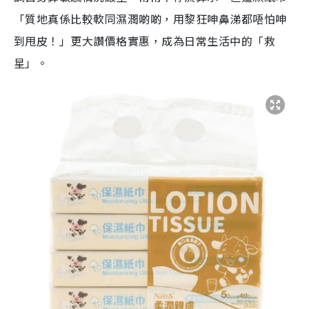
「質地真係比較軟同濕潤啲啲，用黎狂呻鼻涕都唔怕呻
到甩皮！」更大讚價格實惠，成為日常生活中的「救
星」。