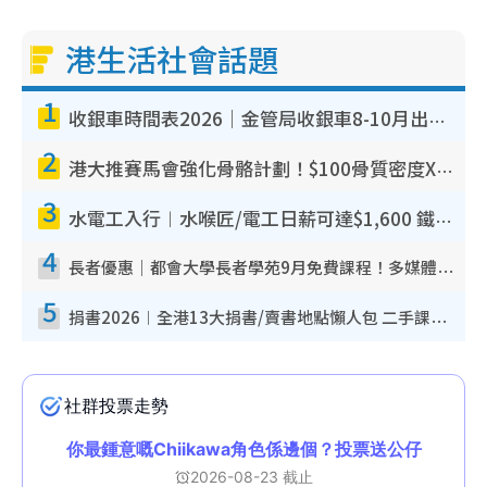
港生活社會話題
1
收銀車時間表2026｜金管局收銀車8-10月出沒地點+時間！無須手續費！硬幣免費轉現鈔或增值至八達通
2
港大推賽馬會強化骨骼計劃！$100骨質密度X光檢查 完成免費運動訓練送超市禮券！附參加資格
3
水電工入行︱水喉匠/電工日薪可達$1,600 鐵飯碗職業難被AI取代！附薪酬參考＋入行考牌途徑
4
長者優惠｜都會大學長者學苑9月免費課程！多媒體/微電影創作/網絡安全 附報名方法教學
5
捐書2026︱全港13大捐書/賣書地點懶人包 二手課本最高$150＋舊書換免費咖啡/戲票