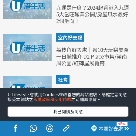
九運是什麼？2024起香港入九運
5大當旺職業公開/房屋風水最好
2個坐向！
室內好去處
荔枝角好去處｜逾10大玩樂美食
一日遊推介 D2 Place市集/嶺南
風公園/紅磚屋展覽廳
社會
公屋富戶2026最新入息資產限額
U Lifestyle 會使用Cookies來改善您的網站體驗，請確定您同意
一覽！超額幾多要搬走？富戶政
接受本網站之
私隱政策和使用條款
才可繼續瀏覽。
策申報時間/豁免條件
我已閱讀及同意
本週好去處