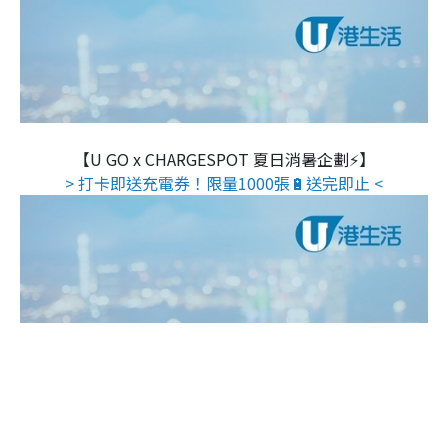
【U GO x CHARGESPOT 夏日消暑企劃⚡】
> 打卡即送充電券！限量1000張🔋送完即止 <