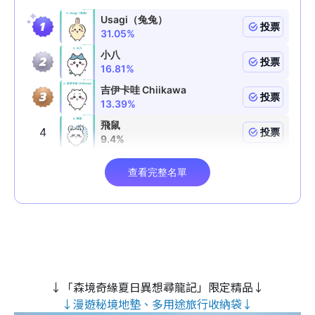
↓「森境奇緣夏日異想尋龍記」限定精品↓
↓漫遊秘境地墊、多用途旅行收納袋↓