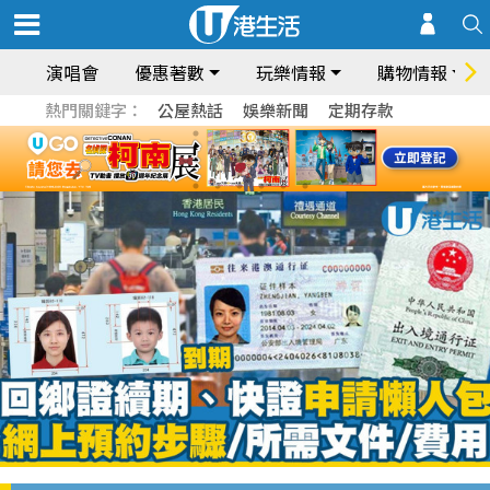
演唱會
優惠著數
玩樂情報
購物情報
熱門關鍵字：
公屋熱話
娛樂新聞
定期存款