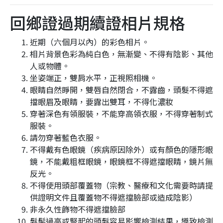
回鄉證過期續證相片規格
近期（六個月以內）的彩色相片。
相片背景色彩為純白色，無漸變、不得有陰影、其他
人或物體。
坐姿端正，雙肩水平，正視照相機。
眼睛自然睜開，雙唇自然閉合，不露齒，頭髮不得遮
擋眼眉及眼睛，要露出雙耳，不得化濃妝
穿著深色有領服裝，不能穿高領衣服，不得穿著制式
服裝。
請勿穿著藍色衣服。
不得戴有色眼鏡（疾病原因除外）或有顏色的隱形眼
鏡，不能戴粗框眼鏡，眼鏡框不得遮擋眼睛，鏡片無
反光。
不得使用頭部覆蓋物（宗教、醫療和文化需要時請提
供證明文件且覆蓋物不得遮擋臉部或造成陰影）
非永久性飾物不得遮擋臉部
髮髻過高或豎起的頭髮容易影響檢測結果，導致檢測