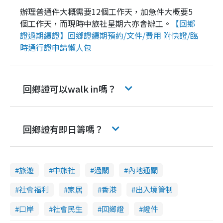
辦理普通件大概需要12個工作天，加急件大概要5
個工作天，而現時中旅社星期六亦會辦工。
【回鄉
證過期續證】回鄉證續期預約/文件/費用 附快證/臨
時通行證申請懶人包
回鄉證可以walk in嗎？
回鄉證有即日籌嗎？
旅遊
中旅社
過關
內地通關
社會福利
家居
香港
出入境管制
口岸
社會民生
回鄉證
證件