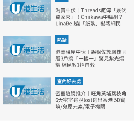
淘寶中伏｜Threads瘋傳「最伏
買家秀」！Chiikawa中輻射？
LinaBell變「紙紮」嚇親網民
熱話
港漂租屋中伏︱誤租佐敦鳳樓同
層3戶搞「一樓一」驚見紫光熠
熠 網民教1招自救
室內好去處
密室逃脫推介｜旺角黃埔荔枝角
6大密室逃脫lost逃出香港 5D實
境/鬼屋元素/電子機關