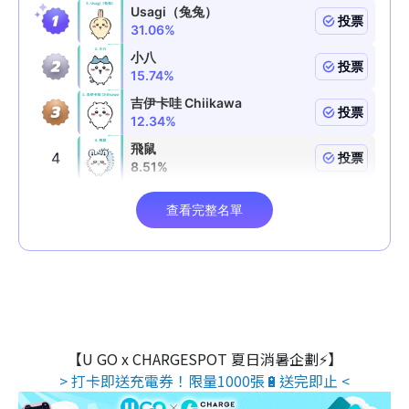
【U GO x CHARGESPOT 夏日消暑企劃⚡】
> 打卡即送充電券！限量1000張🔋送完即止 <