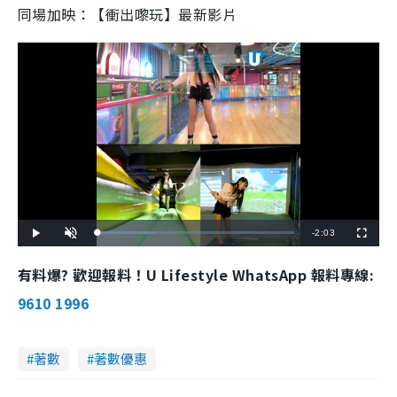
同場加映：【衝出嚟玩】最新影片
R
-
2:03
L
P
U
F
o
l
n
u
a
a
m
l
e
d
y
u
l
有料爆? 歡迎報料！U Lifestyle WhatsApp 報料專線:
e
t
s
d
e
c
m
:
r
9610 1996
2
e
9
e
a
.
n
3
0
i
%
著數
著數優惠
n
i