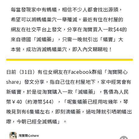
每當發現家中有螞蟻，相信不少人都會找出源頭，
希望可以將螞蟻巢穴一舉殲滅。最近有住在村屋的
網友在社交平台上發文，分享在淘寶買入一款$44的
來自德國「滅蟻藥」，只需一晚就引出「蟻竇」大
本營，成功消滅螞蟻巢穴，即入內文睇睇啦！
日前（31日）有位女網友在Facebook群組「淘寶開心
share」發文分享，指自己住在村屋地下，家中經常會有
新蟻竇，於是從淘寶購入一款「滅蟻藥」，售價為人民
幣￥40（約港幣$44），「呢隻蟻藥已經用咗幾年，琴
晚見到有6隻蟻左右，即刻滴蟻藥，過咗陣就引哂啲蟻出
嚟，今朝已經全滅
螞蟻
」。