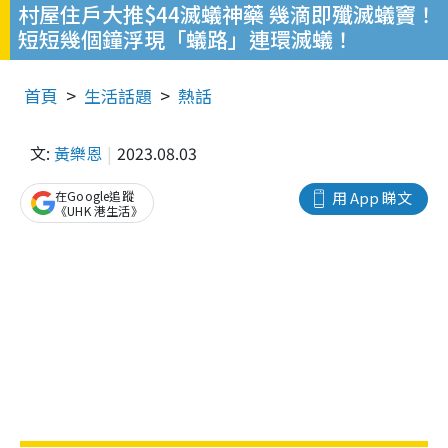
村屋住戶大推$44滅蟻神藥 幾滴即殲滅蟻竇！
短短幾個鐘浮現「蟻路」連環滅蟻！
首頁
生活話題
熱話
文:
黃樂恩
2023.08.03
在Google追蹤
用 App 睇文
《UHK 港生活》