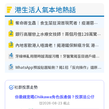
港生活人氣本地熱話
n
g
1
T
奪命寄生蟲｜食生菜狂瀉首現死者！疫潮惡化錄1.8萬宗病例 揭洗菜3大謬誤
i
2
銀行高層戀上水療女技師！兩個月借128萬驚覺「沉船」沉落火海 揭背後疑似邪教操控賣淫
m
3
e
內地客歎港人唔識老！揭港鐵保鮮級冷氣 港人求放過：咪投訴
4
牙線棒亂用隨時越清越污糟！牙醫驚揭盲目過戶細菌恐致蛀牙：呢種先係日常真保養
5
WhatsApp預設貼圖點刪？揭1招「反向操作」還原簡潔介面 附3步實測教學