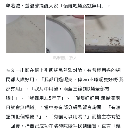
舉殲滅，並溫馨提醒大家「偏離咗蟻路就無用
」。
點擊圖片放大
帖文一出即在網上引起網民熱烈討論，有曾經用過的網
民都大讚好用，「我都用過呢支，係work嘅呢隻好嘢 我
都有用」、「我月中用過，兩至三鐘到D蟻全部冇
哂！」、「我都用左5年了」、「呢隻好好用 滴幾滴兩
日就會無哂蟻」。當中亦有部分網民留言詢問，「有無
搵到佢個蟻竇？」、「有貓可以用嗎？」而樓主亦有逐
一回覆，指自己成功在牆磚隙縫裡找到蟻竇，直言「幾