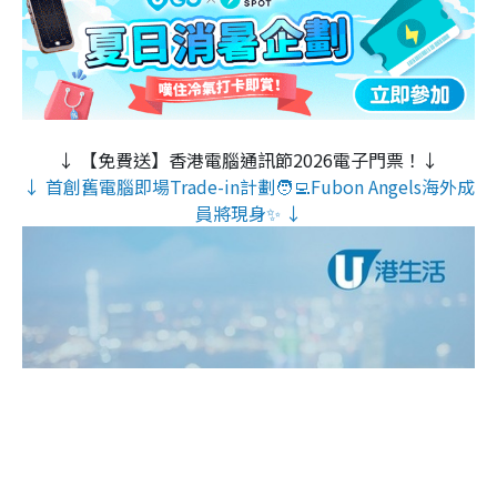
↓ 【免費送】香港電腦通訊節2026電子門票！↓
↓ 首創舊電腦即場Trade-in計劃🧑‍💻Fubon Angels海外成
員將現身✨ ↓