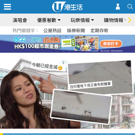
演唱會
優惠著數
玩樂情報
購物情報
熱門關鍵字：
公屋熱話
娛樂新聞
定期存款