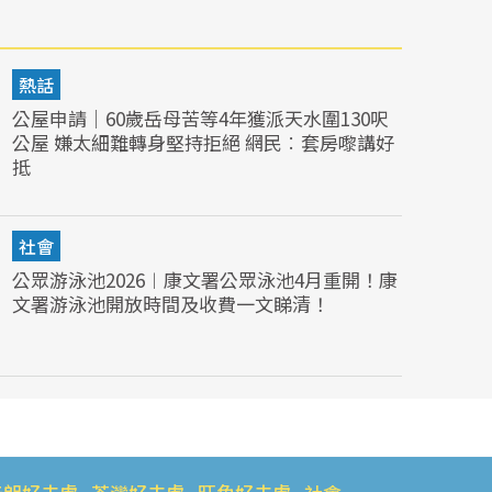
熱話
公屋申請｜60歲岳母苦等4年獲派天水圍130呎
公屋 嫌太細難轉身堅持拒絕 網民︰套房嚟講好
抵
社會
公眾游泳池2026︱康文署公眾泳池4月重開！康
文署游泳池開放時間及收費一文睇清！