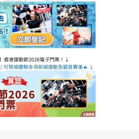
】香港運動節2026電子門票！↓
/ 可現場體驗多項新穎運動及觀賞賽事🔥 ↓