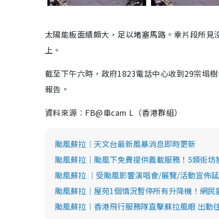
太陽能板面績頗大，足以堵塞馬路。幸片段所見
上。
截至下午六時，政府1823電話中心收到29宗
報告。
資料來源︰FB@車cam L（香港群組）
颱風蘇拉｜天文台最新風暴消息即時更新
颱風蘇拉｜颱風下免費提供義載服務！5類街坊
颱風蘇拉 ｜受颱風影響演唱會/展覽/活動宣佈
颱風蘇拉｜屋苑1個情況暫停所有升降機！網民震
颱風蘇拉｜香港飛行服務隊直擊蘇拉風眼 出動