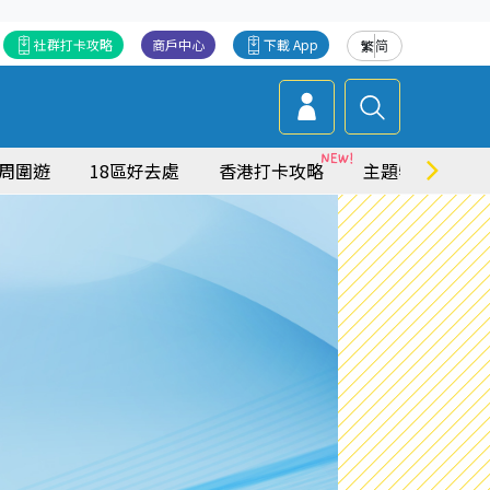
社群打卡攻略
商戶中心
下載 App
繁
简
周圍遊
18區好去處
香港打卡攻略
主題特集