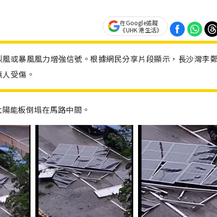
在Google追蹤
《UHK 港生活》
烈風或暴風風力增強信號。根據網民分享片段顯示，長沙灣李
無人受傷。
，太陽能板倒塌在馬路中間。