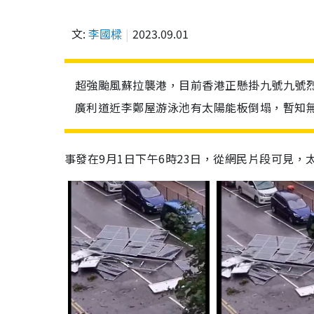
文:
李國樑
2023.09.01
超強颱風蘇拉襲港，目前香港正懸掛九號九號
廣利道近李鄭屋游泳池有太陽能板倒塌，暫知
事發在9月1日下午6時23日，從網民片段可見