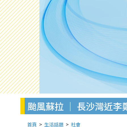
颱風蘇拉 ｜ 長沙灣近
首頁
生活話題
社會