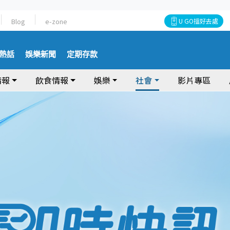
Blog
e-zone
U GO搵好去處
熱話
娛樂新聞
定期存款
情報
飲食情報
娛樂
社會
影片專區