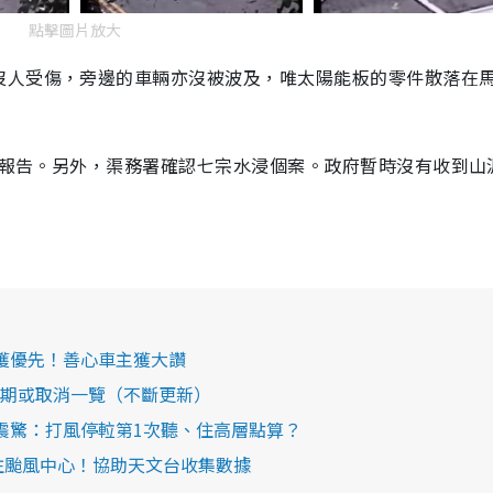
點擊圖片放大
沒人受傷，旁邊的車輛亦沒被波及，唯太陽能板的零件散落在
塌樹報告。另外，渠務署確認七宗水浸個案。政府暫時沒有收到山
獲優先！善心車主獲大讚
延期或取消一覽（不斷更新）
驚：打風停𨋢第1次聽、住高層點算？
往颱風中心！協助天文台收集數據