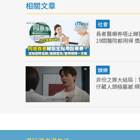
相關文章
社會
長者醫療券唔止睇
19間醫院都用得 獎
娛樂
非份之罪大結局｜
仔藏人頭極震撼 