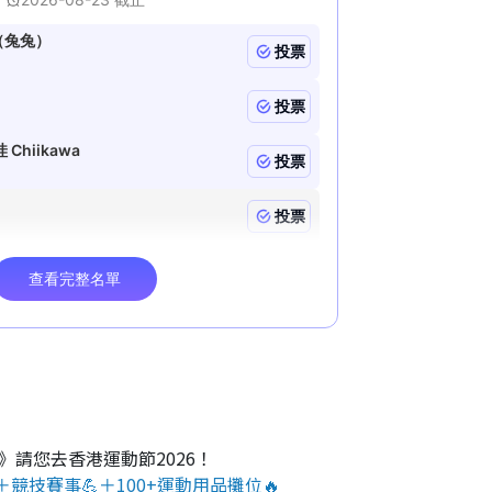
O》請您去香港運動節2026！
＋競技賽事💪＋100+運動用品攤位🔥