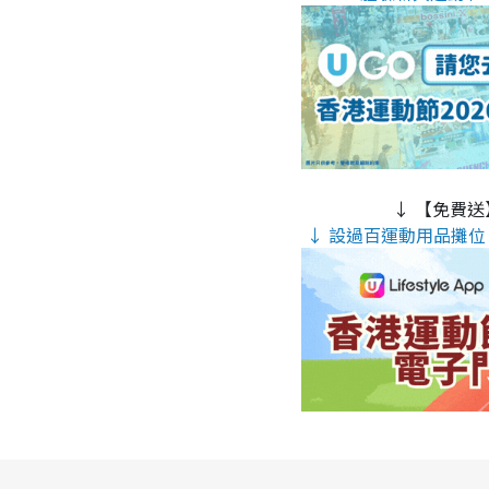
↓ 【免費送
↓ 設過百運動用品攤位 