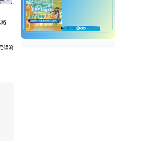
馬路
泥傾瀉