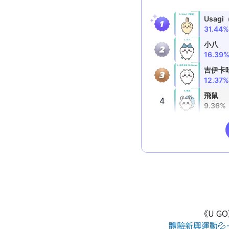
《U G
體驗新興運動💦