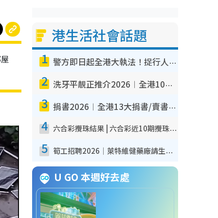
港生活社會話題
1
鄭屋
警方即日起全港大執法！捉行人亂過馬路+司機不專注駕駛！亂過馬路罰$2000
2
洗牙平靚正推介2026︱全港10大牙科診所/醫院懶人包 夜診至8點/鎮靜潔牙/醫療券適用
3
捐書2026︱全港13大捐書/賣書地點懶人包 二手課本最高$150＋舊書換免費咖啡/戲票
4
六合彩攪珠結果 | 六合彩近10期攪珠結果出爐+ 近30期最旺熱門中獎號碼
5
筍工招聘2026｜萊特維健藥廠請生產操作員！月薪高達$1.7萬 冷氣廠房/五天工作/保證雙糧
U GO 本週好去處