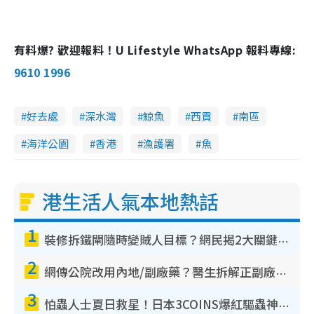
有料爆? 歡迎報料！U Lifestyle WhatsApp 報料專線:
9610 1996
好去處
深水灣
鯨魚
西貢
南區
海洋公園
香港
漁護署
魚
港生活人氣本地熱話
1
裝修拆鐵閘隨時變賊人目標？網民揭2大關鍵用途：裝新式等於白裝？附新舊鐵閘分別
2
網傳公院改用內地/副廠藥？醫生拆解正副廠分別 揭4類人換藥隨時出事
3
怕蟲人士夏日救星！日本3COINS爆紅驅蟲神器$45起 1招「全程免觸碰」輕鬆搞定小強