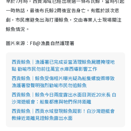
早於7月時，西貢海域已經出現過一條布氏鯨，當時引起
一時熱話，最後布氏鯨2周後宣告身亡。有鑑於該次悲
劇，市民應避免出海打擾鯨魚，交由專業人士現場關注
鯨魚情況。
圖片來源︰FB@漁農自然護理署
西貢鯨魚｜漁護署已完成妥當清理鯨魚屍體掩埋地
點 勸喻市民勿前往萬宜水庫西壩影響工作
西貢鯨魚｜鯨魚受傷相片曝光疑為船隻螺旋槳導致
漁護署發聲明強烈勸喻市民勿追鯨魚
西貢鯨魚｜鯨魚今日兩度露出水面目測近20米長 白
沙灣遊艇會：船隻都應與牠們保持距離
西貢鯨魚｜西貢水域發現鯨魚蹤影！白沙灣遊艇會
教練近距離見證鯨魚露出水面