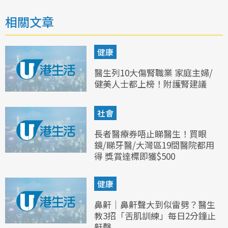
相關文章
健康
醫生列10大傷腎職業 家庭主婦/
健美人士都上榜！附護腎建議
社會
長者醫療券唔止睇醫生！買眼
鏡/睇牙醫/大灣區19間醫院都用
得 獎賞達標即獲$500
健康
鼻鼾｜鼻鼾聲大到似雷劈？醫生
教3招「舌肌訓練」每日2分鐘止
鼾聲