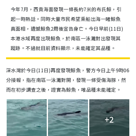
今年7月，西貢海面發現一條長約7米的布氏鯨，引
起一時熱話。同時大量市民希望乘船出海一睹鯨魚
真面相，遺憾鯨魚2周後宣告身亡。今日早前(11日)
本港水域再度出現鯨魚，於南區一泳灘對出發現其
蹤跡。不過就目前資料顯示，未能確定其品種。
深水灣於今日(11日)再度發現鯨魚，警方今日上午9時06
分接報，指在南區一泳灘對開，發現一條受傷海豚，然
而在初步調查之後，證實為鯨魚，唯品種未能確定。
+2