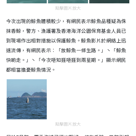
點擊圖片放大
今次出現的鯨魚體積較少，有網民表示鯨魚品種疑為侏
抹香鯨，警方、漁護署及香港海洋公園保育基金人員已
到現場作出相對措施以保護鯨魚。鯨魚影片於網絡上迅
速流傳，有網民表示︰「放鯨魚一條生路。」丶「鯨魚
快啲走。」丶「今次唔知捱唔捱到兩星期。」顯示網民
都相當擔憂鯨魚情況。
點擊圖片放大