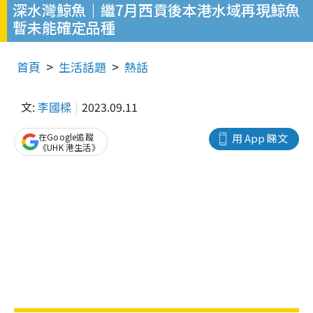
深水灣鯨魚｜繼7月西貢後本港水域再現鯨魚
暫未能確定品種
首頁
生活話題
熱話
文:
李國樑
2023.09.11
在Google追蹤
用 App 睇文
《UHK 港生活》