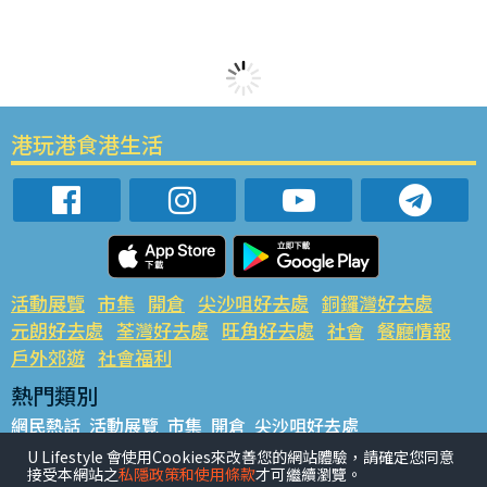
港玩港食港生活
活動展覽
市集
開倉
尖沙咀好去處
銅鑼灣好去處
元朗好去處
荃灣好去處
旺角好去處
社會
餐廳情報
戶外郊遊
社會福利
熱門類別
網民熱話
活動展覽
市集
開倉
尖沙咀好去處
銅鑼灣好去處
元朗好去處
荃灣好去處
旺角好去處
社會
U Lifestyle 會使用Cookies來改善您的網站體驗，請確定您同意
接受本網站之
私隱政策和使用條款
才可繼續瀏覽。
餐廳情報
戶外郊遊