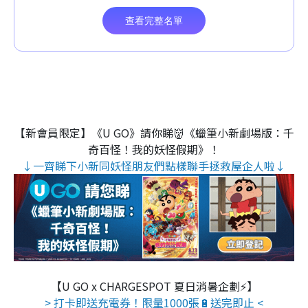
【新會員限定】《U GO》請你睇👹《蠟筆小新劇場版：千
奇百怪！我的妖怪假期》！
↓一齊睇下小新同妖怪朋友們點樣聯手拯救屋企人啦↓
【U GO x CHARGESPOT 夏日消暑企劃⚡】
> 打卡即送充電券！限量1000張🔋送完即止 <