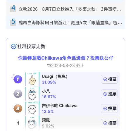
4
立秋2026｜8月7日立秋進入「多事之秋」 3件事唔做得！專家教6招開運 清枱頭／銀包納氣接好運
5
颱風白海豚料周日襲浙江！經歷5次「眼牆置換」極罕見 成登陸內地最長途颱風