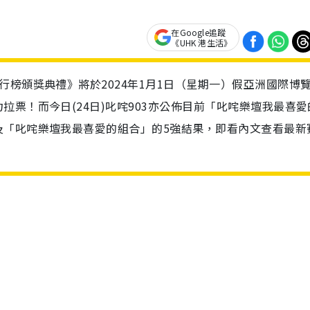
在Google追蹤
《UHK 港生活》
行榜頒獎典禮》將於2024年1月1日（星期一）假亞洲國際博
票！而今日(24日)叱咤903亦公佈目前「叱咤樂壇我最喜愛
及「叱咤樂壇我最喜愛的組合」的5強結果，即看內文查看最新