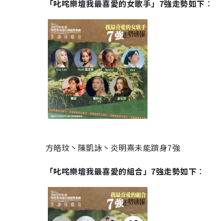
「叱咤樂壇我最喜愛的女歌手」7強走勢如下︰
方皓玟丶陳凱詠丶炎明熹未能躋身7強
「叱咤樂壇我最喜愛的組合」7強走勢如下︰