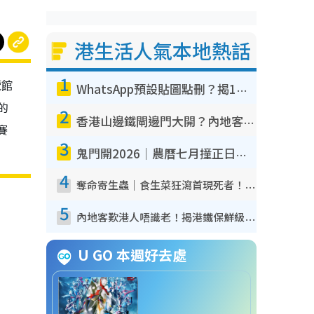
港生活人氣本地熱話
1
覽館
WhatsApp預設貼圖點刪？揭1招「反向操作」還原簡潔介面 附3步實測教學
的
2
香港山邊鐵閘邊門大開？內地客困惑意義何在！網民神回覆：呢種叫法理性防禦
賽
3
鬼門開2026｜農曆七月撞正日全食特別邪？專家警告切忌做一事！揭4大禁忌+2招保平安
4
奪命寄生蟲｜食生菜狂瀉首現死者！疫潮惡化錄1.8萬宗病例 揭洗菜3大謬誤
5
內地客歎港人唔識老！揭港鐵保鮮級冷氣 港人求放過：咪投訴
U GO 本週好去處