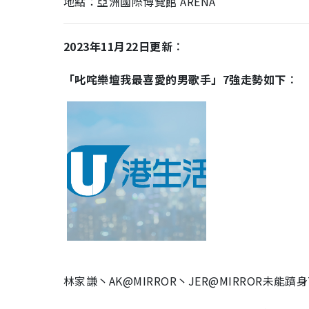
地點：亞洲國際博覽館 ARENA
2023年11月22日更新︰
「叱咤樂壇我最喜愛的男歌手」7強走勢如下︰
林家謙丶AK@MIRROR丶JER@MIRROR未能躋