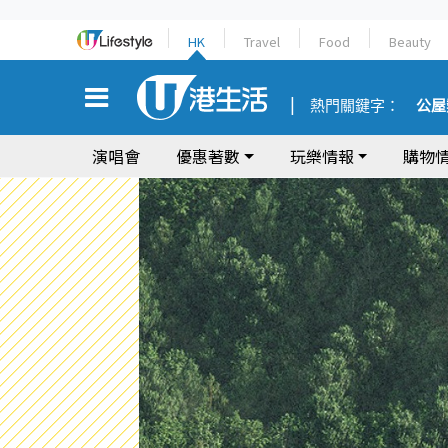
HK
Travel
Food
Beauty
熱門關鍵字：
公屋
演唱會
優惠著數
玩樂情報
購物