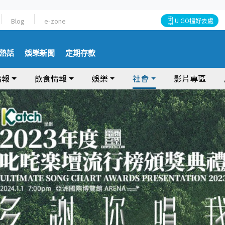
Blog
e-zone
U GO搵好去處
熱話
娛樂新聞
定期存款
情報
飲食情報
娛樂
社會
影片專區