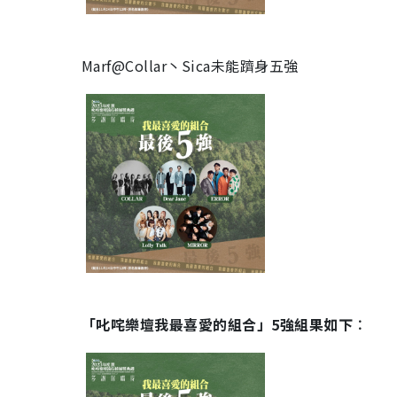
Marf@Collar丶Sica未能躋身五強
「叱咤樂壇我最喜愛的組合」5強組果如下︰