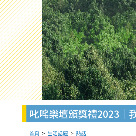
叱咤樂壇頒獎禮2023
首頁
生活話題
熱話