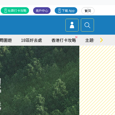
社群打卡攻略
商戶中心
下載 App
繁
简
周圍遊
18區好去處
香港打卡攻略
主題特集