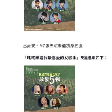
呂爵安丶MC張天賦未能躋身五強
「叱咤樂壇我最喜愛的女歌手」5強結果如下︰