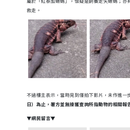
屬於「紅泰加蜥蜴」，懷疑是飼養走失蜥蜴；亦
救走。
不過樓主表示，當時見到僅拍下影片，未作進一
日）為止，署方並無接獲查詢所指動物的相關報
▼網民留言▼