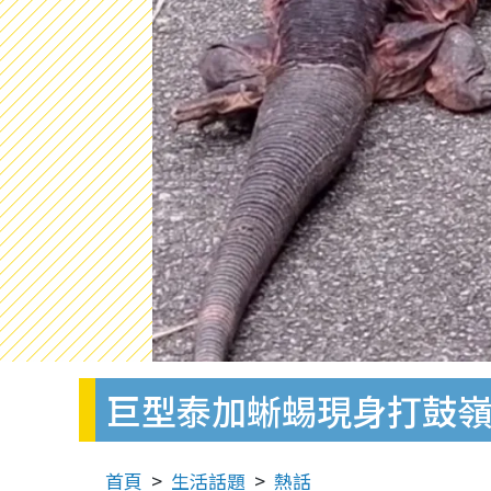
巨型泰加蜥蜴現身打鼓嶺
首頁
生活話題
熱話