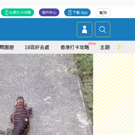
社群打卡攻略
商戶中心
下載 App
繁
简
周圍遊
18區好去處
香港打卡攻略
主題特集