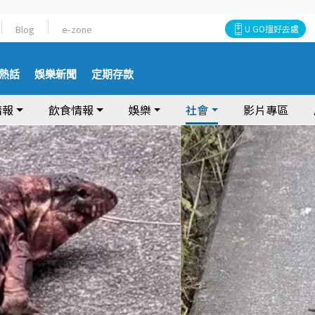
Blog
e-zone
U GO搵好去處
熱話
娛樂新聞
定期存款
情報
飲食情報
娛樂
社會
影片專區