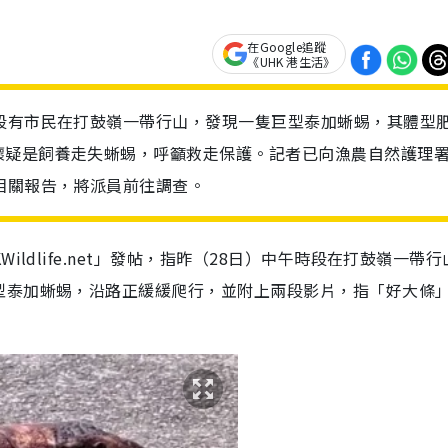
在Google追蹤
《UHK 港生活》
段有市民在打鼓嶺一帶行山，發現一隻巨型泰加蜥蜴，其體型
懷疑是飼養走失蜥蜴，呼籲救走保護。記者已向漁農自然護理
相關報告，將派員前往調查。
ldlife.net」發帖，指昨（28日）中午時段在打鼓嶺一帶
型泰加蜥蜴，沿路正緩緩爬行，並附上兩段影片，指「好大條