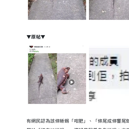
▼原帖▼
有網民認為該條蜥蜴「咁肥」、「條尾成條響尾