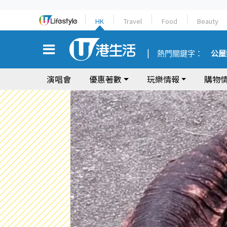
HK
Travel
Food
Beauty
熱門關鍵字：
公屋
演唱會
優惠著數
玩樂情報
購物