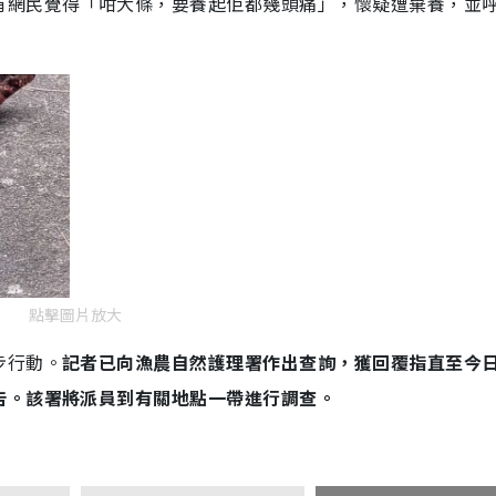
有網民覺得「咁大條，要養起佢都幾頭痛」，懷疑遭棄養，並
點擊圖片放大
步行動。
記者已向漁農自然護理署作出查詢，獲回覆指直至今日
告。該署將派員到有關地點一帶進行調查。