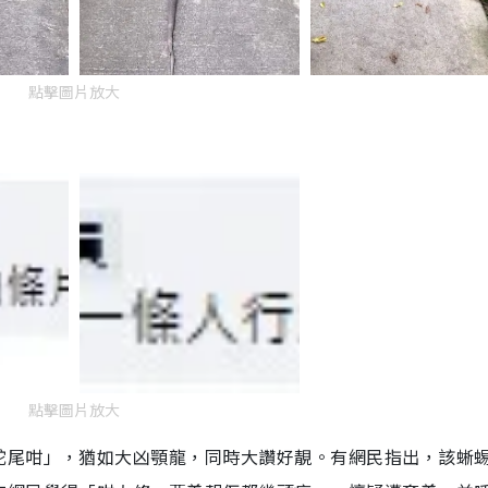
點擊圖片放大
點擊圖片放大
蛇尾咁」，猶如大凶顎龍，同時大讚好靚。有網民指出，該蜥