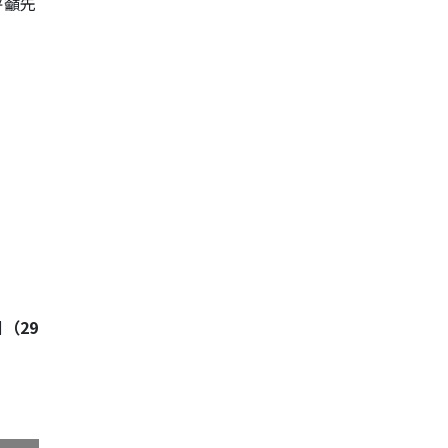
呼籲先
（29