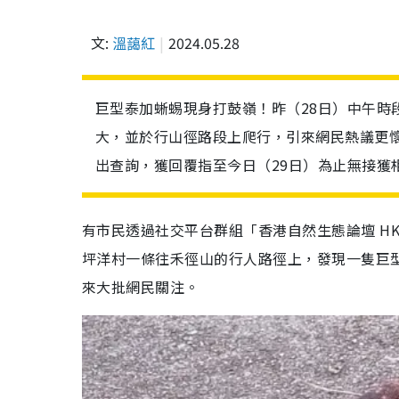
文:
溫藹紅
2024.05.28
巨型泰加蜥蜴現身打鼓嶺！昨（28日）中午時
大，並於行山徑路段上爬行，引來網民熱議更
出查詢，獲回覆指至今日（29日）為止無接獲
有市民透過社交平台群組「香港自然生態論壇 HKWi
坪洋村一條往禾徑山的行人路徑上，發現一隻巨
來大批網民關注。