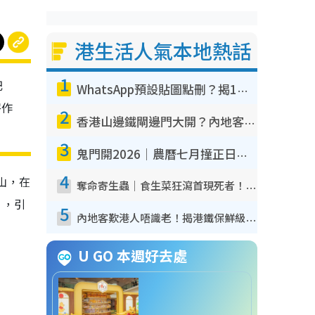
港生活人氣本地熱話
1
肥
WhatsApp預設貼圖點刪？揭1招「反向操作」還原簡潔介面 附3步實測教學
署作
2
香港山邊鐵閘邊門大開？內地客困惑意義何在！網民神回覆：呢種叫法理性防禦
3
鬼門開2026｜農曆七月撞正日全食特別邪？專家警告切忌做一事！揭4大禁忌+2招保平安
4
行山，在
奪命寄生蟲｜食生菜狂瀉首現死者！疫潮惡化錄1.8萬宗病例 揭洗菜3大謬誤
」，引
5
內地客歎港人唔識老！揭港鐵保鮮級冷氣 港人求放過：咪投訴
U GO 本週好去處