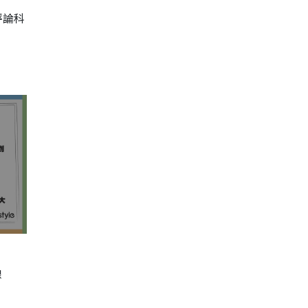
評論科
線