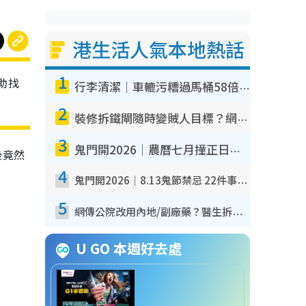
港生活人氣本地熱話
1
助找
行李清潔｜車轆污糟過馬桶58倍！專家警告忌用酒精抹 教1招免污手除菌
2
裝修拆鐵閘隨時變賊人目標？網民揭2大關鍵用途：裝新式等於白裝？附新舊鐵閘分別
3
鬼門開2026｜農曆七月撞正日全食特別邪？專家警告切忌做一事！揭4大禁忌+2招保平安
後竟然
4
鬼門開2026｜8.13鬼節禁忌 22件事唔做得！燒肉、刺身要少食？半夜勿吹口哨/打呢個電話
5
網傳公院改用內地/副廠藥？醫生拆解正副廠分別 揭4類人換藥隨時出事
U GO 本週好去處