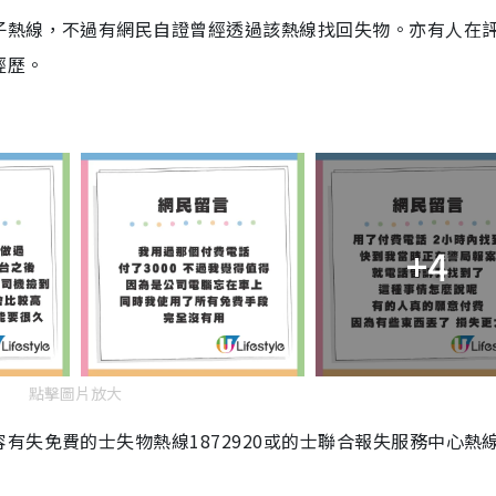
子熱線，不過有網民自證曾經透過該熱線找回失物。亦有人在
經歷。
+4
點擊圖片放大
有失免費的士失物熱線1872920或的士聯合報失服務中心熱