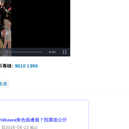
R
-
0:51
F
u
l
e
l
報料專線:
9610 1996
s
c
m
r
e
e
a
n
香港
i
n
i
n
g