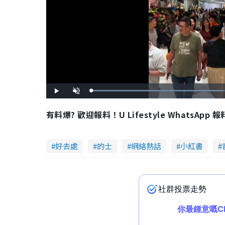
L
P
U
o
l
n
a
a
m
d
y
u
有料爆? 歡迎報料！U Lifestyle WhatsApp 
e
t
d
e
:
6
3
.
5
好去處
的士
網絡熱話
小紅書
3
%