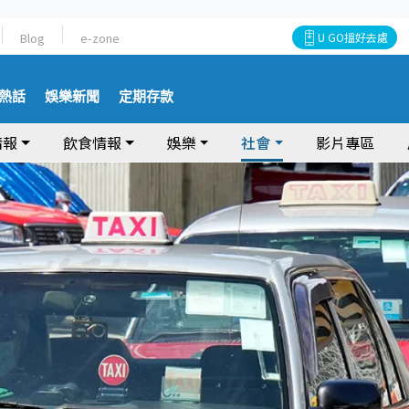
Blog
e-zone
U GO搵好去處
熱話
娛樂新聞
定期存款
情報
飲食情報
娛樂
社會
影片專區