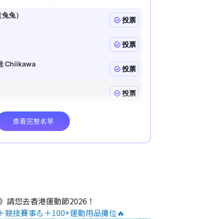
T
i
m
e
O》請您去香港運動節2026！
＋競技賽事💪＋100+運動用品攤位🔥