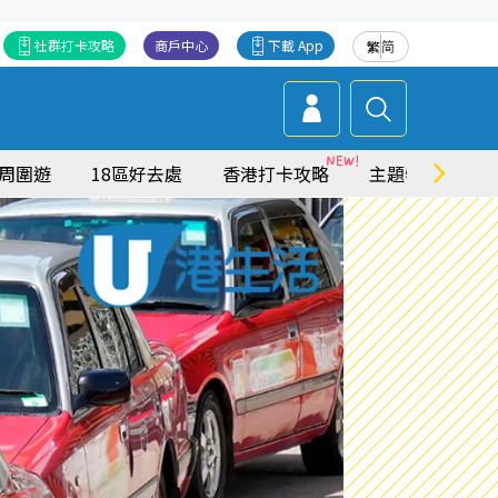
社群打卡攻略
商戶中心
下載 App
繁
简
周圍遊
18區好去處
香港打卡攻略
主題特集