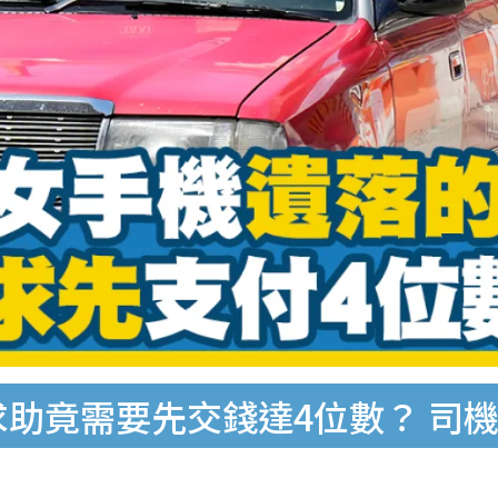
求助竟需要先交錢達4位數？ 司