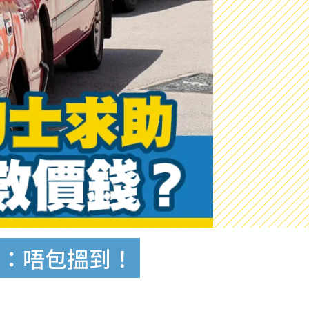
機：唔包搵到！