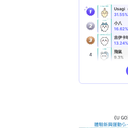
《U G
體驗新興運動💦