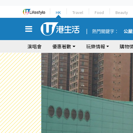
HK
Travel
Food
Beauty
熱門關鍵字：
公屋
演唱會
優惠著數
玩樂情報
購物