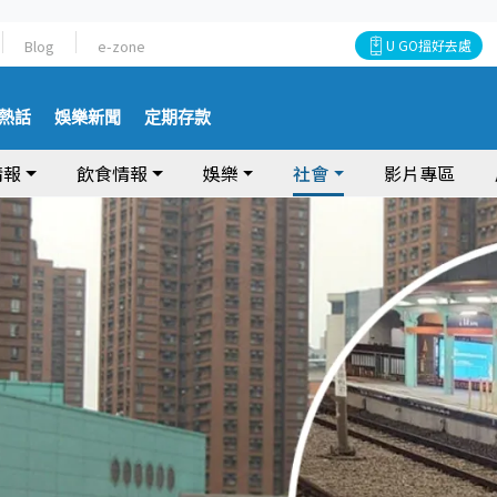
Blog
e-zone
U GO搵好去處
熱話
娛樂新聞
定期存款
情報
飲食情報
娛樂
社會
影片專區