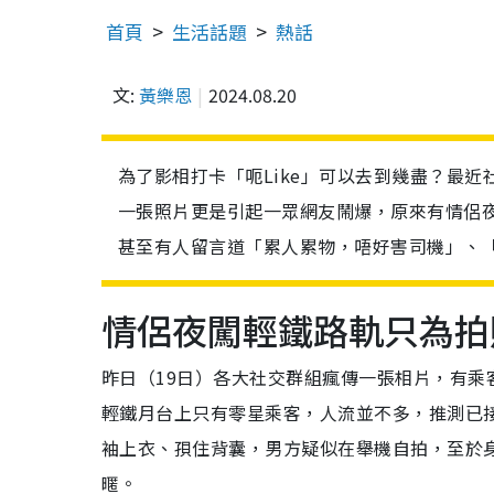
首頁
生活話題
熱話
文:
黃樂恩
2024.08.20
為了影相打卡「呃Like」可以去到幾盡？最
一張照片更是引起一眾網友鬧爆，原來有情侶
甚至有人留言道「累人累物，唔好害司機」、「
情侶夜闖輕鐵路軌只為拍
昨日（19日）各大社交群組瘋傳一張相片，有
輕鐵月台上只有零星乘客，人流並不多，推測已
袖上衣、孭住背囊，男方疑似在舉機自拍，至於
暱。