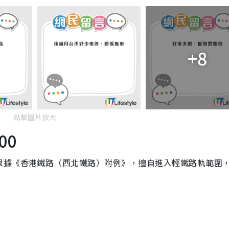
+8
點擊圖片放大
00
根據《香港鐵路（西北鐵路）附例》，擅自進入輕鐵路軌範圍