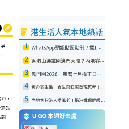
港生活人氣本地熱話
1
，另
WhatsApp預設貼圖點刪？揭1招「反向操作」還原簡潔介面 附3步實測教學
法，
2
香港山邊鐵閘邊門大開？內地客困惑意義何在！網民神回覆：呢種叫法理性防禦
3
鬼門開2026｜農曆七月撞正日全食特別邪？專家警告切忌做一事！揭4大禁忌+2招保平安
4
奪命寄生蟲｜食生菜狂瀉首現死者！疫潮惡化錄1.8萬宗病例 揭洗菜3大謬誤
5
片中，
內地客歎港人唔識老！揭港鐵保鮮級冷氣 港人求放過：咪投訴
身穿短
U GO 本週好去處
為親