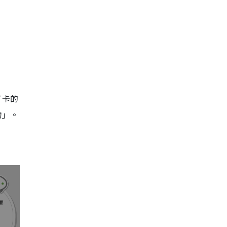
打卡的
物」。