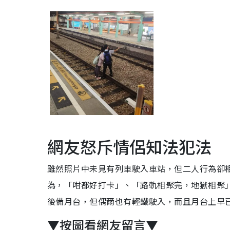
網友怒斥情侶知法犯法
雖然照片中未見有列車駛入車站，但二人行為卻
為，「咁都好打卡」、「路軌相聚完，地獄相聚
後備月台，但偶爾也有輕鐵駛入，而且月台上早
▼按圖看網友留言▼