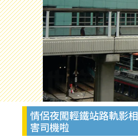
情侶夜闖輕鐵站路軌影相
害司機啦