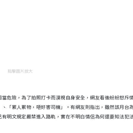
點擊圖片放大
相當危險，為了拍照打卡而漠視自身安全，網友看後紛紛怒斥
」、「累人累物，唔好害司機」。有網友則指出，雖然該月台
已有明文規定嚴禁進入路軌，實在不明白情侶為何還要知法犯