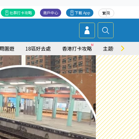
社群打卡攻略
商戶中心
下載 App
繁
简
周圍遊
18區好去處
香港打卡攻略
主題特集