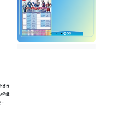
情侶行
為輕鐵
法。