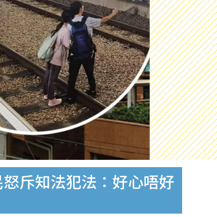
民怒斥知法犯法：好心唔好