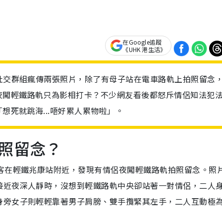
在Google追蹤
《UHK 港生活》
近社交群組瘋傳兩張照片，除了有母子站在電車路軌上拍照留念
夜闖輕鐵路軌只為影相打卡？不少網友看後都怒斥情侶知法犯
想死就跳海...唔好累人累物啦」。
照留念？
乘客在輕鐵兆康站附近，發現有情侶夜闖輕鐵路軌拍照留念。照
接近夜深人靜時，沒想到輕鐵路軌中央卻站著一對情侶，二人
身旁女子則輕輕靠著男子肩膀、雙手攬緊其左手，二人互動極