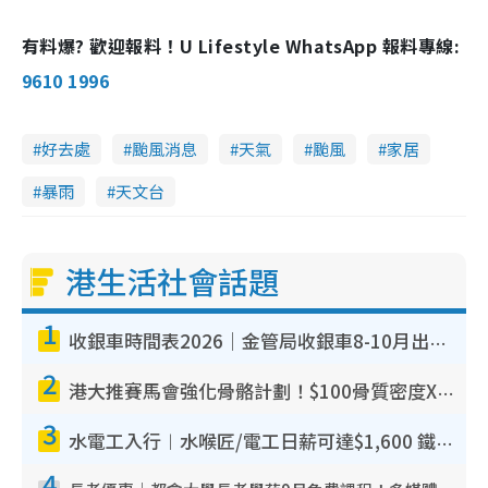
有料爆? 歡迎報料！U Lifestyle WhatsApp 報料專線:
9610 1996
好去處
颱風消息
天氣
颱風
家居
暴雨
天文台
港生活社會話題
1
收銀車時間表2026｜金管局收銀車8-10月出沒地點+時間！無須手續費！硬幣免費轉現鈔或增值至八達通
2
港大推賽馬會強化骨骼計劃！$100骨質密度X光檢查 完成免費運動訓練送超市禮券！附參加資格
3
水電工入行︱水喉匠/電工日薪可達$1,600 鐵飯碗職業難被AI取代！附薪酬參考＋入行考牌途徑
4