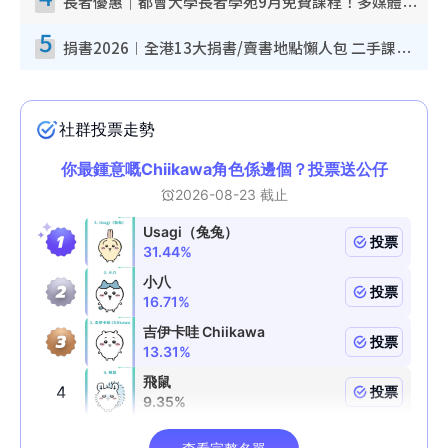
長者優惠｜都會大學長者學苑9月免費課程！多媒體/微電影創作/網絡安全 附報名方法教學
5
捐書2026︱全港13大捐書/賣書地點懶人包 二手課本最高$150＋舊書換免費咖啡/戲票