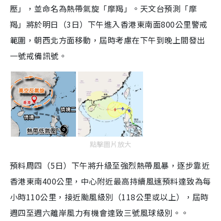
壓」，並命名為熱帶氣旋「摩羯」。天文台預測「摩
羯」將於明日（3日）下午進入香港東南面800公里警戒
範圍，朝西北方面移動，屆時考慮在下午到晚上間發出
一號戒備訊號。
點擊圖片放大
預料周四（5日）下午將升級至強烈熱帶風暴，逐步靠近
香港東南400公里，中心附近最高持續風速預料達致為每
小時110公里，接近颱風級別（118公里或以上），屆時
週四至週六離岸風力有機會達致三號風球級別。。