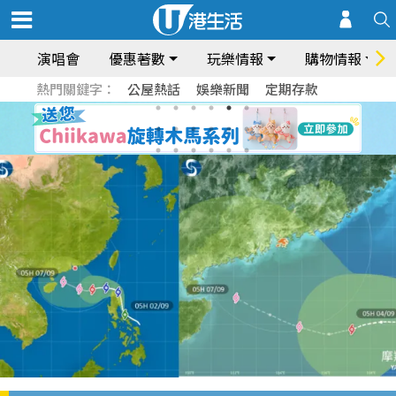
演唱會
優惠著數
玩樂情報
購物情報
熱門關鍵字：
公屋熱話
娛樂新聞
定期存款