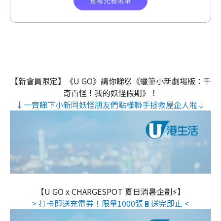
【新會員限定】《U GO》請你睇👹《蠟筆小新劇場版：千
奇百怪！我的妖怪假期》！
↓一齊睇下小新同妖怪朋友們點樣聯手拯救屋企人啦↓
【U GO x CHARGESPOT 夏日消暑企劃⚡】
> 打卡即送充電券！限量1000張🔋送完即止 <