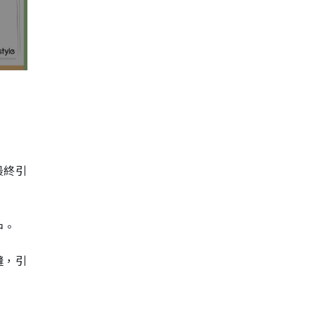
最終引
中。
縫，引