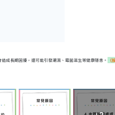
會造成長期困擾，還可能引發潮濕、霉菌滋生等健康隱患。
（
+3