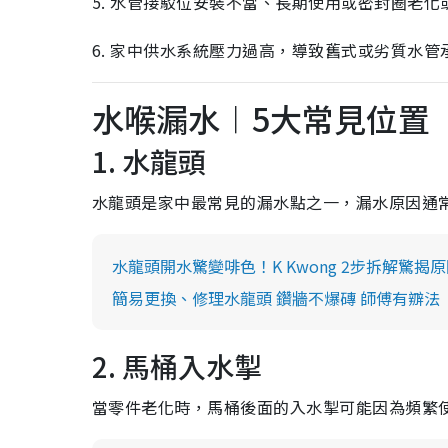
5. 水管接駁位安裝不當、長期使用或密封圈老
6. 家中供水系統壓力過高，導致舊式或劣質水
水喉漏水︱5大常見位置
1. 水龍頭
水龍頭是家中最常見的漏水點之一，漏水原因通
水龍頭開水驚變啡色！K Kwong 2步拆解驚揭
簡易更換、修理水龍頭 鑽牆不爆磚 師傅有辧法
2. 馬桶入水掣
當零件老化時，馬桶後面的入水掣可能因為頻繁