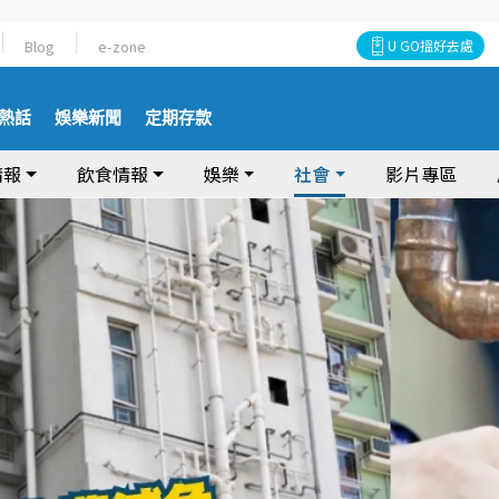
Blog
e-zone
U GO搵好去處
熱話
娛樂新聞
定期存款
情報
飲食情報
娛樂
社會
影片專區