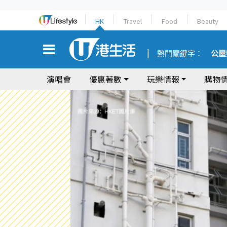
HK
Travel
Food
Beauty
熱門關鍵字：
公屋
演唱會
優惠著數
玩樂情報
購物