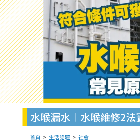
水喉漏水︱水喉維修2法
首頁
生活話題
社會