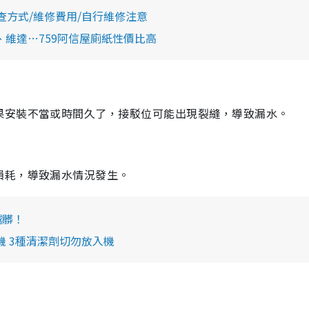
查方式/維修費用/自行維修注意
、維達…759阿信屋廁紙性價比高
果安裝不當或時間久了，接駁位可能出現裂縫，導致漏水。
損耗，導致漏水情況發生。
越髒！
 3種清潔劑切勿放入機