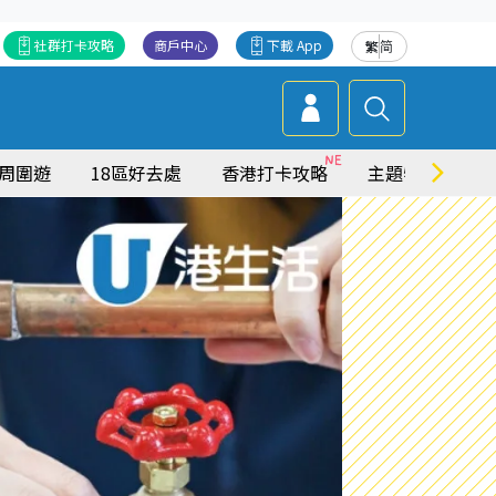
社群打卡攻略
商戶中心
下載 App
繁
简
周圍遊
18區好去處
香港打卡攻略
主題特集