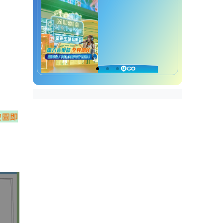
水喉漏水︱刑罰條例
水喉漏水︱維修方法
水喉漏水維修方法︱1. 水喉
膠布
水喉漏水維修方法︱2. 塑鋼
土「鋼膠」
水喉漏水︱水費減免
按圖即
水喉漏水︱保養方法
1. 安裝濾網
2. 定期做好水管疏通
3. 定期用熱水沖洗