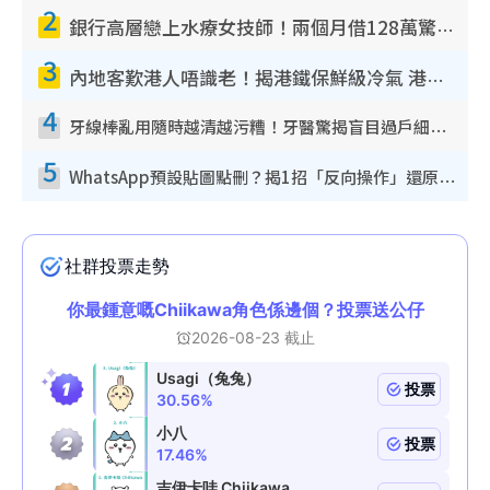
2
銀行高層戀上水療女技師！兩個月借128萬驚覺「沉船」沉落火海 揭背後疑似邪教操控賣淫
3
內地客歎港人唔識老！揭港鐵保鮮級冷氣 港人求放過：咪投訴
4
牙線棒亂用隨時越清越污糟！牙醫驚揭盲目過戶細菌恐致蛀牙：呢種先係日常真保養
5
WhatsApp預設貼圖點刪？揭1招「反向操作」還原簡潔介面 附3步實測教學