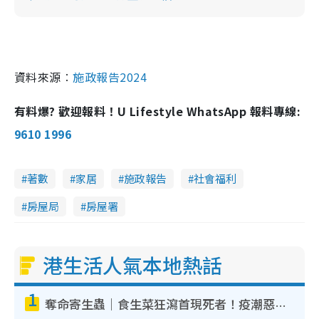
資料來源︰
施政報告2024
有料爆? 歡迎報料！U Lifestyle WhatsApp 報料專線:
9610 1996
著數
家居
施政報告
社會福利
房屋局
房屋署
港生活人氣本地熱話
1
奪命寄生蟲｜食生菜狂瀉首現死者！疫潮惡化錄1.8萬宗病例 揭洗菜3大謬誤