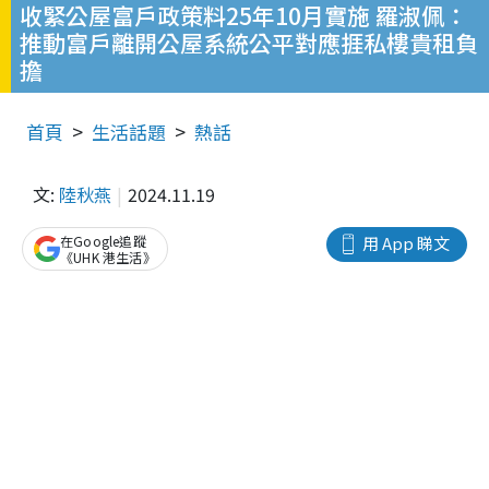
收緊公屋富戶政策料25年10月實施 羅淑佩：
推動富戶離開公屋系統公平對應捱私樓貴租負
擔
首頁
生活話題
熱話
文:
陸秋燕
2024.11.19
在Google追蹤
用 App 睇文
《UHK 港生活》