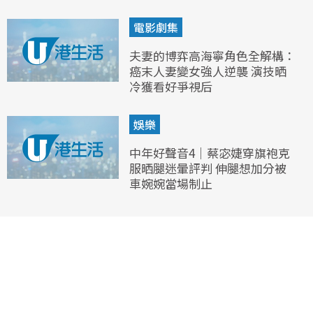
電影劇集
夫妻的博弈高海寧角色全解構：
癌末人妻變女強人逆襲 演技晒
冷獲看好爭視后
娛樂
中年好聲音4｜蔡宓婕穿旗袍克
服晒腿迷暈評判 伸腿想加分被
車婉婉當場制止