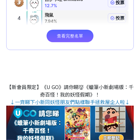
【新會員限定】《U GO》請你睇👹《蠟筆小新劇場版：千
奇百怪！我的妖怪假期》！
↓一齊睇下小新同妖怪朋友們點樣聯手拯救屋企人啦↓