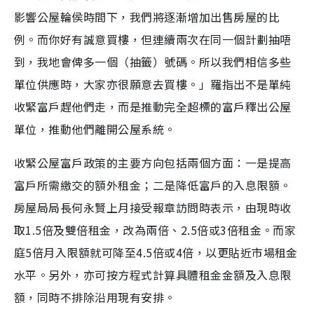
影響公屋輪侯時間下，我們將逐漸增加出售房屋的比
例。而你好有誠意買樓，但連續兩次在同一個計劃抽唔
到，我地會俾多一個（抽籤）號碼。所以我們相信多些
單位供應時，大家亦很願意去買樓。」羅指出不是單純
收緊富戶趕他們走，而是推動完全超標的富戶釋出公屋
單位，推動他們離開公屋系統。
收緊公屋富戶政策的主要方向包括兩個方面：一是提高
富戶所需繳交的額外租金；二是降低富戶的入息限額。
房屋局局長何永賢上月接受報章訪問時表示，由現時收
取1.5倍及雙倍租金，改為兩倍、2.5倍或3倍租金。而家
庭5倍月入限額就可降至4.5倍或4倍，以更貼近市場租金
水平。另外，亦可按方程式計算具體租金金額及入息限
額，同時不排除沿用現有安排。