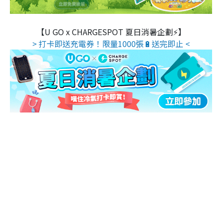
【U GO x CHARGESPOT 夏日消暑企劃⚡】
> 打卡即送充電券！限量1000張🔋送完即止 <