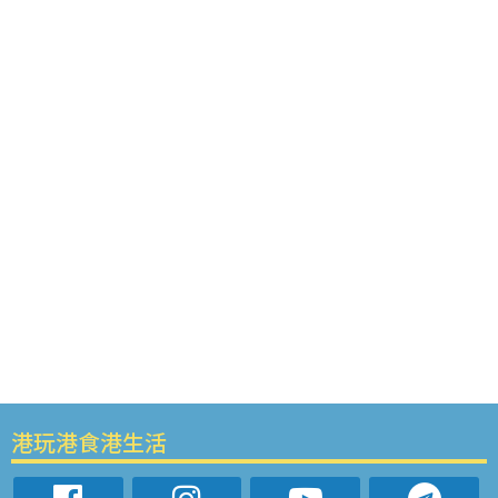
港玩港食港生活