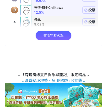
↓「森境奇緣夏日異想尋龍記」限定精品↓
↓漫遊秘境地墊、多用途旅行收納袋↓