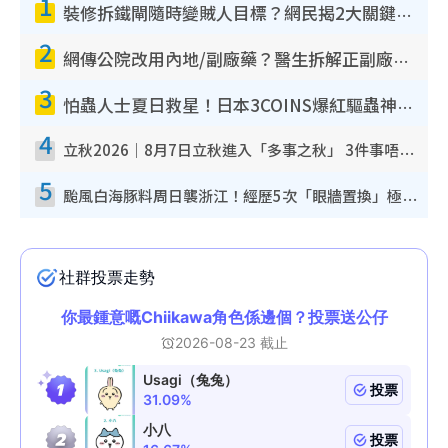
1
裝修拆鐵閘隨時變賊人目標？網民揭2大關鍵用途：裝新式等於白裝？附新舊鐵閘分別
2
網傳公院改用內地/副廠藥？醫生拆解正副廠分別 揭4類人換藥隨時出事
3
怕蟲人士夏日救星！日本3COINS爆紅驅蟲神器$45起 1招「全程免觸碰」輕鬆搞定小強
4
立秋2026｜8月7日立秋進入「多事之秋」 3件事唔做得！專家教6招開運 清枱頭／銀包納氣接好運
5
颱風白海豚料周日襲浙江！經歷5次「眼牆置換」極罕見 成登陸內地最長途颱風