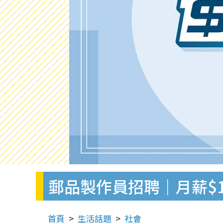
郵品製作員招聘｜月薪$1
首頁
生活話題
社會