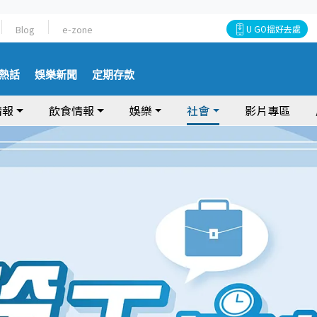
Blog
e-zone
U GO搵好去處
熱話
娛樂新聞
定期存款
情報
飲食情報
娛樂
社會
影片專區