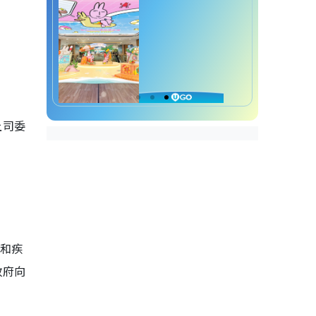
上司委
假和疾
政府向