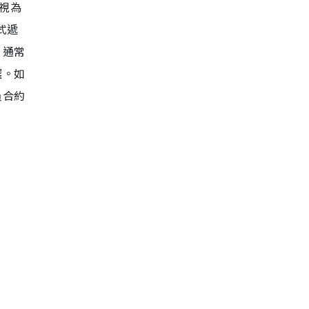
視為
式遞
，通常
選。如
員合約