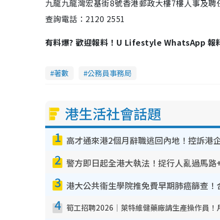
九龍九龍灣宏基街8號香港郵政大樓7樓人事及聘
查詢電話：2120 2551
有料爆? 歡迎報料！U Lifestyle WhatsApp 
著數
公務員事務局
港生活社會話題
1
高才通來港2個月辭職逃回內地！控訴港企
2
警方即日起全港大執法！捉行人亂過馬路+
3
4
筍工招聘2026｜萊特維健藥廠請生產操作員！月