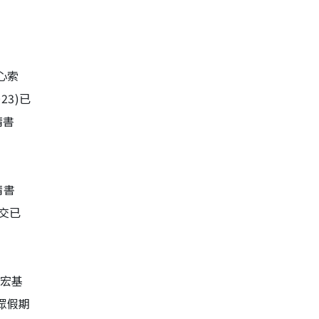
心索
23)已
請書
請書
遞交已
灣宏基
眾假期