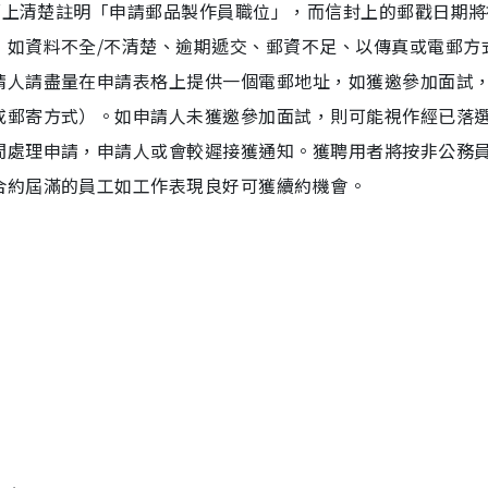
封面上清楚註明「申請郵品製作員職位」，而信封上的郵戳日期將
，如資料不全/不清楚、逾期遞交、郵資不足、以傳真或電郵方
請人請盡量在申請表格上提供一個電郵地址，如獲邀參加面試
或郵寄方式）。如申請人未獲邀參加面試，則可能視作經已落
間處理申請，申請人或會較遲接獲通知。獲聘用者將按非公務
合約屆滿的員工如工作表現良好可獲續約機會。