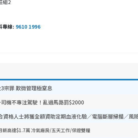
任組2
報料專線:
9610 1996
3宗罪 歎微管理極窒息
司機不專注駕駛！亂過馬路罰$2000
薪高達$1.7萬 冷氣廠房/五天工作/保證雙糧