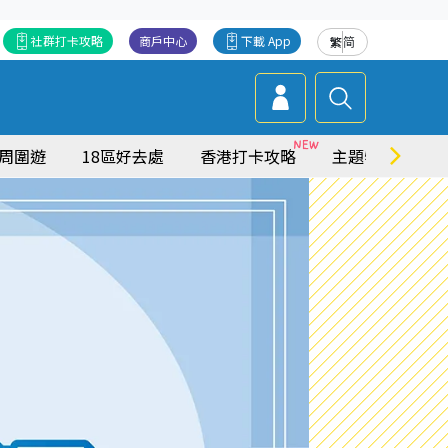
社群打卡攻略
商戶中心
下載 App
繁
简
周圍遊
18區好去處
香港打卡攻略
主題特集