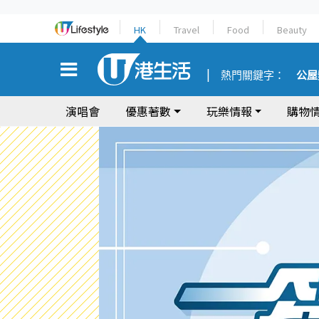
HK
Travel
Food
Beauty
熱門關鍵字：
公屋
演唱會
優惠著數
玩樂情報
購物