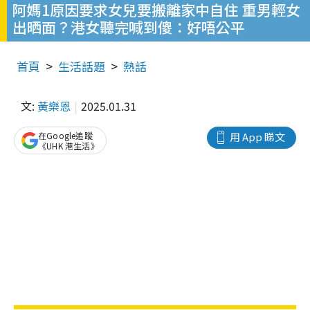
阿媽1原因要求女兒要搬離家中自住 重男輕女
出晒面？港女聽完喊到傻：好唔公平
首頁
生活話題
熱話
文:
黃樂恩
2025.01.31
在Google追蹤
用 App 睇文
《UHK 港生活》