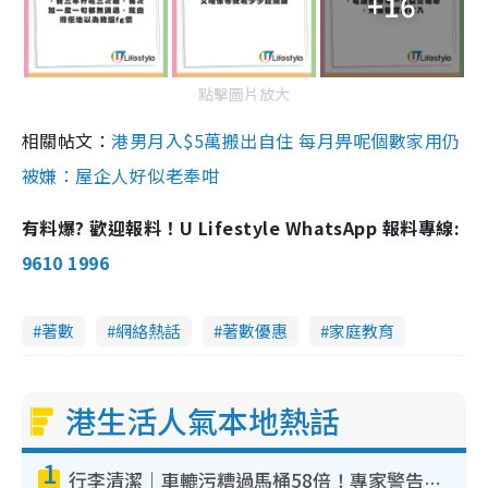
+16
點擊圖片放大
相關帖文：
港男月入$5萬搬出自住 每月畀呢個數家用仍
被嫌：屋企人好似老奉咁
有料爆? 歡迎報料！U Lifestyle WhatsApp 報料專線:
9610 1996
著數
網絡熱話
著數優惠
家庭教育
港生活人氣本地熱話
1
行李清潔｜車轆污糟過馬桶58倍！專家警告忌用酒精抹 教1招免污手除菌