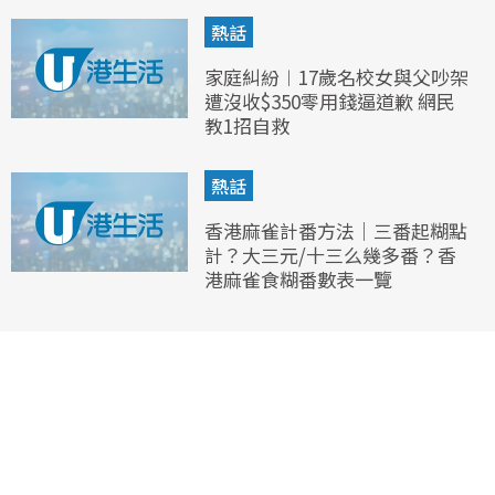
熱話
家庭糾紛︱17歲名校女與父吵架
遭沒收$350零用錢逼道歉 網民
教1招自救
熱話
香港麻雀計番方法｜三番起糊點
計？大三元/十三么幾多番？香
港麻雀食糊番數表一覽