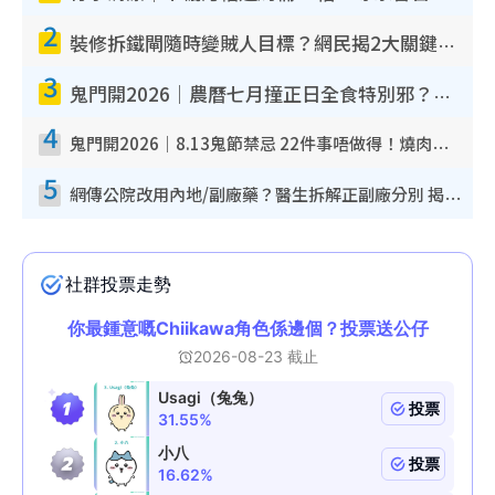
2
裝修拆鐵閘隨時變賊人目標？網民揭2大關鍵用途：裝新式等於白裝？附新舊鐵閘分別
3
鬼門開2026｜農曆七月撞正日全食特別邪？專家警告切忌做一事！揭4大禁忌+2招保平安
4
鬼門開2026｜8.13鬼節禁忌 22件事唔做得！燒肉、刺身要少食？半夜勿吹口哨/打呢個電話
5
網傳公院改用內地/副廠藥？醫生拆解正副廠分別 揭4類人換藥隨時出事