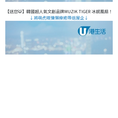
【送您🐯】韓國超人氣文創品牌MUZIK TIGER 冰感風扇！
↓將萌虎嘅慵懶療癒帶返屋企↓