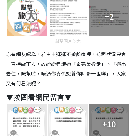
+2
點擊圖片放大
亦有網友認為，若事主遲遲不搬離家裡，這種狀況只會
一直持續下去，故紛紛建議她「畢完業搬走」、「搬出
去住，咪幫啦，唔通你真係想養你阿哥一世咩」，大家
又有何看法呢？
▼按圖看網民留言▼
+10