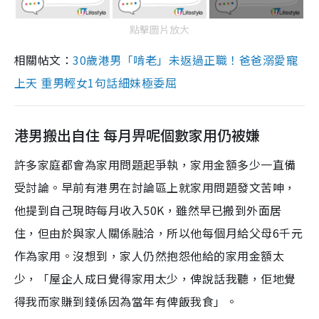
點擊圖片放大
相關帖文：
30歲港男「啃老」未返過正職！爸爸溺愛寵
上天 重男輕女1句話細妹極委屈
港男搬出自住 每月畀呢個數家用仍被嫌
許多家庭都會為家用問題起爭執，家用金額多少一直備
受討論。早前有港男在討論區上就家用問題發文苦呻，
他提到自己現時每月收入50K，雖然早已搬到外面居
住，但由於與家人關係融洽，所以他每個月給父母6千元
作為家用。沒想到，家人仍然抱怨他給的家用金額太
少，「屋企人成日覺得家用太少，俾說話我聽，佢地覺
得我而家賺到錢係因為當年有俾飯我食」。