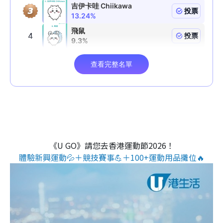
《U GO》請您去香港運動節2026！
體驗新興運動💦＋競技賽事💪＋100+運動用品攤位🔥