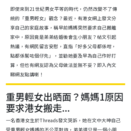
即使來到21世紀男女平等的時代，仍然改變不了傳
統的「重男輕女」觀念？最近，有港女網上發文分
享自己的家庭故事，稱早前媽媽突然要求自己搬離
家中，原因竟是弟弟結婚後會生小朋友？帖文引起
熱議，有網民留言安慰，直指「好多父母都係咁，
點都係幫咗個仔先」，並勸她要及早為自己作好打
算，但也有網友認為父母做法並無不妥？即入內文
睇網友點講喇！
重男輕女出晒面？媽媽1原因
要求港女搬走...
一名香港女生於Threads發文哭訴，她在文中大呻自己
受重男輕女媽媽的不公平對待，弟弟還只是一個小朋