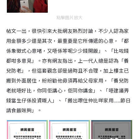
點擊圖片放大
帖文一出，很快引來大批網友熱烈討論，不少人認為家
用金額多少還是其次，最重要是它所傳遞的心意，「都
係象徵式心意啫，又唔係等呢少少錢開飯」、「比咗錢
都咁多意見」。亦有網友指出，上一代人總是認為「養
兒防老」，但這套觀念卻是過時且不合理，加上樓主已
搬到外面居住，紛紛勸他毋須再給父母家用，「養兒防
老就唔好比，你同佢講心，佢同你講金」、「唔建議畀
錢當生仔係投資嘅人」、「搬出嚟住仲比咩家用.....節日
請食飯咪夠」。