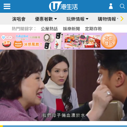
演唱會
優惠著數
玩樂情報
購物情報
熱門關鍵字：
公屋熱話
娛樂新聞
定期存款