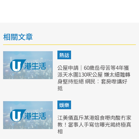
相關文章
熱話
公屋申請｜60歲岳母苦等4年獲
派天水圍130呎公屋 嫌太細難轉
身堅持拒絕 網民︰套房嚟講好
抵
娛樂
江美儀直斥某港姐食嘢肉酸冇家
教！當事人手寫信曝光揭終極真
相