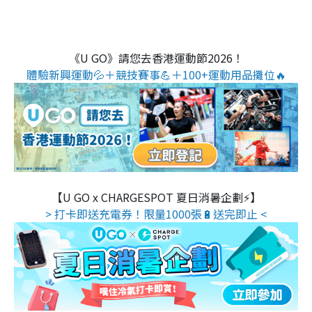
《U GO》請您去香港運動節2026！
體驗新興運動💦＋競技賽事💪＋100+運動用品攤位🔥
【U GO x CHARGESPOT 夏日消暑企劃⚡】
> 打卡即送充電券！限量1000張🔋送完即止 <