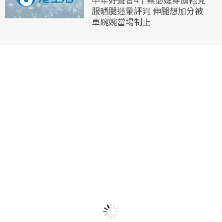
服晒腿迷暈評判 伸腿想加分被
車婉婉當場制止