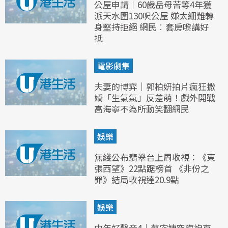
公屋申請｜60歲岳母苦等4年獲
派天水圍130呎公屋 嫌太細難轉
身堅持拒絕 網民︰套房嚟講好
抵
電影劇集
夫妻的博弈｜郭柏妍拍片瘋狂撒
嬌「生氣氣」反差萌！戲外開戰
高海寧不為所動笑翻網民
娛樂
無綫公布翡翠台上周收視：《東
張西望》22點踞榜首 《非份之
罪》結局收視達20.9點
娛樂
中年好聲音4｜蔡宓婕穿旗袍克