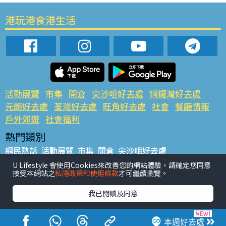
港玩港食港生活
活動展覽
市集
開倉
尖沙咀好去處
銅鑼灣好去處
元朗好去處
荃灣好去處
旺角好去處
社會
餐廳情報
戶外郊遊
社會福利
熱門類別
網民熱話
活動展覽
市集
開倉
尖沙咀好去處
銅鑼灣好去處
元朗好去處
荃灣好去處
旺角好去處
社會
U Lifestyle 會使用Cookies來改善您的網站體驗，請確定您同意
接受本網站之
私隱政策和使用條款
才可繼續瀏覽。
餐廳情報
戶外郊遊
熱門標籤
我已閱讀及同意
#UGO搵好去處
#人氣活動推介
#美食社群熱話
#親子玩樂好去處
#ULifestyle應用程式
#限時搶
本週好去處