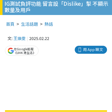
IG測試負評功能 留言設「Dislike」掣 不顯示
數量及用戶
首頁
生活話題
熱話
文:
王煥雯
2025.02.22
在Google追蹤
用 App 睇文
《UHK 港生活》