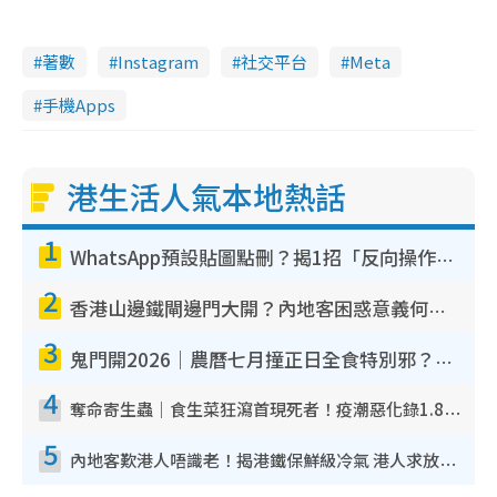
著數
Instagram
社交平台
Meta
手機Apps
港生活人氣本地熱話
1
WhatsApp預設貼圖點刪？揭1招「反向操作」還原簡潔介面 附3步實測教學
2
香港山邊鐵閘邊門大開？內地客困惑意義何在！網民神回覆：呢種叫法理性防禦
3
鬼門開2026｜農曆七月撞正日全食特別邪？專家警告切忌做一事！揭4大禁忌+2招保平安
4
奪命寄生蟲｜食生菜狂瀉首現死者！疫潮惡化錄1.8萬宗病例 揭洗菜3大謬誤
5
內地客歎港人唔識老！揭港鐵保鮮級冷氣 港人求放過：咪投訴