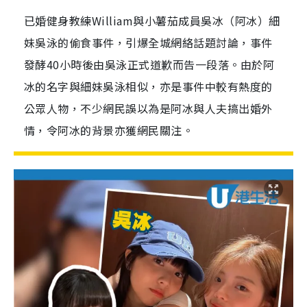
已婚健身教練William與小薯茄成員吳冰（阿冰）細
妹吳泳的偷食事件，引爆全城網絡話題討論，事件
發酵40小時後由吳泳正式道歉而告一段落。由於阿
冰的名字與細妹吳泳相似，亦是事件中較有熱度的
公眾人物，不少網民誤以為是阿冰與人夫搞出婚外
情，令阿冰的背景亦獲網民關注。