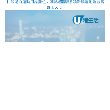
↓ 設過百運動用品攤位 / 可現場體驗多項新穎運動及觀賞
賽事🔥 ↓