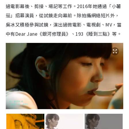
過電影幕後、剪接、場記等工作。2016年她通過「小薯
茄」招募演員，從試鏡走向幕前。除拍攝網絡短片外，
吳冰又積極參與試鏡，演出過微電影、電視劇、MV，當
中有Dear Jane《銀河修理員》、193《睡到三點》等。