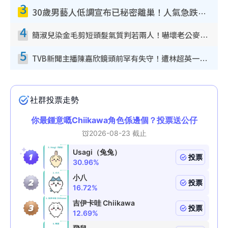
3
30歲男藝人低調宣布已秘密離巢！人氣急跌變失蹤人口︰「這幾年過得並不容易」
4
簡淑兒染金毛剪短頭髮氣質判若兩人！嚇壞老公麥大力都認唔出：「你做咩事？」
5
TVB新聞主播陳嘉欣鏡頭前罕有失守！遭林超英一句說話突襲嚇親當場大笑