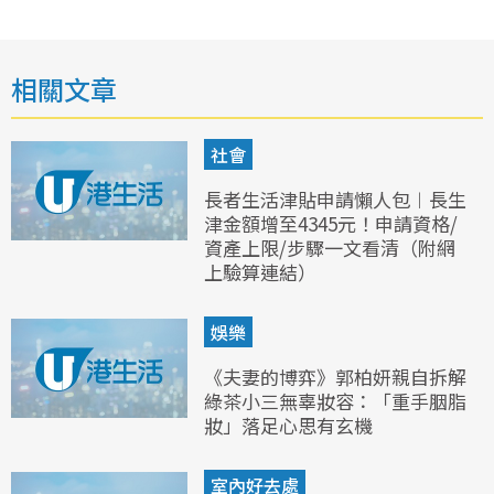
相關文章
社會
長者生活津貼申請懶人包︱長生
津金額增至4345元！申請資格/
資產上限/步驟一文看清（附網
上驗算連結）
娛樂
《夫妻的博弈》郭柏妍親自拆解
綠茶小三無辜妝容：「重手胭脂
妝」落足心思有玄機
室內好去處