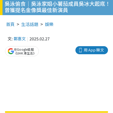
吳泳偷食｜吳泳家姐小薯茄成員吳冰大起底！
曾獲提名金像獎最佳新演員
首頁
生活話題
娛樂
文:
鄭惠文
2025.02.27
在Google追蹤
用 App 睇文
《UHK 港生活》