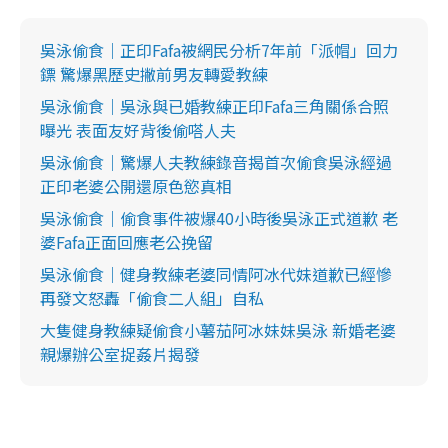
吳泳偷食｜正印Fafa被網民分析7年前「派帽」回力
鏢 驚爆黑歷史撇前男友轉愛教練
吳泳偷食｜吳泳與已婚教練正印Fafa三角關係合照
曝光 表面友好背後偷嗒人夫
吳泳偷食｜驚爆人夫教練錄音揭首次偷食吳泳經過
正印老婆公開還原色慾真相
吳泳偷食｜偷食事件被爆40小時後吳泳正式道歉 老
婆Fafa正面回應老公挽留
吳泳偷食｜健身教練老婆同情阿冰代妹道歉已經慘
再發文怒轟「偷食二人組」自私
大隻健身教練疑偷食小薯茄阿冰妹妹吳泳 新婚老婆
親爆辦公室捉姦片揭發