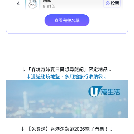
↓「森境奇緣夏日異想尋龍記」限定精品↓
↓漫遊秘境地墊、多用途旅行收納袋↓
↓ 【免費送】香港運動節2026電子門票！↓