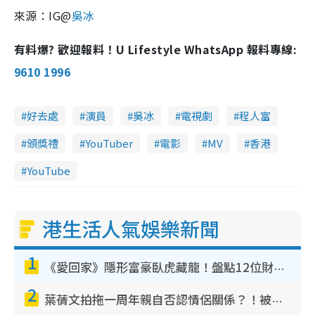
來源：IG@
吳冰
有料爆? 歡迎報料！U Lifestyle WhatsApp 報料專線:
9610 1996
好去處
演員
吳冰
電視劇
程人富
頒獎禮
YouTuber
電影
MV
香港
YouTube
港生活人氣娛樂新聞
1
《愛回家》隱形富豪臥虎藏龍！盤點12位財氣逼人的有錢藝人：呢位靚女3億身家唔憂做
2
葉蒨文拍拖一周年親自否認情侶關係？！被質疑感情造假竟稱GM「普通同事」