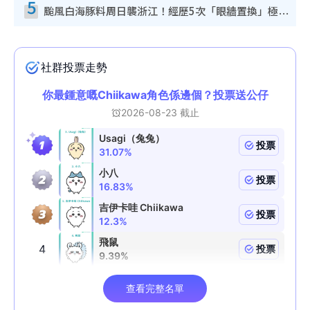
5
颱風白海豚料周日襲浙江！經歷5次「眼牆置換」極罕見 成登陸內地最長途颱風