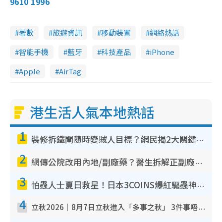
9610 1996
著數
旅遊資訊
移動裝置
網絡熱話
智能手機
藍牙
科技產品
iPhone
Apple
AirTag
港生活人氣本地熱話
1
裝修拆鐵閘隨時變賊人目標？網民揭2大關鍵用途：裝新式等於白裝？附新舊鐵閘分別
2
網傳公院改用內地/副廠藥？醫生拆解正副廠分別 揭4類人換藥隨時出事
3
怕蟲人士夏日救星！日本3COINS爆紅驅蟲神器$45起 1招「全程免觸碰」輕鬆搞定小強
4
立秋2026｜8月7日立秋進入「多事之秋」 3件事唔做得！專家教6招開運 清枱頭／銀包納氣接好運