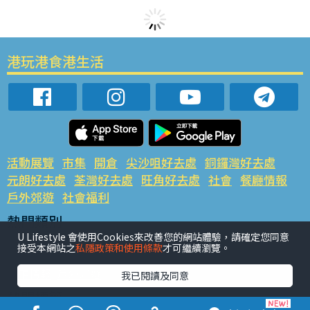
港玩港食港生活
活動展覽
市集
開倉
尖沙咀好去處
銅鑼灣好去處
元朗好去處
荃灣好去處
旺角好去處
社會
餐廳情報
戶外郊遊
社會福利
熱門類別
U Lifestyle 會使用Cookies來改善您的網站體驗，請確定您同意
網民熱話
活動展覽
市集
開倉
尖沙咀好去處
接受本網站之
私隱政策和使用條款
才可繼續瀏覽。
銅鑼灣好去處
元朗好去處
荃灣好去處
旺角好去處
社會
餐廳情報
戶外郊遊
我已閱讀及同意
熱門標籤