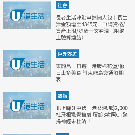
社會
長者生活津貼申請懶人包︱長生
津金額增至4345元！申請資格/
資產上限/步驟一文看清（附網
上驗算連結）
戶外郊遊
東龍島一日遊｜港版棉花堡/假
日士多美食 附東龍島交通船期
表
熱話
北上睇牙中伏｜港女深圳$2,000
杜牙根驚覺被騙 覆診3次照CT驚
揭神經未杜清！