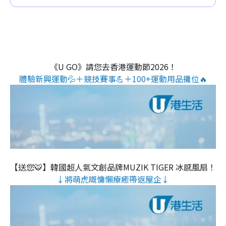
《U GO》請您去香港運動節2026！
體驗新興運動💦＋競技賽事💪＋100+運動用品攤位🔥
【送您🐯】韓國超人氣文創品牌MUZIK TIGER 冰感風扇！
↓將萌虎嘅慵懶療癒帶返屋企↓