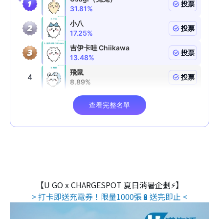
【U GO x CHARGESPOT 夏日消暑企劃⚡】
> 打卡即送充電券！限量1000張🔋送完即止 <