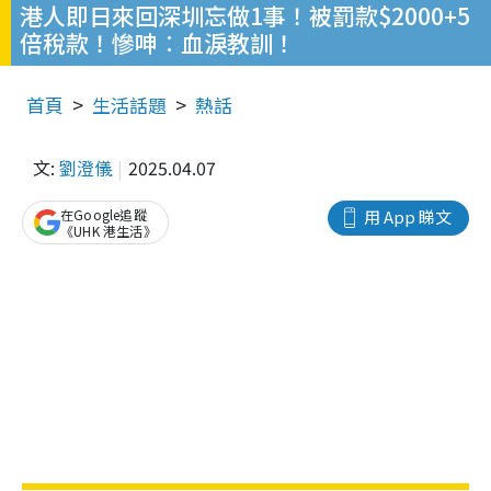
港人即日來回深圳忘做1事！被罰款$2000+5
倍稅款！慘呻︰血淚教訓！
首頁
生活話題
熱話
文:
劉澄儀
2025.04.07
在Google追蹤
用 App 睇文
《UHK 港生活》