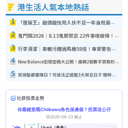
港生活人氣本地熱話
1
「居屋王」啟德啟悅苑入伙不足一年淪甩漏之王！插頭噴火花致大停電 多戶業主全屋家電報銷
2
鬼門開2026｜8.13鬼節禁忌 22件事唔做得！燒肉、刺身要少食？半夜勿吹口哨/打呢個電話
3
行李清潔｜車轆污糟過馬桶58倍！專家警告忌用酒精抹 教1招免污手除菌
4
New Balance型號密碼大公開！識睇2個數字買鞋秒知功能免中伏 附5大熱門鞋款
5
剪頭髮都要擇日？司徒法正提醒3大禁忌日子 隨時剪走財運！呢日剪髮恐「剪壽命」？