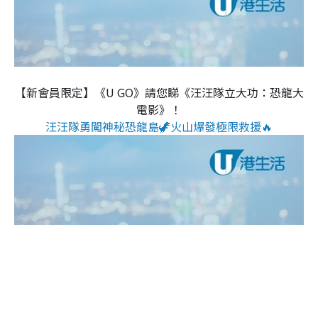
【新會員限定】《U GO》請您睇《汪汪隊立大功：恐龍大
電影》！
汪汪隊勇闖神秘恐龍島🦖火山爆發極限救援🔥