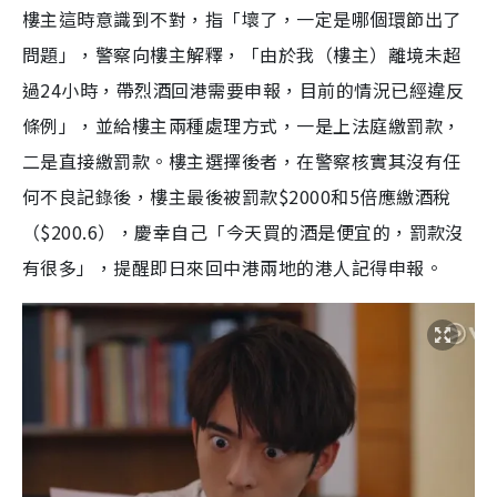
樓主這時意識到不對，指「壞了，一定是哪個環節出了
問題」，警察向樓主解釋，「由於我（樓主）離境未超
過24小時，帶烈酒回港需要申報，目前的情況已經違反
條例」，並給樓主兩種處理方式，一是上法庭繳罰款，
二是直接繳罰款。樓主選擇後者，在警察核實其沒有任
何不良記錄後，樓主最後被罰款$2000和5倍應繳酒稅
（$200.6），慶幸自己「今天買的酒是便宜的，罰款沒
有很多」，提醒即日來回中港兩地的港人記得申報。