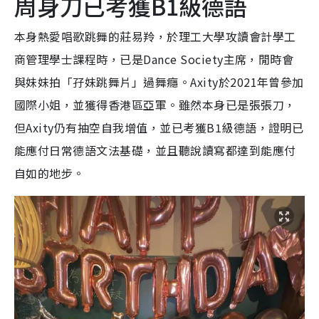
周身刀已考獲B1級德語
本身熱愛唱歌跳舞的莊易羚，於理工大學攻讀會計學工
商管理學士課程時，已是Dance Society主席，閒時會
與妹妹拍「孖妹跳舞片」過舞癮。Axity於2021年曾參加
國際小姐，並獲得香港區亞軍。雖然本身已是張張刀，
但Axity仍有抽空自我增值，並已考獲B1級德語，證明已
能應付日常德語文法基礎，並且聽說讀寫都達到能應付
自如的地步。