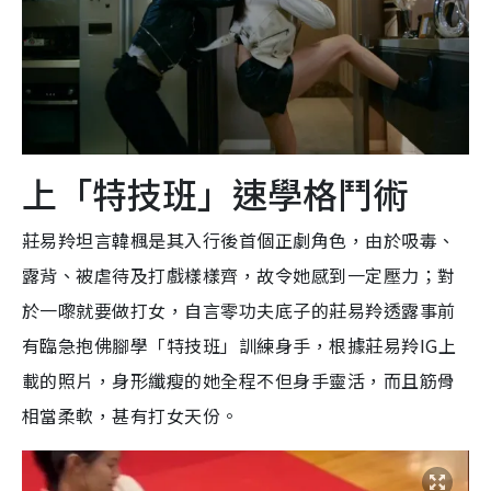
上「特技班」速學格鬥術
莊易羚坦言韓楓是其入行後首個正劇角色，由於吸毒、
露背、被虐待及打戲樣樣齊，故令她感到一定壓力；對
於一嚟就要做打女，自言零功夫底子的莊易羚透露事前
有臨急抱佛腳學「特技班」訓練身手，根據莊易羚IG上
載的照片，身形纖瘦的她全程不但身手靈活，而且筋骨
相當柔軟，甚有打女天份。