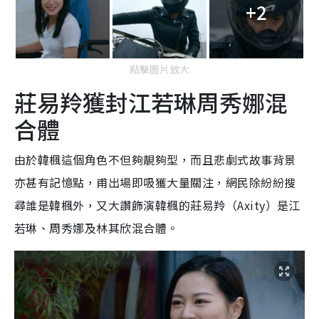
+2
點擊圖片放大
莊易羚獲封江若琳周秀娜混
合體
由於韓楓這個角色不但夠靚夠型，而且悲劇式故事背景
亦甚有記憶點，甫出場即吸獲大量關注，網民除紛紛搜
尋誰是韓楓外，又大讚飾演韓楓的莊易羚（Axity）是江
若琳、周秀娜及林其欣混合體。