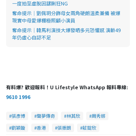
一度拍至虛脫因𦧲脷狂NG
奪命提示｜劉佩玥分飾母女兩角硬朗溫柔兼備 被爆
現實中母愛爆棚極照顧小演員
奪命提示｜韓馬利演技大爆發晒多元恐懼感 演齡49
年仍虛心自認不足
有料爆? 歡迎報料！U Lifestyle WhatsApp 報料專線:
9610 1996
張彥博
聲夢傳奇
林其欣
周秀娜
劉穎鏇
香港
張振朗
莊錠欣