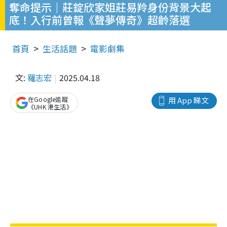
奪命提示｜莊錠欣家姐莊易羚身份背景大起
底！入行前曾報《聲夢傳奇》超齡落選
首頁
生活話題
電影劇集
文:
羅志宏
2025.04.18
在Google追蹤
用 App 睇文
《UHK 港生活》