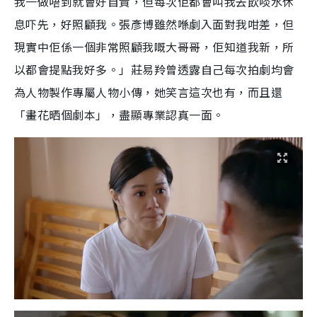
我一做唔到就會好自責，但每次佢都會叫我去飲啖水休
息吓先，好照顧我。張彥博雖然喺劇入面對我咁差，但
現實中佢係一個非常照顧我嘅大哥哥，佢知道我新，所
以都會提點我好多。」莊易羚曾透露自己每次拍劇均會
為人物製作專屬人物小傳，她笑言這次也有，而且還
「畫花晒個劇本」，盡顯專業認真一面。