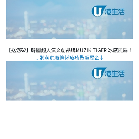
【送您🐯】韓國超人氣文創品牌MUZIK TIGER 冰感風扇！
↓將萌虎嘅慵懶療癒帶返屋企↓