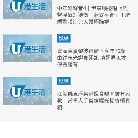
中年好聲音4｜尹景順邊唱《唉
聲嘆氣》邊做「燕式平衡」！肥
媽驚嘆海兒大讚極嫵媚
娛樂
資深演員黎彼得離世享年76歲
由鍾志光證實死訊 填詞界鬼才
傳奇落幕
娛樂
江美儀直斥某港姐食嘢肉酸冇家
教！當事人手寫信曝光揭終極真
相