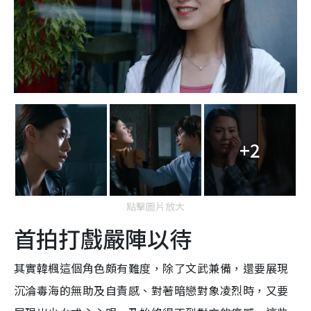
+2
點擊圖片放大
首拍打戲嚴陣以待
其實韓楓這個角色頗有難度，除了文武兼備，還要展現
沉淪毒海的無助及自責感、對著暗戀對象凌烈時，又要