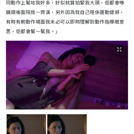
同動作上幫咗我好多，好似就算拍緊我大頭，佢都會喺
鏡頭後面陪我一齊演，另外因為我自己唔係運動健將，
有時有啲動作場面我未必可以即時理解到動作指導嘅意
思，佢都會幫一幫我。」