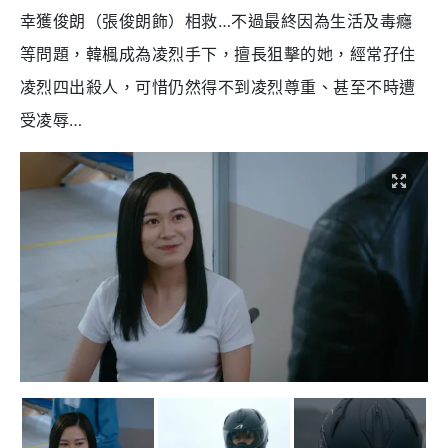
幸獲俊朗（張俊朗飾）相救…不過最終因為生活及毒癮
等問題，韓楓成為凌烈手下，擅長狙擊的她，經常孖住
凌烈四出殺人，可惜仍然得不到凌烈尊重、甚至不時遭
受凌辱…