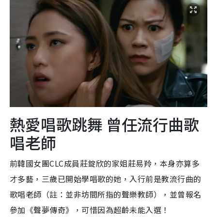
熱愛唱歌跳舞 曾任流行曲歌
唱老師
前韓國女團CLC成員莊錠欣的家姐莊易羚，本身亦算多
才多藝，三歲已開始學唱歌的她，入行前是教流行曲的
歌唱老師（註：並非坊間所指的聲樂教師），並曾報名
參加《聲夢傳奇》，可惜因為超齡未能入選！