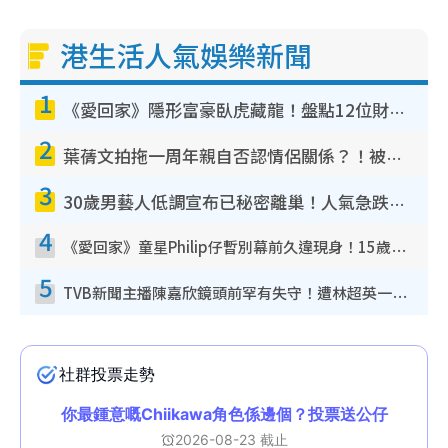
港生活人氣娛樂新聞
1
《愛回家》隱形富豪臥虎藏龍！盤點12位財氣逼人的有錢藝人：呢位靚女3億身家唔憂做
2
葉蒨文拍拖一周年親自否認情侶關係？！被質疑感情造假竟稱GM「普通同事」
3
30歲男藝人低調宣布已秘密離巢！人氣急跌變失蹤人口︰「這幾年過得並不容易」
4
《愛回家》童星Philip仔暫別幕前久違現身！15歲近況暴風長高蛻變帥氣少男
5
TVB新聞主播陳嘉欣鏡頭前罕有失守！遭林超英一句說話突襲嚇親當場大笑