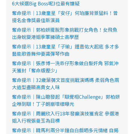
6大候選Big Boss呢3位最有嫌疑
奪命提示｜13歲童星「安仔」何珀廉背景猛料！曾
提名金像獎最佳新演員
奪命提示｜郭柏妍擺脫形象挑戰打女角色！女飛魚
出身蛻變港姐季軍擁碩士高學歷
奪命提示｜13歲童星「子瑜」鍾嘉佑大起底 多才多
藝能歌善舞仲要識彈琴作曲
奪命提示｜張彥博一洗乖仔形象做白髮奸角 邪氣沖
天獲封「奪命版鏗少」
奪命提示｜32歲葉蒨文首度挑戰演媽媽 柔弱角色兩
大造型盡顯高貴女人味
奪命提示｜陳山聰發起「瞓覺相Challenge」郭柏妍
企喺到瞓！丁子朗崩壞樣曝光
奪命提示｜周麗欣入行18年發癲演技獲肯定 參選港
姐入行視張曼玉為目標
奪命提示｜韓馬利兩分半鐘自白戲晒多元情緒 自揭