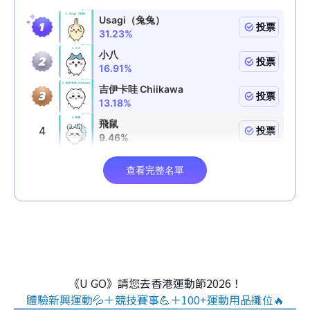
《U GO》請您去香港運動節2026！
體驗新興運動💦＋競技賽事💪＋100+運動用品攤位🔥