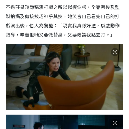
不過莊易羚謙稱演打戲之所以似模似樣，全靠幕後及監
製拍攝及剪接技巧神乎其技，她笑言自己看完自己的打
戲演出後，也大為驚艷：「現實我真係好渣，感激動作
指導，辛苦佢哋又要做替身，又要教識我點去打。」