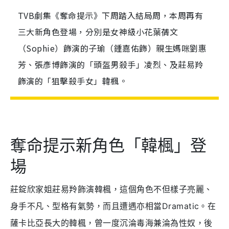
TVB劇集《奪命提示》下周踏入結局周，本周再有
三大新角色登場，分別是女神級小花葉蒨文
（Sophie）飾演的子瑜（鍾嘉佑飾）親生媽咪劉惠
芳、張彥博飾演的「頭盔男殺手」凌烈、及莊易羚
飾演的「狙擊殺手女」韓楓。
奪命提示新角色「韓楓」登
場
莊錠欣家姐莊易羚飾演韓楓，這個角色不但樣子亮麗、
身手不凡、型格有氣勢，而且遭遇亦相當Dramatic。在
薩卡比亞長大的韓楓，曾一度沉淪毒海兼淪為性奴，後