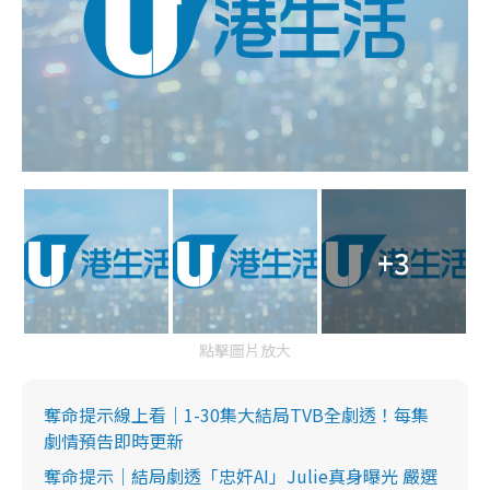
+3
點擊圖片放大
奪命提示線上看｜1-30集大結局TVB全劇透！每集
劇情預告即時更新
奪命提示｜結局劇透「忠奸AI」Julie真身曝光 嚴選