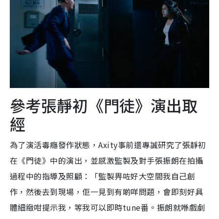
參考張靜初《門徒》演出取
經
為了演活毒癮發作狀態，Axity事前還專誠研究了張靜初
在《門徒》中的演出，並感激監製及對手張振朗在拍攝
過程中的指導及照顧：「監製畀咗好大空間我自己創
作，然後去到現場，佢一見到有啲咩問題，會即刻好具
體細緻咁提示我，等我可以即時tune番。振朗就喺戲劇