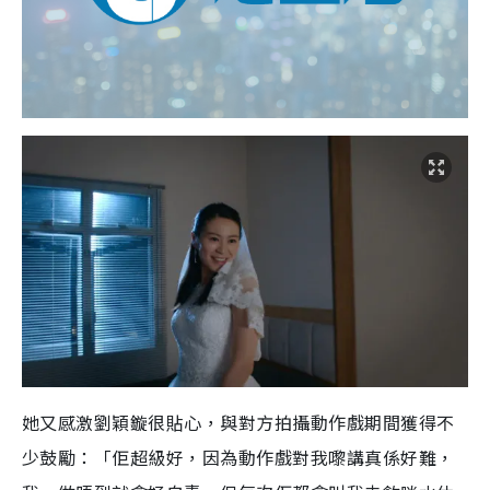
她又感激劉穎鏇很貼心，與對方拍攝動作戲期間獲得不
少鼓勵：「佢超級好，因為動作戲對我嚟講真係好難，