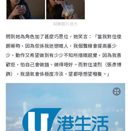
點擊圖片放大
問到她為角色加了甚麼巧思位，她笑言：「當我對住俊
朗哥時，因為佢係我迷戀嘅人，我個聲線會提高番少
少，動作又希望做到有少少不知所措嘅感覺，因為我喜
歡佢，怕自己會做錯、做得唔好。而對住凌烈（張彥博
飾），我語氣會係極度冷淡，望都唔想望嗰隻。」