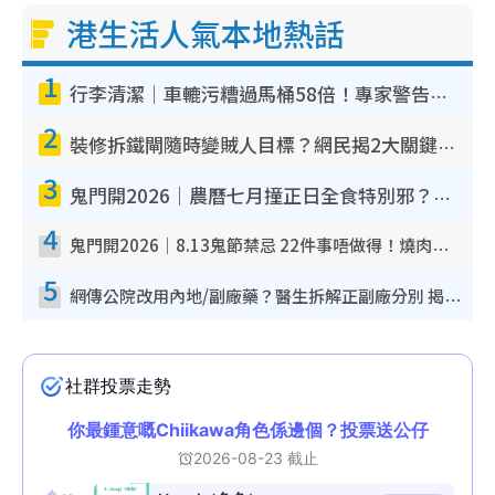
港生活人氣本地熱話
1
行李清潔｜車轆污糟過馬桶58倍！專家警告忌用酒精抹 教1招免污手除菌
2
裝修拆鐵閘隨時變賊人目標？網民揭2大關鍵用途：裝新式等於白裝？附新舊鐵閘分別
3
鬼門開2026｜農曆七月撞正日全食特別邪？專家警告切忌做一事！揭4大禁忌+2招保平安
4
鬼門開2026｜8.13鬼節禁忌 22件事唔做得！燒肉、刺身要少食？半夜勿吹口哨/打呢個電話
5
網傳公院改用內地/副廠藥？醫生拆解正副廠分別 揭4類人換藥隨時出事