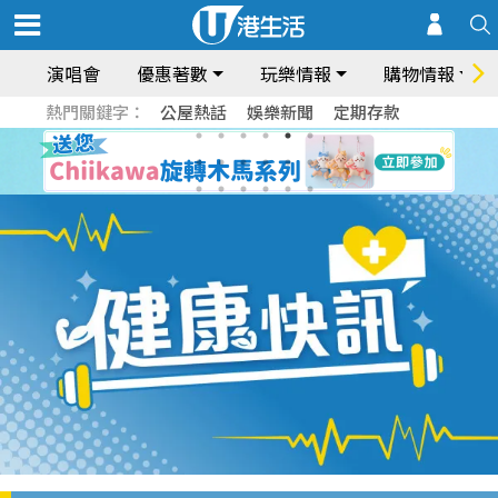
演唱會
優惠著數
玩樂情報
購物情報
熱門關鍵字：
公屋熱話
娛樂新聞
定期存款