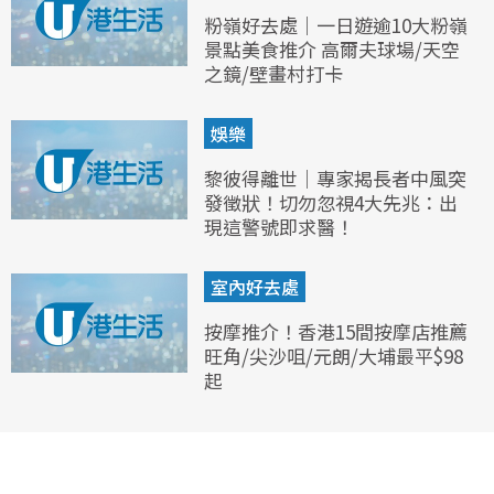
粉嶺好去處｜一日遊逾10大粉嶺
景點美食推介 高爾夫球場/天空
之鏡/壁畫村打卡
娛樂
黎彼得離世｜專家揭長者中風突
發徵狀！切勿忽視4大先兆：出
現這警號即求醫！
室內好去處
按摩推介！香港15間按摩店推薦
旺角/尖沙咀/元朗/大埔最平$98
起