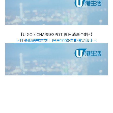
【U GO x CHARGESPOT 夏日消暑企劃⚡】
> 打卡即送充電券！限量1000張🔋送完即止 <