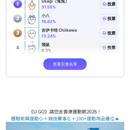
《U GO》請您去香港運動節2026！
體驗新興運動💦＋競技賽事💪＋100+運動用品攤位🔥