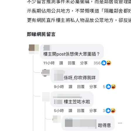
不少留言推測事件未必屬偷竊，而是鄰居或管理
示長期佔用公共地方，不禁慨嘆道「隔離鄰舍都
更有網民直斥樓主將私人物品放公眾地方，卻反
即睇網民留言