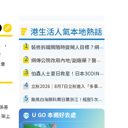
港生活人氣本地熱話
1
」，
裝修拆鐵閘隨時變賊人目標？網民揭2大關鍵用途：裝新式等於白裝？附新舊鐵閘分別
謂
2
網傳公院改用內地/副廠藥？醫生拆解正副廠分別 揭4類人換藥隨時出事
機會
3
怕蟲人士夏日救星！日本3COINS爆紅驅蟲神器$45起 1招「全程免觸碰」輕鬆搞定小強
4
立秋2026｜8月7日立秋進入「多事之秋」 3件事唔做得！專家教6招開運 清枱頭／銀包納氣接好運
5
颱風白海豚料周日襲浙江！經歷5次「眼牆置換」極罕見 成登陸內地最長途颱風
係差
U GO 本週好去處
，架上