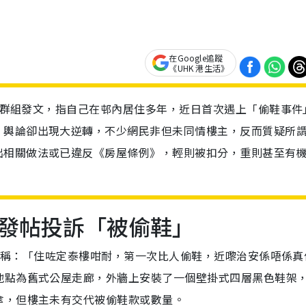
在Google追蹤
《UHK 港生活》
ok群組發文，指自己在邨內居住多年，近日首次遇上「偷鞋事件
，輿論卻出現大逆轉，不少網民非但未同情樓主，反而質疑所
出相關做法或已違反《房屋條例》，輕則被扣分，重則甚至有
發帖投訴「被偷鞋」
文
稱：「住咗定泰樓咁耐，第一次比人偷鞋，近嚟治安係唔係真
地點為舊式公屋走廊，外牆上安裝了一個壁掛式四層黑色鞋架
傘，但樓主未有交代被偷鞋款或數量。