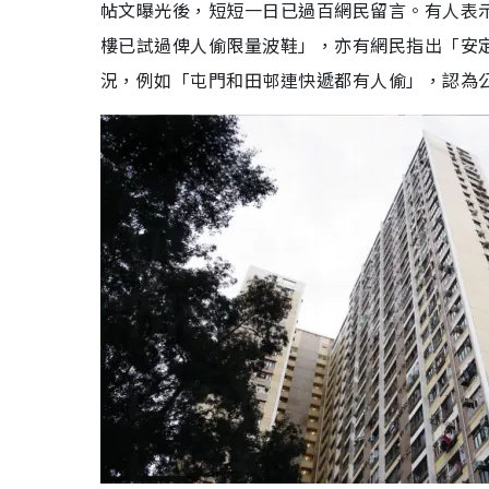
帖文曝光後，短短一日已過百網民留言。有人表
樓已試過俾人偷限量波鞋」，亦有網民指出「安
況，例如「屯門和田邨連快遞都有人偷」，認為