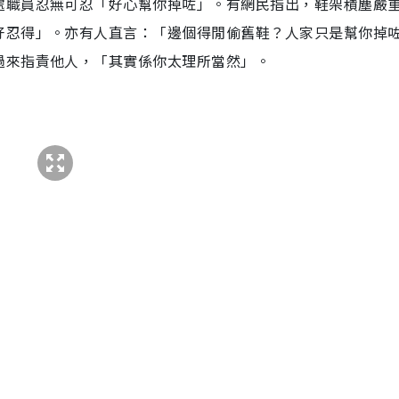
處職員忍無可忍「好心幫你掉咗」。有網民指出，鞋架積塵嚴
好忍得」。亦有人直言：「邊個得閒偷舊鞋？人家只是幫你掉
過來指責他人，「其實係你太理所當然」。