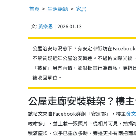
首頁
生活話題
家居
文:
黃樂恩
2026.01.13
公屋治安每況愈下？有安定邨街坊在Facebo
不禁質疑近年公屋治安轉差。不過帖文曝光後
「被偷」另有內情，並狠批其行為自私，更指
被收回單位。
公屋走廊安裝鞋架？樓主
該帖文來自Facebook群組「安定邨」，樓主
發
咗咁多」，並上載一張照片。從相片可見，拍攝
積滿塵埃，似乎已擺放多時，旁邊更掛有兩把雨