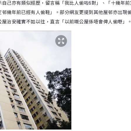
示自己亦有類似經歷，留言稱「我比人偷咗6對」、「十幾年前
定邨幾年前已經有人偷鞋」。部分網友更提到其他屋邨亦出現
公屋治安確實不如以往，直言「以前嘅公屋係唔會俾人偷嘢」