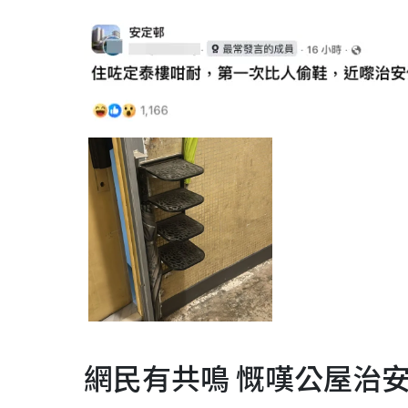
網民有共鳴 慨嘆公屋治