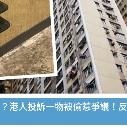
事？港人投訴一物被偷惹爭議！