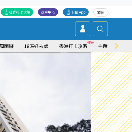
社群打卡攻略
商戶中心
下載 App
繁
简
周圍遊
18區好去處
香港打卡攻略
主題特集