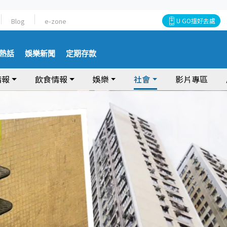
Blog
e-zone
U GO搵好去處
熱話
娛樂新聞
定期存款
情報
飲食情報
娛樂
社會
影片專區