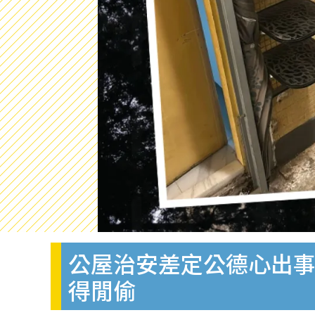
公屋治安差定公德心出
得閒偷