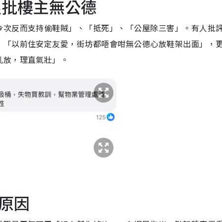
狠批樓主無公德
今次反而支持偷鞋賊」、「抵死」、「公屋除三害」。有人批
，「以前住安定友愛，街坊都唔會咁無公德心放鞋架出面」，
亂放，理直氣壯」。
原因