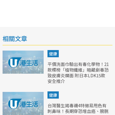
相關文章
健康
平價洗面巾驗出有毒化學物！21
款標榜「植物纖維」暗藏劇毒恐
致皮膚炎爛面 附日本LDK15款
安全推介
健康
台灣醫生揭毒襪4特徵易甩色有
刺鼻味！長期穿恐增血癌、膀胱