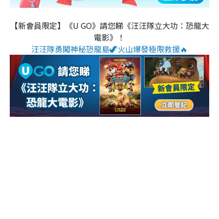
【新會員限定】《U GO》請您睇《汪汪隊立大功：恐龍大
電影》！
汪汪隊勇闖神秘恐龍島🦖火山爆發極限救援🔥