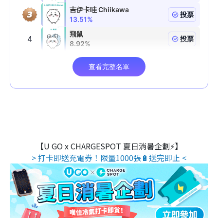
【U GO x CHARGESPOT 夏日消暑企劃⚡】
> 打卡即送充電券！限量1000張🔋送完即止 <