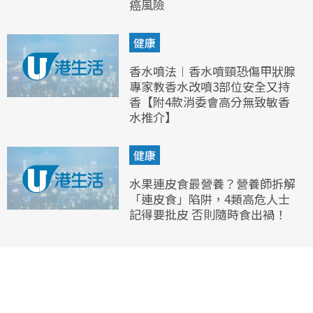
癌風險
健康
香水噴法︱香水噴頸恐傷甲狀腺
專家教香水改噴3部位安全又持
香【附4款消委會高分無致敏香
水推介】
健康
水果連皮食最營養？營養師拆解
「連皮食」陷阱，4類高危人士
記得要批皮 否則隨時食出禍！