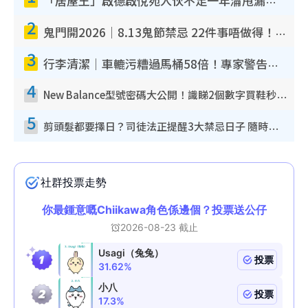
「居屋王」啟德啟悅苑入伙不足一年淪甩漏之王！插頭噴火花致大停電 多戶業主全屋家電報銷
2
鬼門開2026｜8.13鬼節禁忌 22件事唔做得！燒肉、刺身要少食？半夜勿吹口哨/打呢個電話
3
行李清潔｜車轆污糟過馬桶58倍！專家警告忌用酒精抹 教1招免污手除菌
4
New Balance型號密碼大公開！識睇2個數字買鞋秒知功能免中伏 附5大熱門鞋款
5
剪頭髮都要擇日？司徒法正提醒3大禁忌日子 隨時剪走財運！呢日剪髮恐「剪壽命」？