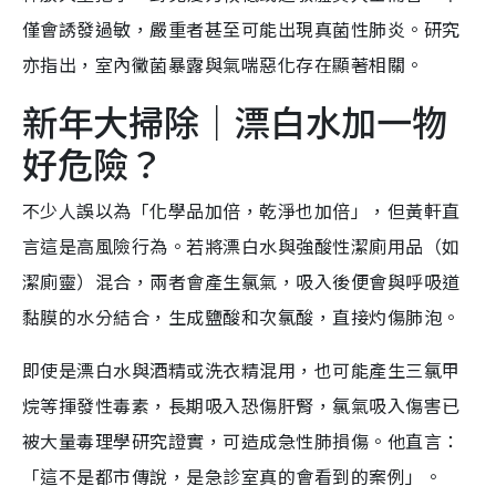
僅會誘發過敏，嚴重者甚至可能出現真菌性肺炎。研究
亦指出，室內黴菌暴露與氣喘惡化存在顯著相關。
新年大掃除｜漂白水加一物
好危險？
不少人誤以為「化學品加倍，乾淨也加倍」，但黃軒直
言這是高風險行為。若將漂白水與強酸性潔廁用品（如
潔廁靈）混合，兩者會產生氯氣，吸入後便會與呼吸道
黏膜的水分結合，生成鹽酸和次氯酸，直接灼傷肺泡。
即使是漂白水與酒精或洗衣精混用，也可能產生三氯甲
烷等揮發性毒素，長期吸入恐傷肝腎，氯氣吸入傷害已
被大量毒理學研究證實，可造成急性肺損傷。他直言：
「這不是都市傳說，是急診室真的會看到的案例」。