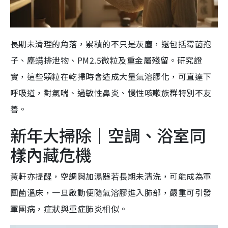
長期未清理的角落，累積的不只是灰塵，還包括霉菌孢
子、塵螨排泄物、PM2.5微粒及重金屬殘留。研究證
實，這些顆粒在乾掃時會造成大量氣溶膠化，可直達下
呼吸道，對氣喘、過敏性鼻炎、慢性咳嗽族群特別不友
善。
新年大掃除｜空調、浴室同
樣內藏危機
黃軒亦提醒，空調與加濕器若長期未清洗，可能成為軍
團菌溫床，一旦啟動便隨氣溶膠進入肺部，嚴重可引發
軍團病，症狀與重症肺炎相似。