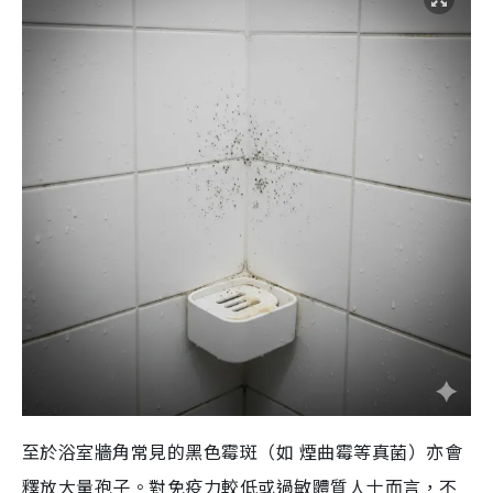
至於浴室牆角常見的黑色霉斑（如 煙曲霉等真菌）亦會
釋放大量孢子。對免疫力較低或過敏體質人士而言，不