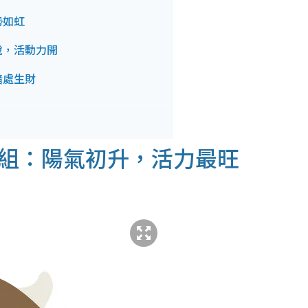
勢如虹
銳，活動力開
暗處生財
組：陽氣初升，活力最旺