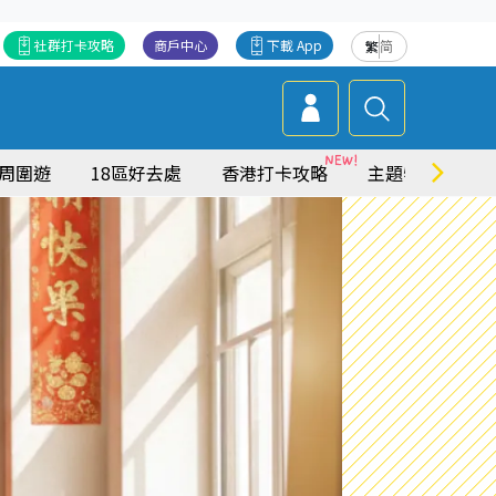
社群打卡攻略
商戶中心
下載 App
繁
简
周圍遊
18區好去處
香港打卡攻略
主題特集