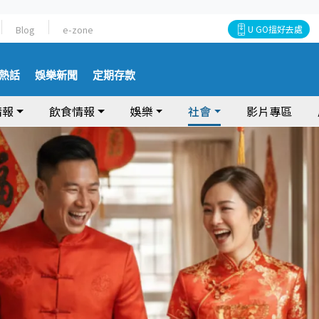
Blog
e-zone
U GO搵好去處
熱話
娛樂新聞
定期存款
情報
飲食情報
娛樂
社會
影片專區