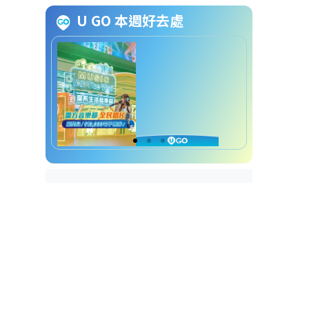
夜越美麗，暗處生財
U GO 本週好去處