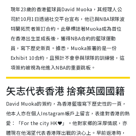
現年23歲的香港籃球員David Muoka，其經理人公
司於10月1日透過社交平台宣布，他已與NBA球隊波
特蘭拓荒者簽訂合約。此舉標誌著Muoka成為首位
在香港出生並成長後，獲得NBA合約的籃球運動
員，寫下歷史新頁。據悉，Muoka簽署的是一份
Exhibit 10合約，且預計不會參與球隊的訓練營，這
項簽約被視為他進入NBA的重要跳板。
矢志代表香港 捨棄英國國籍
David Muoka的簽約，為香港籃壇寫下歷史性的一頁，
他本人亦在個人Instagram帳戶上留言，表達對香港的熱
愛：「For the city HK❤️」。他對家鄉的深厚情感，亦
體現在他渴望代表香港隊出戰的決心上。早前返港時，