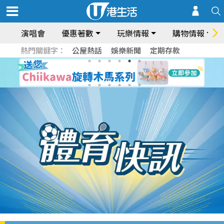
演唱會
優惠著數
玩樂情報
購物情報
熱門關鍵字：
公屋熱話
娛樂新聞
定期存款