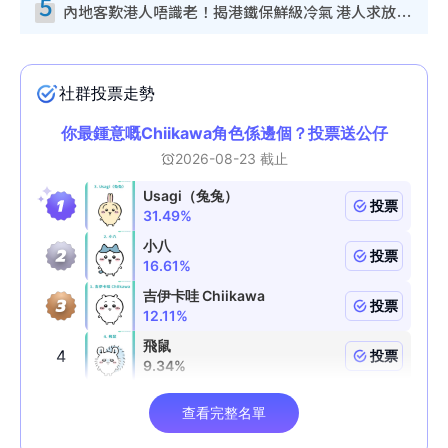
5
內地客歎港人唔識老！揭港鐵保鮮級冷氣 港人求放過：咪投訴