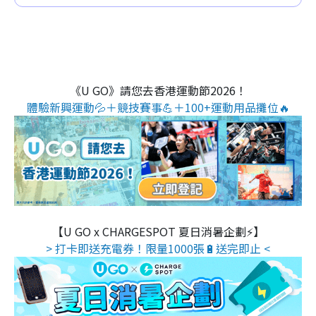
《U GO》請您去香港運動節2026！
體驗新興運動💦＋競技賽事💪＋100+運動用品攤位🔥
【U GO x CHARGESPOT 夏日消暑企劃⚡】
> 打卡即送充電券！限量1000張🔋送完即止 <