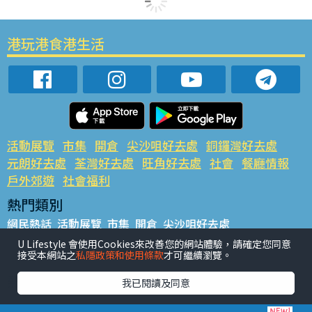
港玩港食港生活
活動展覽
市集
開倉
尖沙咀好去處
銅鑼灣好去處
元朗好去處
荃灣好去處
旺角好去處
社會
餐廳情報
戶外郊遊
社會福利
熱門類別
網民熱話
活動展覽
市集
開倉
尖沙咀好去處
銅鑼灣好去處
元朗好去處
荃灣好去處
旺角好去處
社會
U Lifestyle 會使用Cookies來改善您的網站體驗，請確定您同意
接受本網站之
私隱政策和使用條款
才可繼續瀏覽。
餐廳情報
戶外郊遊
熱門標籤
我已閱讀及同意
#UGO搵好去處
#人氣活動推介
#美食社群熱話