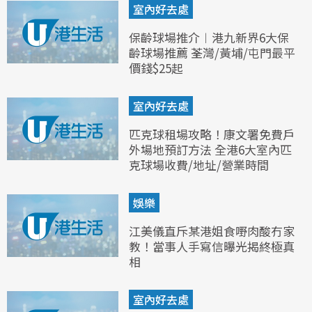
室內好去處
保齡球場推介︱港九新界6大保
齡球場推薦 荃灣/黃埔/屯門最平
價錢$25起
室內好去處
匹克球租場攻略！康文署免費戶
外場地預訂方法 全港6大室內匹
克球場收費/地址/營業時間
娛樂
江美儀直斥某港姐食嘢肉酸冇家
教！當事人手寫信曝光揭終極真
相
室內好去處