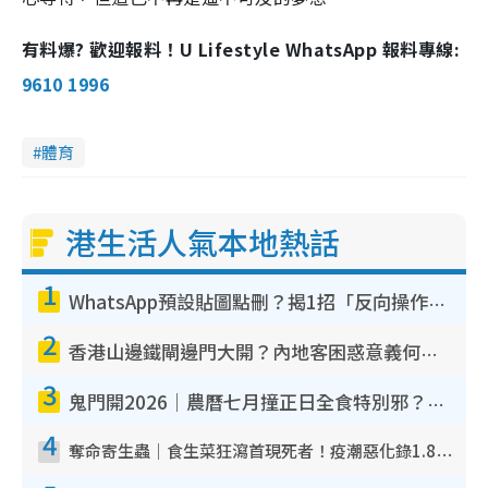
有料爆? 歡迎報料！U Lifestyle WhatsApp 報料專線:
9610 1996
體育
港生活人氣本地熱話
1
WhatsApp預設貼圖點刪？揭1招「反向操作」還原簡潔介面 附3步實測教學
2
香港山邊鐵閘邊門大開？內地客困惑意義何在！網民神回覆：呢種叫法理性防禦
3
鬼門開2026｜農曆七月撞正日全食特別邪？專家警告切忌做一事！揭4大禁忌+2招保平安
4
奪命寄生蟲｜食生菜狂瀉首現死者！疫潮惡化錄1.8萬宗病例 揭洗菜3大謬誤