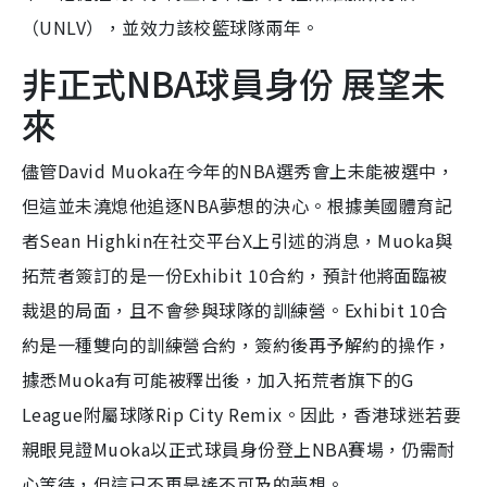
（UNLV），並效力該校籃球隊兩年。
非正式NBA球員身份 展望未
來
儘管David Muoka在今年的NBA選秀會上未能被選中，
但這並未澆熄他追逐NBA夢想的決心。根據美國體育記
者Sean Highkin在社交平台X上引述的消息，Muoka與
拓荒者簽訂的是一份Exhibit 10合約，預計他將面臨被
裁退的局面，且不會參與球隊的訓練營。Exhibit 10合
約是一種雙向的訓練營合約，簽約後再予解約的操作，
據悉Muoka有可能被釋出後，加入拓荒者旗下的G
League附屬球隊Rip City Remix。因此，香港球迷若要
親眼見證Muoka以正式球員身份登上NBA賽場，仍需耐
心等待，但這已不再是遙不可及的夢想。