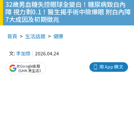
32歲男血糖失控眼球全變白！糖尿病致白內
障 視力剩0.1！醫生揭手術中險爆眼 附白內障
7大成因及初期徵兆
首頁
生活話題
健康
文:
李加傑
2026.04.24
在Google追蹤
用 App 睇文
《UHK 港生活》