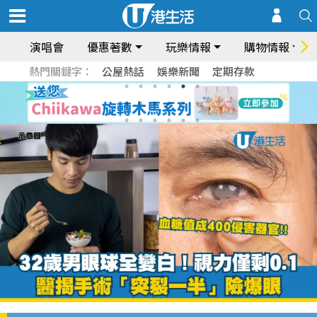
演唱會
優惠著數
玩樂情報
購物情報
熱門關鍵字：
公屋熱話
娛樂新聞
定期存款