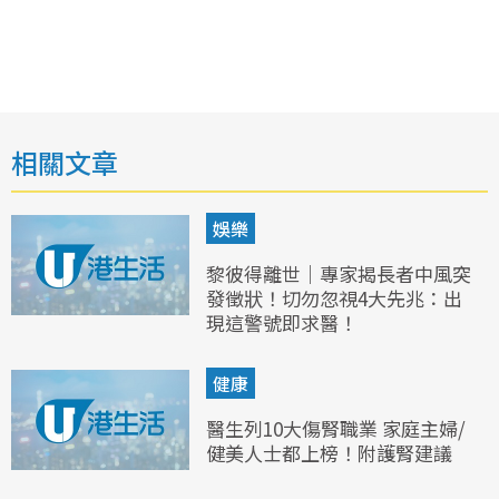
相關文章
娛樂
黎彼得離世｜專家揭長者中風突
發徵狀！切勿忽視4大先兆：出
現這警號即求醫！
健康
醫生列10大傷腎職業 家庭主婦/
健美人士都上榜！附護腎建議