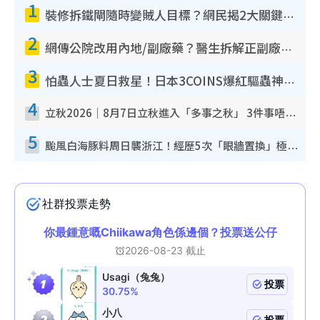
1
裝修拆鐵閘隨時變賊人目標？網民揭2大關鍵用途：裝新式等於白裝？附新舊鐵閘分別
2
網傳公院改用內地/副廠藥？醫生拆解正副廠分別 揭4類人換藥隨時出事
3
怕蟲人士夏日救星！日本3COINS爆紅驅蟲神器$45起 1招「全程免觸碰」輕鬆搞定小強
4
立秋2026｜8月7日立秋進入「多事之秋」 3件事唔做得！專家教6招開運 清枱頭／銀包納氣接好運
5
颱風白海豚料周日襲浙江！經歷5次「眼牆置換」極罕見 成登陸內地最長途颱風