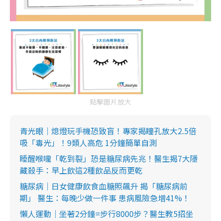
點擊圖片放大
青光眼｜熄燈玩手機恐致盲！專家揭瞳孔放大2.5倍
吸「毒光」！9類人高危 1分鐘簡單自測
睡醒喉嚨「乾到裂」恐是糖尿病先兆！醫生揭7大隱
藏殺手：早上飲這2種飲品反而更乾
糖尿病｜日女健康飲食血糖照飆升 揭「糖尿病前
期」 醫生：每晚少做一件事 患病風險急增41%！
懶人運動｜坐著2分鐘=步行8000步？醫生教5招坐