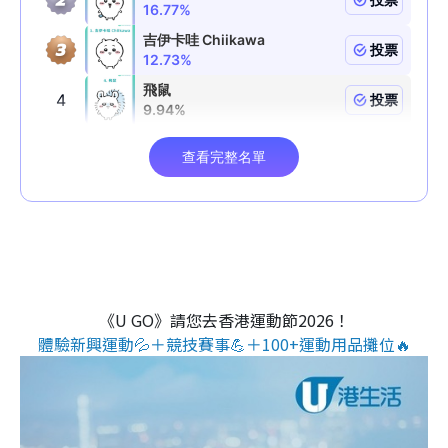
《U GO》請您去香港運動節2026！
體驗新興運動💦＋競技賽事💪＋100+運動用品攤位🔥