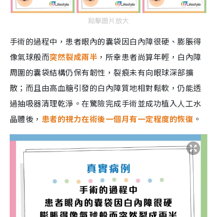
點擊圖片放大
手術的過程中，患者眼內的囊袋因白內障很硬、膨脹得
像氣球般而
突然裂成兩半
，所幸患者尚算年輕，白內障
周圍的囊袋結構仍保有韌性，裂痕未有向眼球深部擴
散；而且由高血糖引發的白內障質地相對鬆軟，仍能透
過抽吸器清理乾淨。在驚險完成手術並成功植入人工水
晶體後，
患者的視力在術後一個月有一定程度的恢復
。