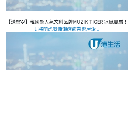
【送您🐯】韓國超人氣文創品牌MUZIK TIGER 冰感風扇！
↓將萌虎嘅慵懶療癒帶返屋企↓