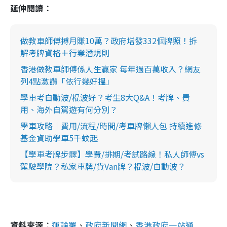
延伸閱讀︰
做教車師傅搏月賺10萬？政府增發332個牌照！拆
解考牌資格＋行業潛規則
香港做教車師傅係人生贏家 每年過百萬收入？網友
列4點激讚「依行幾好搵」
學車考自動波/棍波好？考生8大Q&A！考牌、費
用、海外自駕遊有何分別？
學車攻略｜費用/流程/時間/考車牌懶人包 持續進修
基金資助學車5千蚊起
【學車考牌步驟】學費/排期/考試路線！私人師傅vs
駕駛學院？私家車牌/貨Van牌？棍波/自動波？
資料來源︰
運輸署
、
政府新聞網
、
香港政府一站通