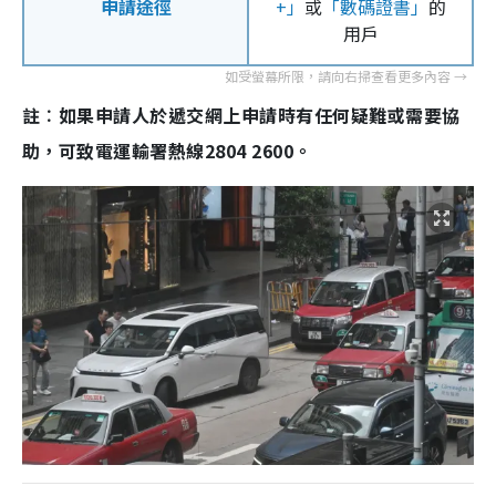
申請途徑
+」
或
「數碼證書」
的
用戶
註︰如果申請人於遞交網上申請時有任何疑難或需要協
助，可致電運輸署熱線2804 2600。