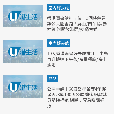
室內好去處
香港圖書館打卡位｜5個特色建
築公共圖書館！屏山/南丫島/赤
柱等 附開放時間/交通方式
室內好去處
10大香港海景好去處推介！半島
直升機連下午茶/海景餐廳/海上
酒吧
熱話
公屋申請｜60歲岳母苦等4年獲
派天水圍130呎公屋 嫌太細難轉
身堅持拒絕 網民︰套房嚟講好
抵