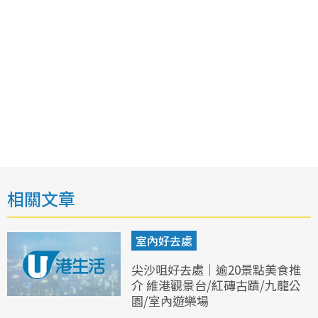
相關文章
室內好去處
尖沙咀好去處｜逾20景點美食推
介 維港觀景台/紅磚古蹟/九龍公
園/室內遊樂場