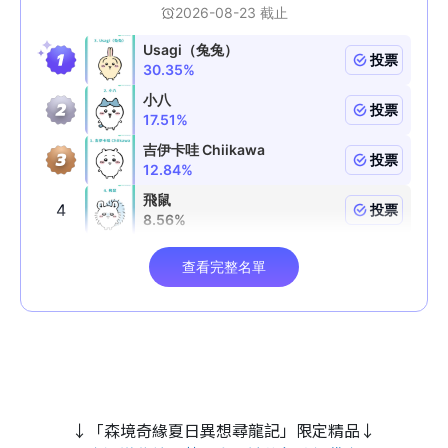
↓「森境奇緣夏日異想尋龍記」限定精品↓