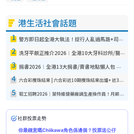
港生活社會話題
1
警方即日起全港大執法！捉行人亂過馬路+司機不專注駕駛！亂過馬路罰$2000
2
洗牙平靚正推介2026︱全港10大牙科診所/醫院懶人包 夜診至8點/鎮靜潔牙/醫療券適用
3
捐書2026︱全港13大捐書/賣書地點懶人包 二手課本最高$150＋舊書換免費咖啡/戲票
4
六合彩攪珠結果 | 六合彩近10期攪珠結果出爐+ 近30期最旺熱門中獎號碼
5
筍工招聘2026｜萊特維健藥廠請生產操作員！月薪高達$1.7萬 冷氣廠房/五天工作/保證雙糧