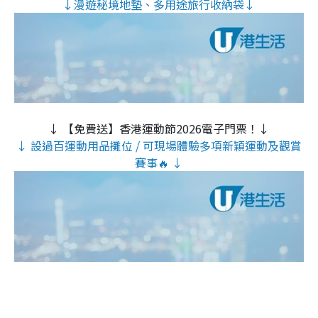
↓漫遊秘境地墊、多用途旅行收納袋↓
↓ 【免費送】香港運動節2026電子門票！↓
↓ 設過百運動用品攤位 / 可現場體驗多項新穎運動及觀賞
賽事🔥 ↓