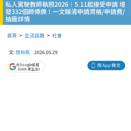
私人駕駛教師執照2026︱5.11起接受申請 增
發332個師傅牌！一文睇清申請資格/申請費/
抽籤詳情
首頁
生活話題
社會
文:
陸秋燕
2026.05.29
在Google追蹤
用 App 睇文
《UHK 港生活》