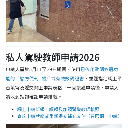
私人駕駛教師申請2026
申請人需於5月11至29日期間，使用
已啓用數碼簽署功
能的「智方便+」帳戶
或
有效數碼證書
，並經指定網上平
台填寫及遞交網上申請表格。一旦接獲申請後，申請人
將收到短訊確認申請編號。
網上申請新領、續領及加領駕駛教師執照
查詢申請狀態或重新提交補充文件（只限網上申請）