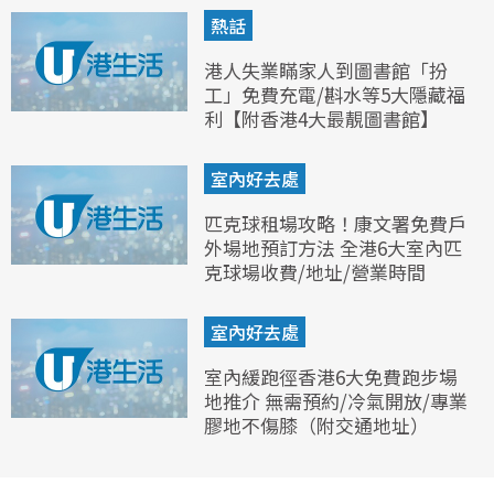
熱話
港人失業瞞家人到圖書館「扮
工」免費充電/斟水等5大隱藏福
利【附香港4大最靚圖書館】
室內好去處
匹克球租場攻略！康文署免費戶
外場地預訂方法 全港6大室內匹
克球場收費/地址/營業時間
室內好去處
室內緩跑徑香港6大免費跑步場
地推介 無需預約/冷氣開放/專業
膠地不傷膝（附交通地址）