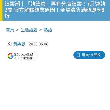
結業潮｜「執笠倉」再有分店結業！7月連執
2間 官方解釋結業原因！全場清貨滿額即享8
折
首頁
生活話題
熱話
文:
黃樂恩
2026.06.08
在Google追蹤
用 App 睇文
《UHK 港生活》