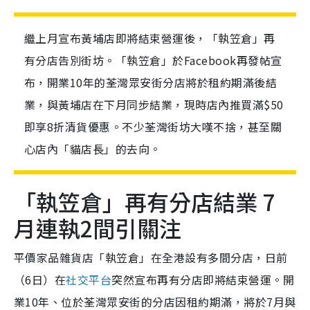
繼上月宣布黃埔店即將結束營運後，「執笠倉」再
有分店告別街坊。「執笠倉」於Facebook再發帖宣
布，開業10年的荃灣眾安街分店將於租約期滿後結
業，與黃埔店在下月同步結業，現時店內推買滿$50
即享8折清貨優惠。不少荃灣街坊大嘆不捨，甚至關
心店內「貓店長」的去向。
「執笠倉」再有分店結業 7
月連執2間引關注
平價家品雜貨店「執笠倉」在全港設有多間分店，日前
（6日）在
社交平台
突然宣布再有分店即將結束營運。開
業10年、位於荃灣眾安街的分店因租約期滿，將於7月與