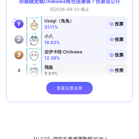
《U GO》請您去香港運動節2026！