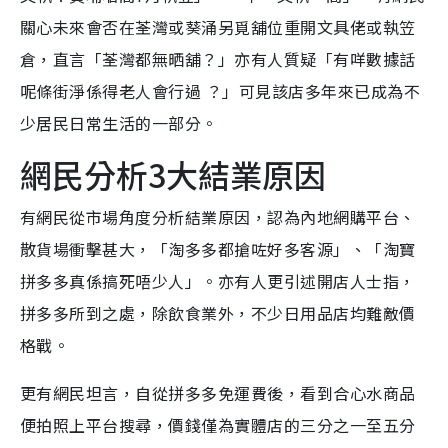
關心未來會否在荃灣或葵涌另覓舖位重開文具佬或執笠
倉，直言「荃灣都無晒舖？」亦有人質疑「有咩數據話
呢條街淨係得老人會行過 ？」可見該店多年來已成為不
少居民日常生活的一部分。
網民分析3大結業原因
有網民從市場角度分析結業原因，認為內地網購平台、
散貨場衝擊甚大，「淘多多都搶咗好多客源」、「淘寶
拼多多真係搞死唔少人」。亦有人更引述開店人士指，
拼多多所到之處，除飲食業外，不少日用品店均難敵價
格戰。
更有網民坦言，自從拼多多免運費後，看到合心水商品
便拍照上平台搜尋，價錢僅為實體店的三分之一至五分