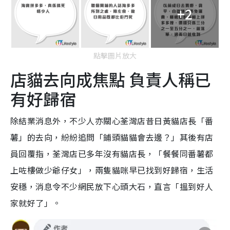
+2
點擊圖片放大
店貓去向成焦點 負責人稱已
有好歸宿
除結業消息外，不少人亦關心荃灣店昔日黃貓店長「番
薯」的去向，紛紛追問「鋪頭貓貓會去邊？」其後有店
員回覆指，荃灣店已多年沒有貓店長，「餐餐同番薯都
上咗樓做少爺仔女」，兩隻貓咪早已找到好歸宿，生活
安穩，消息令不少網民放下心頭大石，直言「搵到好人
家就好了」。