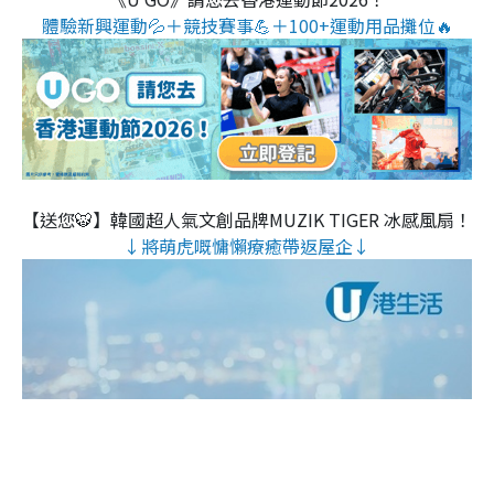
體驗新興運動💦＋競技賽事💪＋100+運動用品攤位🔥
【送您🐯】韓國超人氣文創品牌MUZIK TIGER 冰感風扇！
↓將萌虎嘅慵懶療癒帶返屋企↓