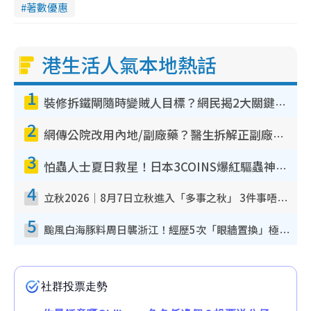
著數優惠
港生活人氣本地熱話
1
裝修拆鐵閘隨時變賊人目標？網民揭2大關鍵用途：裝新式等於白裝？附新舊鐵閘分別
2
網傳公院改用內地/副廠藥？醫生拆解正副廠分別 揭4類人換藥隨時出事
3
怕蟲人士夏日救星！日本3COINS爆紅驅蟲神器$45起 1招「全程免觸碰」輕鬆搞定小強
4
立秋2026｜8月7日立秋進入「多事之秋」 3件事唔做得！專家教6招開運 清枱頭／銀包納氣接好運
5
颱風白海豚料周日襲浙江！經歷5次「眼牆置換」極罕見 成登陸內地最長途颱風