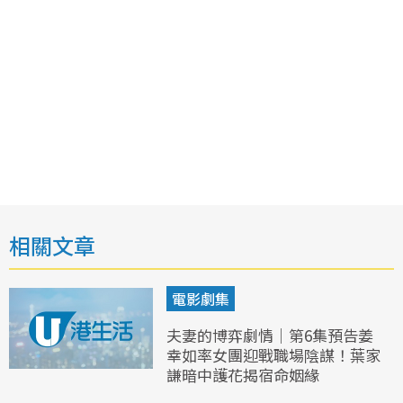
相關文章
電影劇集
夫妻的博弈劇情｜第6集預告姜
幸如率女團迎戰職場陰謀！葉家
謙暗中護花揭宿命姻緣