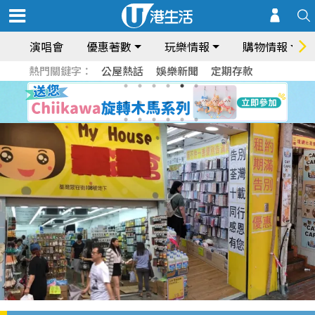
演唱會
優惠著數
玩樂情報
購物情報
熱門關鍵字：
公屋熱話
娛樂新聞
定期存款