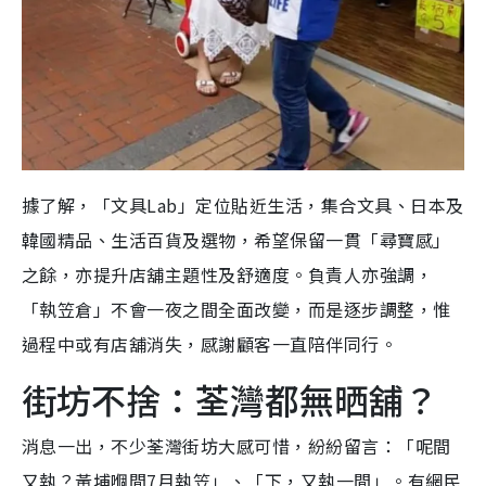
據了解，「文具Lab」定位貼近生活，集合文具、日本及
韓國精品、生活百貨及選物，希望保留一貫「尋寶感」
之餘，亦提升店舖主題性及舒適度。負責人亦強調，
「執笠倉」不會一夜之間全面改變，而是逐步調整，惟
過程中或有店舖消失，感謝顧客一直陪伴同行。
街坊不捨：荃灣都無晒舖？
消息一出，不少荃灣街坊大感可惜，紛紛留言：「呢間
又執？黃埔嗰間7月執笠」、「下，又執一間」。有網民