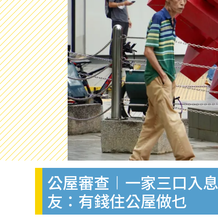
公屋審查︱一家三口入息
友：有錢住公屋做乜