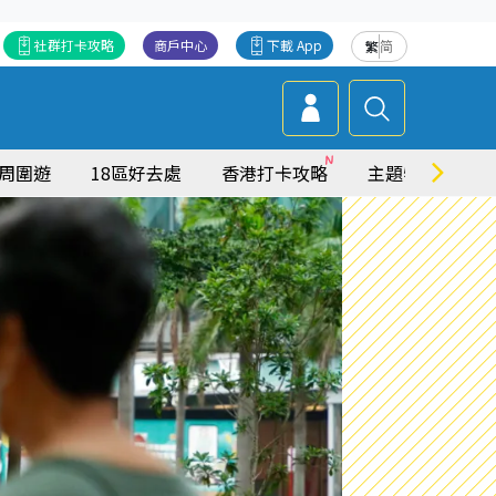
社群打卡攻略
商戶中心
下載 App
繁
简
周圍遊
18區好去處
香港打卡攻略
主題特集