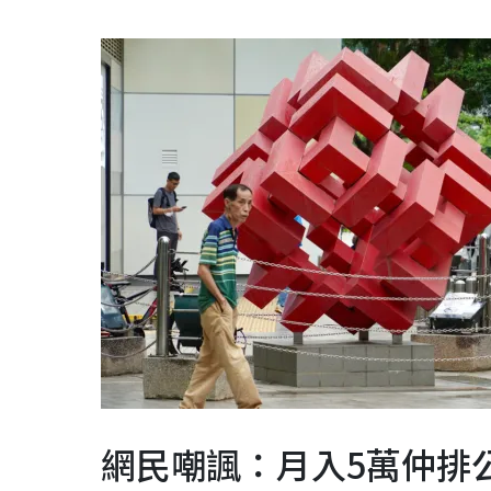
網民嘲諷：月入5萬仲排