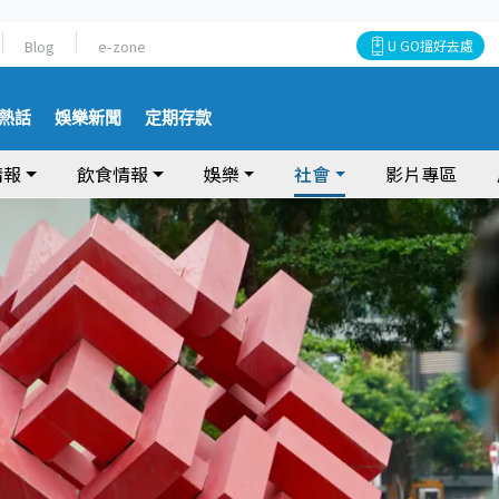
Blog
e-zone
U GO搵好去處
熱話
娛樂新聞
定期存款
情報
飲食情報
娛樂
社會
影片專區