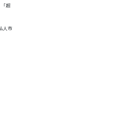
、「超
私人市