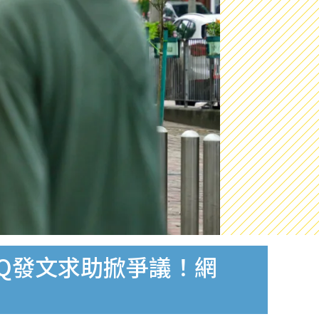
Q發文求助掀爭議！網