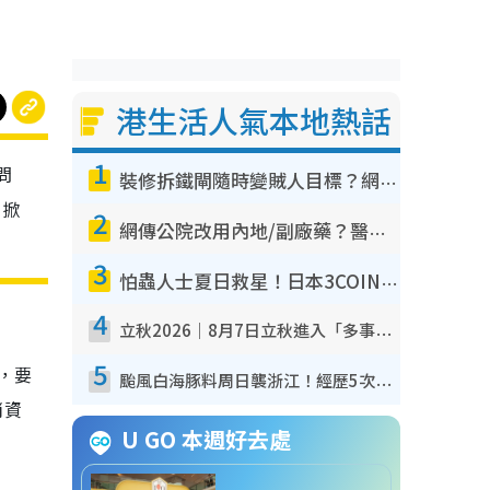
港生活人氣本地熱話
1
問
裝修拆鐵閘隨時變賊人目標？網民揭2大關鍵用途：裝新式等於白裝？附新舊鐵閘分別
，掀
2
網傳公院改用內地/副廠藥？醫生拆解正副廠分別 揭4類人換藥隨時出事
3
怕蟲人士夏日救星！日本3COINS爆紅驅蟲神器$45起 1招「全程免觸碰」輕鬆搞定小強
4
立秋2026｜8月7日立秋進入「多事之秋」 3件事唔做得！專家教6招開運 清枱頭／銀包納氣接好運
5
，要
颱風白海豚料周日襲浙江！經歷5次「眼牆置換」極罕見 成登陸內地最長途颱風
消資
U GO 本週好去處