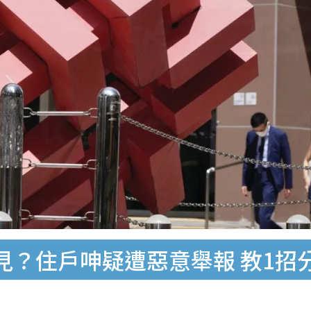
見？住戶呻疑遭惡意舉報 教1招