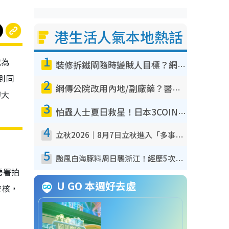
港生活人氣本地熱話
1
成為
裝修拆鐵閘隨時變賊人目標？網民揭2大關鍵用途：裝新式等於白裝？附新舊鐵閘分別
到同
2
網傳公院改用內地/副廠藥？醫生拆解正副廠分別 揭4類人換藥隨時出事
博大
3
怕蟲人士夏日救星！日本3COINS爆紅驅蟲神器$45起 1招「全程免觸碰」輕鬆搞定小強
4
立秋2026｜8月7日立秋進入「多事之秋」 3件事唔做得！專家教6招開運 清枱頭／銀包納氣接好運
5
颱風白海豚料周日襲浙江！經歷5次「眼牆置換」極罕見 成登陸內地最長途颱風
房署拍
U GO 本週好去處
查核，