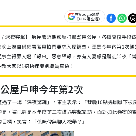
在Google追蹤
《UHK 港生活》
意舉報 / 深夜突擊】 房屋署近期嚴厲打擊濫用公屋，各種查核手段
指晚上遭自稱房署職員拍門要求入屋調查，更是今年內第2次遇
疑事主得罪人遭「報串」惡意舉報，亦有人憂慮是騙徒半夜「
並教大家以1招快速識別職員真偽！
！公屋戶呻今年第2次
遭遇了一場「深夜驚魂」。事主表示：「琴晚10點幾瞓瞓下被
的是，這已經是本年度第二次遭遇突擊家訪。面對如此頻密的
的目標，笑言：「係咪俾無聊人檢舉？」