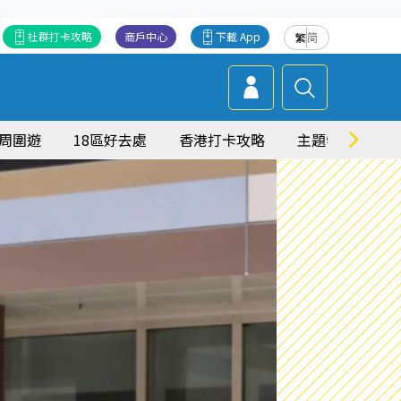
社群打卡攻略
商戶中心
下載 App
繁
简
周圍遊
18區好去處
香港打卡攻略
主題特集