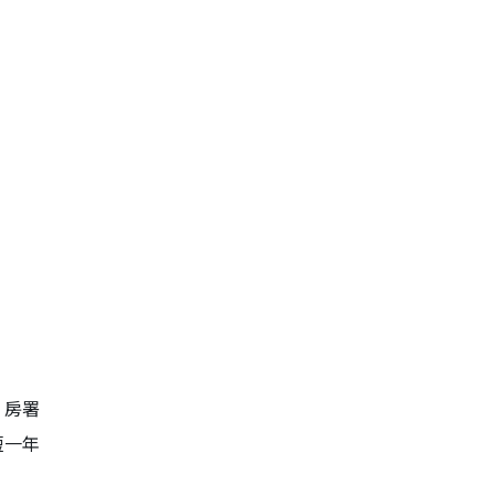
。房署
短一年