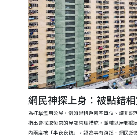
網民神探上身：被點錯相
為打撃濫用公屋，例如是租戶丟空單位、讓非認
指出會採取恆常的屋邨管理措施，並輔以屋邨職
內兩度被「半夜夜訪」，認為事有蹺蹊。網民紛