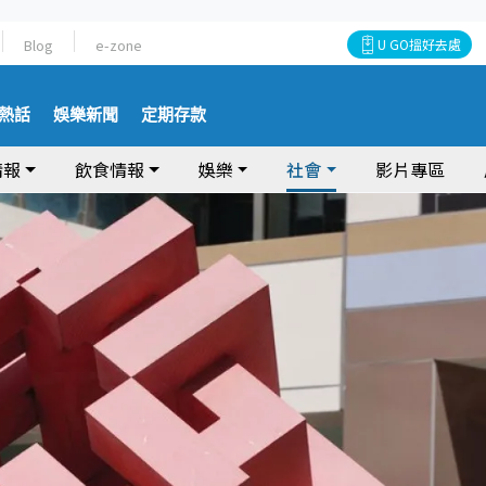
Blog
e-zone
U GO搵好去處
熱話
娛樂新聞
定期存款
情報
飲食情報
娛樂
社會
影片專區