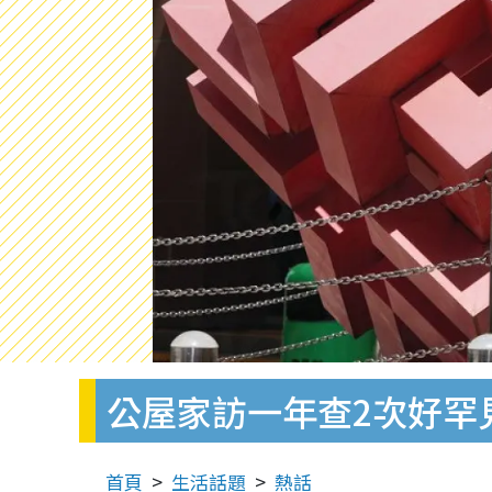
公屋家訪一年查2次好罕
首頁
生活話題
熱話