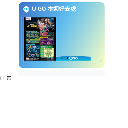
世界盃2026︱32強淘汰賽5大必
U GO 本週好去處
睇焦點戲碼
葡萄牙 VS 克羅地亞︰C朗
最後對決莫迪歷？
巴西 VS 日本︰森巴軍團復
仇戰？
阿根廷 VS 佛得角︰「黑
馬」門將圓夢決戰美斯！
德國 VS 巴拉圭︰日耳曼軍
團相隔12年再晉級！
英格蘭 VS 剛果民主共和國
單，其
︰三獅軍團迎戰非洲神奇球
隊！