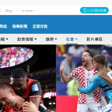
Blog
e-zone
U GO搵好去處
熱話
娛樂新聞
定期存款
情報
飲食情報
娛樂
社會
影片專區