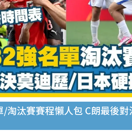
名單/淘汰賽賽程懶人包 C朗最後