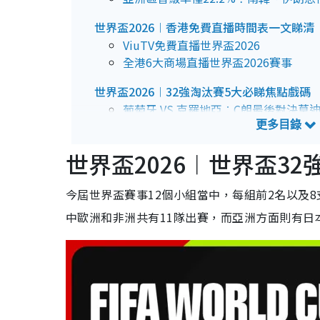
世界盃2026︱香港免費直播時間表一文睇清
ViuTV免費直播世界盃2026
全港6大商場直播世界盃2026賽事
世界盃2026︱32強淘汰賽5大必睇焦點戲碼
葡萄牙 VS 克羅地亞︰C朗最後對決莫
巴西 VS 日本︰森巴軍團復仇戰？
阿根廷 VS 佛得角︰「黑馬」門將圓夢
世界盃2026︱世界盃32
德國 VS 巴拉圭︰日耳曼軍團相隔12
英格蘭 VS 剛果民主共和國︰三獅軍
今屆世界盃賽事12個小組當中，每組前2名以及8
中歐洲和非洲共有11隊出賽，而亞洲方面則有日