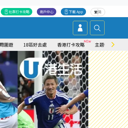
社群打卡攻略
商戶中心
下載 App
繁
简
周圍遊
18區好去處
香港打卡攻略
主題特集