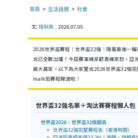
首頁
生活話題
社會
文:
陸秋燕
2026.07.05
2026世界盃賽程︱世界盃32強︱隨着最後一
合已全數出爐！今屆賽事幾家歡喜幾家愁，亞
最大贏家。以下為大家整合2026世界盃32
mark低賽程睇波啦！
世界盃32強名單＋淘汰賽賽程懶人包
世界盃2026︱世界盃32強圖表
世界盃32強完整賽程表（香港時間）
亞洲區晉級率僅22.2%！南韓、伊朗悲