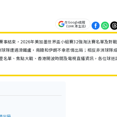
在Google追蹤
《UHK 港生活》
輪賽事結束，2026年美加墨世界盃小組賽32強淘汰賽名單及對
洲球隊遭遇滑鐵盧，南韓和伊朗不幸悲情出局；相反非洲球隊
強完整名單、焦點大戰、香港開波時間及電視直播資訊，各位球迷
情出局