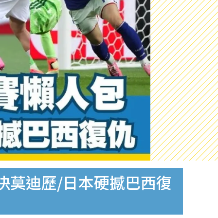
對決莫迪歷/日本硬撼巴西復