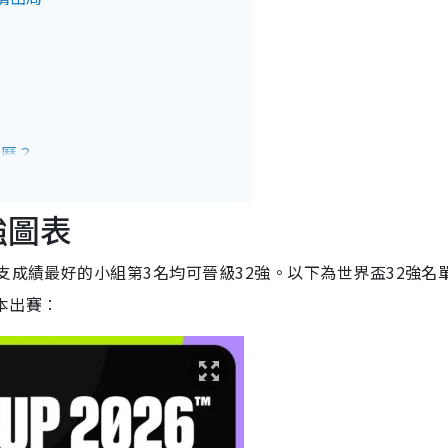
迪歷？
決戰美斯！
強圖表
年再晉級！
團迎戰非洲神奇球隊！
支成績最好的小組第3名均可晉級32強。以下為世界盃32強名
本出賽︰