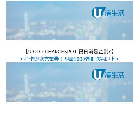
【U GO x CHARGESPOT 夏日消暑企劃⚡】
> 打卡即送充電券！限量1000張🔋送完即止 <