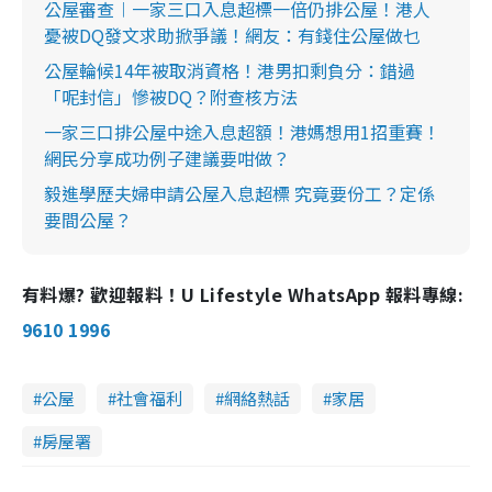
公屋審查︱一家三口入息超標一倍仍排公屋！港人
憂被DQ發文求助掀爭議！網友：有錢住公屋做乜
公屋輪候14年被取消資格！港男扣剩負分：錯過
「呢封信」慘被DQ？附查核方法
一家三口排公屋中途入息超額！港媽想用1招重賽！
網民分享成功例子建議要咁做？
毅進學歷夫婦申請公屋入息超標 究竟要份工？定係
要間公屋？
有料爆? 歡迎報料！U Lifestyle WhatsApp 報料專線:
9610 1996
公屋
社會福利
網絡熱話
家居
房屋署