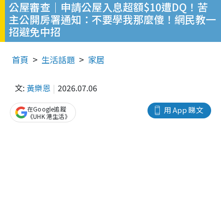
公屋審查｜申請公屋入息超額$10遭DQ！苦
主公開房署通知：不要學我那麼傻！網民教一
招避免中招
首頁
生活話題
家居
文:
黃樂恩
2026.07.06
在Google追蹤
用 App 睇文
《UHK 港生活》