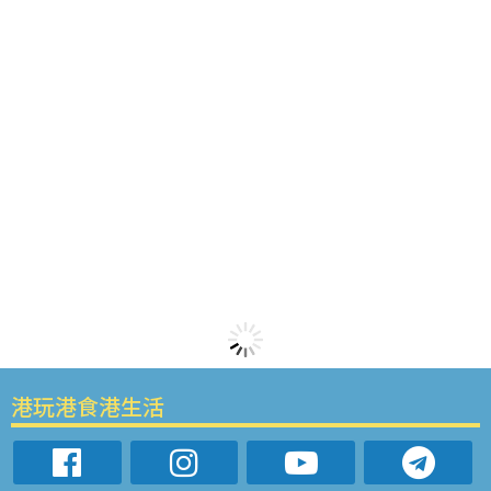
港玩港食港生活