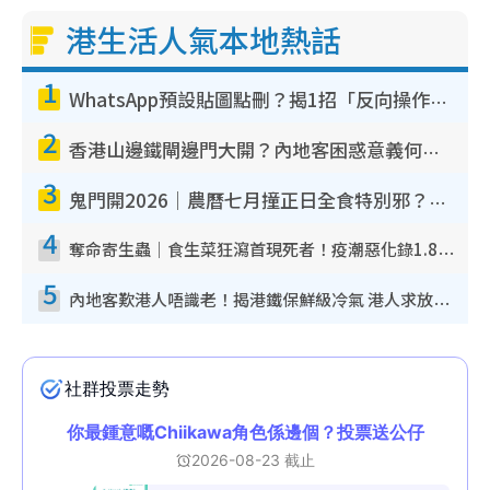
港生活人氣本地熱話
1
WhatsApp預設貼圖點刪？揭1招「反向操作」還原簡潔介面 附3步實測教學
2
香港山邊鐵閘邊門大開？內地客困惑意義何在！網民神回覆：呢種叫法理性防禦
3
鬼門開2026｜農曆七月撞正日全食特別邪？專家警告切忌做一事！揭4大禁忌+2招保平安
4
奪命寄生蟲｜食生菜狂瀉首現死者！疫潮惡化錄1.8萬宗病例 揭洗菜3大謬誤
5
內地客歎港人唔識老！揭港鐵保鮮級冷氣 港人求放過：咪投訴