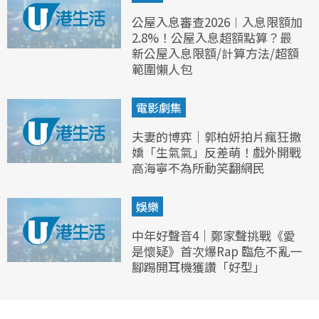
公屋入息審查2026︱入息限額加
2.8%！公屋入息超額點算？最
新公屋入息限額/計算方法/超額
範圍懶人包
電影劇集
夫妻的博弈｜郭柏妍拍片瘋狂撒
嬌「生氣氣」反差萌！戲外開戰
高海寧不為所動笑翻網民
娛樂
中年好聲音4｜鄭家聲挑戰《愛
是懷疑》首次爆Rap 臨危不亂一
腳踢開耳機獲讚「好型」