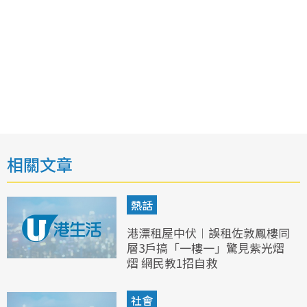
相關文章
熱話
港漂租屋中伏︱誤租佐敦鳳樓同
層3戶搞「一樓一」驚見紫光熠
熠 網民教1招自救
社會