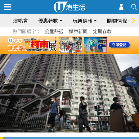
演唱會
優惠著數
玩樂情報
購物情報
熱門關鍵字：
公屋熱話
娛樂新聞
定期存款