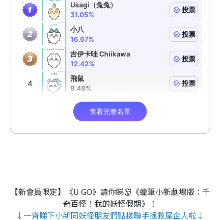
【新會員限定】《U GO》請你睇👹《蠟筆小新劇場版：千
奇百怪！我的妖怪假期》！
↓一齊睇下小新同妖怪朋友們點樣聯手拯救屋企人啦↓