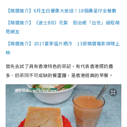
【精選推介】6月生日優惠大放送！18個壽星仔女著數
【精選推介】《波士BB》花絮 勁治癒「出世」過程萌
死網友
【精選推介】2017夏季猛片晒冷 13部精選電影排隊上
映
首先去試了具有香港特色的茶記，有代表香港既奶醬
多、奶茶同不可或缺的餐蛋麵，是香港經典的早餐。