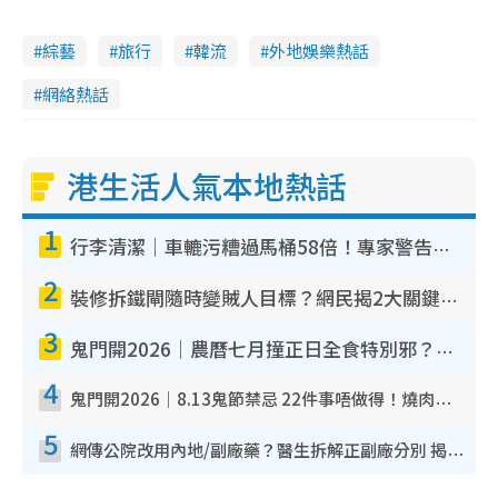
綜藝
旅行
韓流
外地娛樂熱話
網絡熱話
港生活人氣本地熱話
1
行李清潔｜車轆污糟過馬桶58倍！專家警告忌用酒精抹 教1招免污手除菌
2
裝修拆鐵閘隨時變賊人目標？網民揭2大關鍵用途：裝新式等於白裝？附新舊鐵閘分別
3
鬼門開2026｜農曆七月撞正日全食特別邪？專家警告切忌做一事！揭4大禁忌+2招保平安
4
鬼門開2026｜8.13鬼節禁忌 22件事唔做得！燒肉、刺身要少食？半夜勿吹口哨/打呢個電話
5
網傳公院改用內地/副廠藥？醫生拆解正副廠分別 揭4類人換藥隨時出事