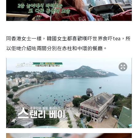
同香港女士一樣，韓國女生都喜歡嘆吓世界食吓tea，所
以佢哋介紹咗兩間分別在赤柱和中環的餐廳。