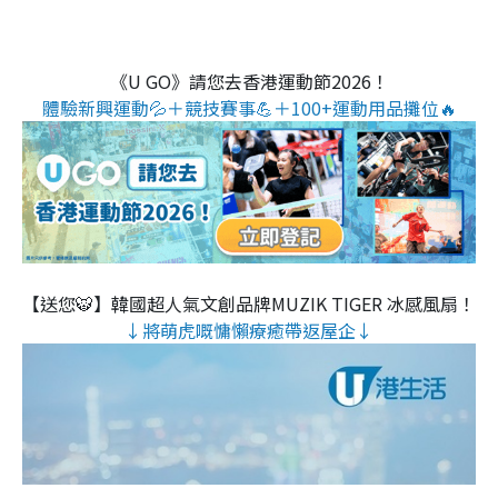
《U GO》請您去香港運動節2026！
體驗新興運動💦＋競技賽事💪＋100+運動用品攤位🔥
【送您🐯】韓國超人氣文創品牌MUZIK TIGER 冰感風扇！
↓將萌虎嘅慵懶療癒帶返屋企↓