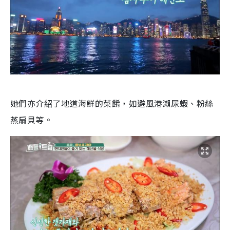
她們亦介紹了地道海鮮的菜餚，如避風港瀨尿蝦、粉絲
蒸扇貝等。