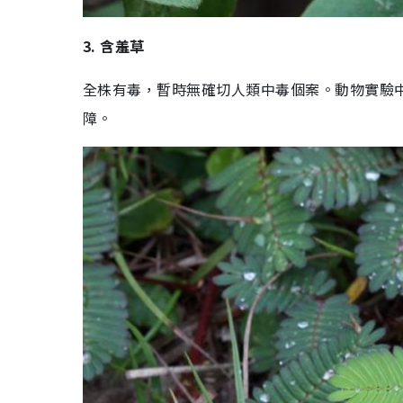
3.
含羞草
全株
有毒，暫時無確切人類中毒個案。動物實驗中，
障
。