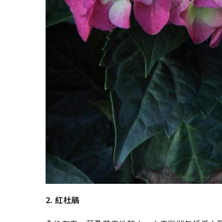
2.
紅杜鵑