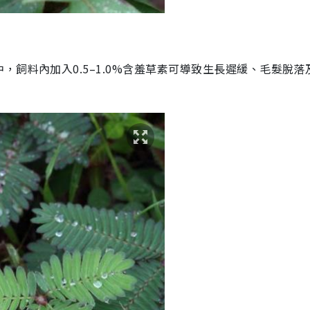
飼料內加入0.5–1.0%含羞草素可導致
生長遲緩
、毛髮脫落