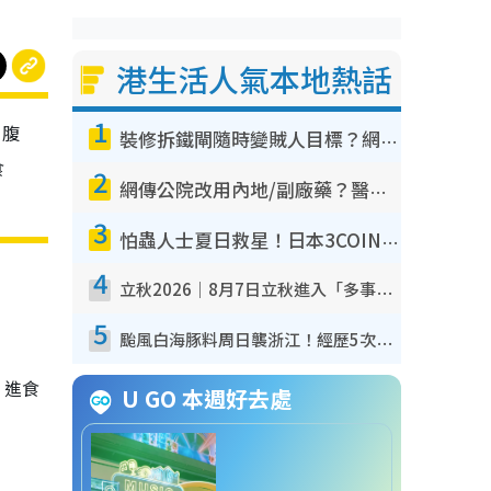
港生活人氣本地熱話
1
、腹
裝修拆鐵閘隨時變賊人目標？網民揭2大關鍵用途：裝新式等於白裝？附新舊鐵閘分別
食
2
網傳公院改用內地/副廠藥？醫生拆解正副廠分別 揭4類人換藥隨時出事
3
怕蟲人士夏日救星！日本3COINS爆紅驅蟲神器$45起 1招「全程免觸碰」輕鬆搞定小強
4
立秋2026｜8月7日立秋進入「多事之秋」 3件事唔做得！專家教6招開運 清枱頭／銀包納氣接好運
5
颱風白海豚料周日襲浙江！經歷5次「眼牆置換」極罕見 成登陸內地最長途颱風
。進食
U GO 本週好去處