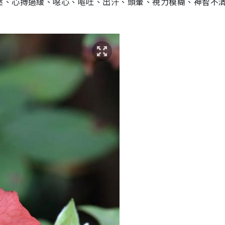
壓、心搏過緩、噁心、嘔吐、出汗、頭暈、視力模糊、神智不