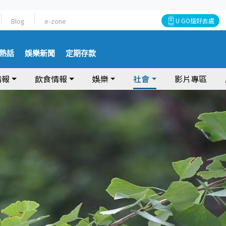
Blog
e-zone
U GO搵好去處
熱話
娛樂新聞
定期存款
情報
飲食情報
娛樂
社會
影片專區