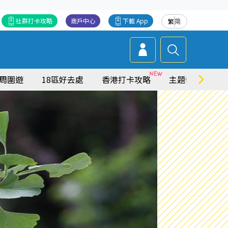
社群打卡攻略
商戶中心
下載 App
繁
简
周圍遊
18區好去處
香港打卡攻略
主題特集