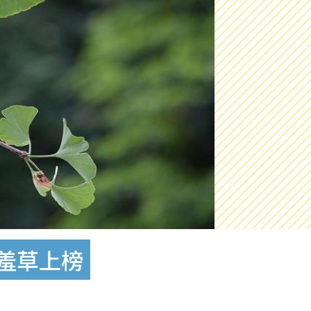
含羞草上榜