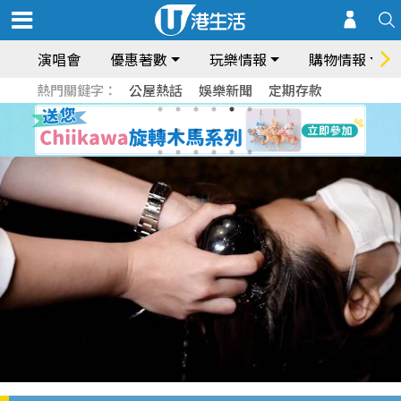
演唱會
優惠著數
玩樂情報
購物情報
熱門關鍵字：
公屋熱話
娛樂新聞
定期存款