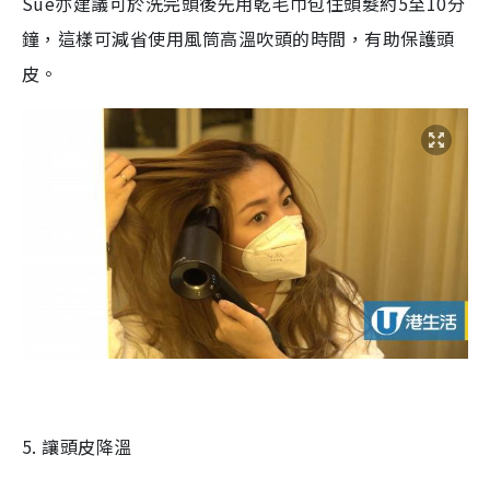
Sue
亦建議可於洗完頭後先用乾毛巾包住頭髮約
5
至
10
分
鐘，這樣可減省使用風筒高溫吹頭的時間，有助保護頭
皮。
5.
讓頭皮降溫