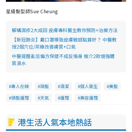
星級髮型師Sue Cheung
解構濕疹2大成因 皮膚專科醫生教你預防+治療方法
【新冠肺炎】戴口罩導致皮膚敏感點算好？ 中醫教
授2個穴位/茶療改善膚質+口氣
中醫提醒亂信偏方保健不成反傷身 推介2款增強體
質湯水
專人在線
頭髮
清潔
個人衛生
美髮
頭髮護理
天氣
護理
美容護理
港生活人氣本地熱話