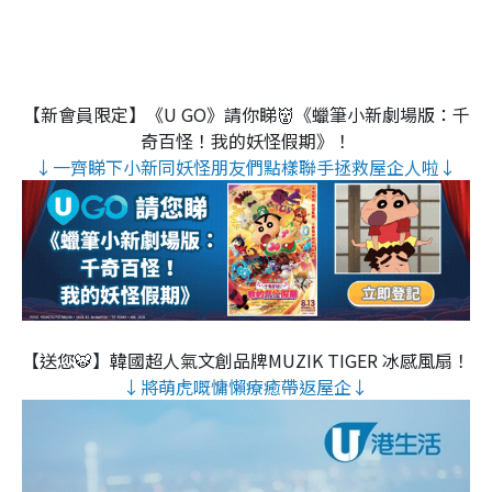
【新會員限定】《U GO》請你睇👹《蠟筆小新劇場版：千
奇百怪！我的妖怪假期》！
↓一齊睇下小新同妖怪朋友們點樣聯手拯救屋企人啦↓
【送您🐯】韓國超人氣文創品牌MUZIK TIGER 冰感風扇！
↓將萌虎嘅慵懶療癒帶返屋企↓