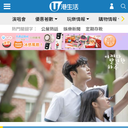
演唱會
優惠著數
玩樂情報
購物情報
熱門關鍵字：
公屋熱話
娛樂新聞
定期存款