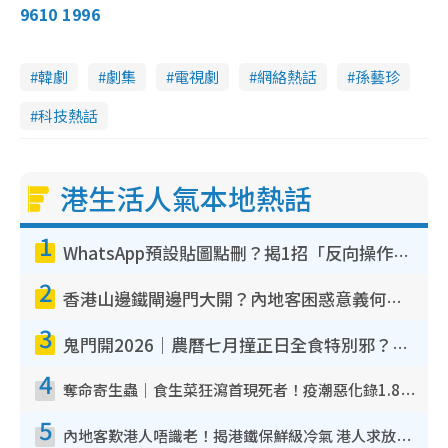
9610 1996
韓劇
劇集
電視劇
網絡熱話
孫藝珍
科技熱話
港生活人氣本地熱話
1
WhatsApp預設貼圖點刪？揭1招「反向操作」還原簡潔介面 附3步實測教學
2
香港山邊鐵閘邊門大開？內地客困惑意義何在！網民神回覆：呢種叫法理性防禦
3
鬼門開2026｜農曆七月撞正日全食特別邪？專家警告切忌做一事！揭4大禁忌+2招保平安
4
奪命寄生蟲｜食生菜狂瀉首現死者！疫潮惡化錄1.8萬宗病例 揭洗菜3大謬誤
5
內地客歎港人唔識老！揭港鐵保鮮級冷氣 港人求放過：咪投訴