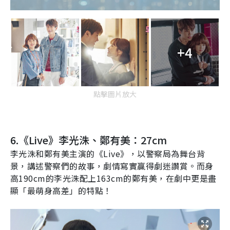
+4
點擊圖片放大
6.
《
Live
》李光洙、鄭有美：
27cm
李光洙和鄭有美主演的《
Live
》，以警察局為舞台背
景，講述警察們的故事，劇情寫實贏得劇迷讚賞。而身
高
190cm
的李光洙配上
163cm
的鄭有美，在劇中更是盡
顯「最萌身高差」的特點！