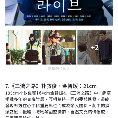
+2
點擊圖片放大
7.
《三流之路》朴敘俊、金智媛：21cm
185cm
朴敘俊和
164cm
金智媛在《三流之路》中，飾演
相識多年的青梅竹馬，互相扶持一同向夢想進發，最終
發現對方在心中佔重要席位而成為戀人關係。劇中的摸
頭安慰、抱腰、擁吻等甜蜜情節，自然又充滿情侶感，
看得觀眾臉紅心跳。