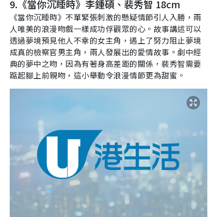
9.《當你沉睡時》李鍾碩、裴秀智
18cm
《當你沉睡時》不單緊張刺激的懸疑情節引人入勝，兩
人唯美的浪漫吻戲一樣成功俘觀眾的心。故事講述可以
透過夢境預見他人不幸的女主角，遇上了努力阻止夢境
成真的檢察官男主角，兩人發展出的愛情故事。劇中經
典的夢中之吻，因為有著身高差距的關係，裴秀智需要
踮起腳上前親吻，這小舉動令浪漫情節更為甜蜜。