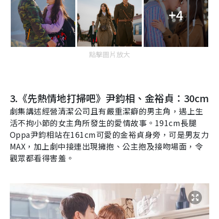
+4
點擊圖片放大
3.
《先熱情地打掃吧》尹鈞相、金裕貞：
30cm
劇集講述經營清潔公司且有嚴重潔癖的男主角，遇上生
活不拘小節的女主角所發生的愛情故事。
191cm
長腿
Oppa
尹鈞相站在
161cm
可愛的金裕貞身旁，可是男友力
MAX
，加上劇中接連出現擁抱、公主抱及接吻場面，令
觀眾都看得害羞。