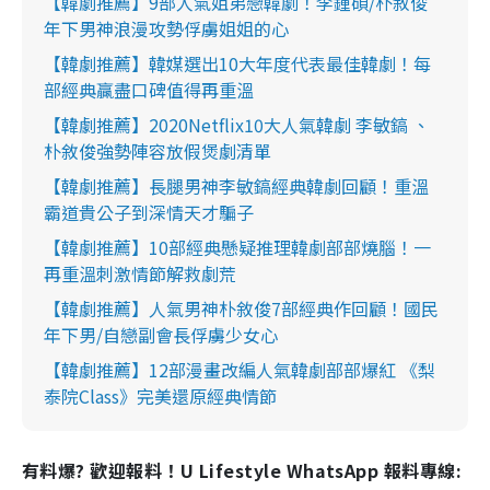
【韓劇推薦】9部人氣姐弟戀韓劇！李鍾碩/朴敘俊
年下男神浪漫攻勢俘虜姐姐的心
【韓劇推薦】韓媒選出10大年度代表最佳韓劇！每
部經典贏盡口碑值得再重溫
【韓劇推薦】2020Netflix10大人氣韓劇 李敏鎬 、
朴敘俊強勢陣容放假煲劇清單
【韓劇推薦】長腿男神李敏鎬經典韓劇回顧！重溫
霸道貴公子到深情天才騙子
【韓劇推薦】10部經典懸疑推理韓劇部部燒腦！一
再重溫刺激情節解救劇荒
【韓劇推薦】人氣男神朴敘俊7部經典作回顧！國民
年下男/自戀副會長俘虜少女心
【韓劇推薦】12部漫畫改編人氣韓劇部部爆紅 《梨
泰院Class》完美還原經典情節
有料爆? 歡迎報料！U Lifestyle WhatsApp 報料專線: