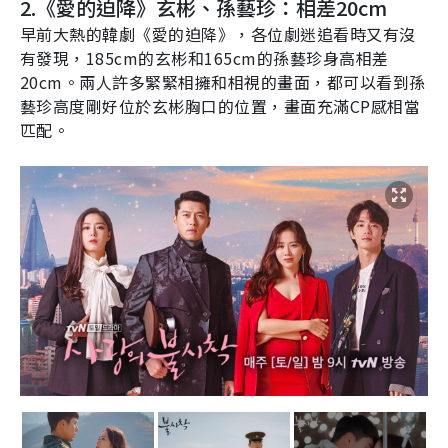
2.
《愛的迫降》玄彬、孫藝珍：相差
20
cm
早前大熱的韓劇《愛的迫降》，各位劇迷追看時又有沒
有發現，
185cm
的玄彬和
165cm
的孫藝珍身高相差
20
cm。兩人許多緊緊相擁和相視的畫面，都可以看到孫
藝珍高度剛好位於玄彬胸口的位置，畫面充滿
CP
感相當
匹配。