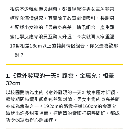
相信不少韓劇迷煲劇時，都曾經覺得男女主角非常
速配充滿情侶感，其實除了故事劇情吸引，長腿男
神配矮小女神的「最萌身高差」情侶組合，產生甜
蜜化學反應令浪費互動大升溫！今次就同大家重溫
10對相差18cm以上的韓劇情侶組合，你又最喜歡那
一對？
1.
《意外發現的一天》路雲、金惠允：相差
32cm
以校園愛情為主的《意外發現的一天》故事題才新穎，
播放期間持續引起劇迷熱烈討論，男女主角的身高差距
亦成為焦點之一。192cm的路雲搭檔160cm的金惠允，
造就出許多甜蜜場面，連簡單的彎腰打招呼問好，都成
功令觀眾看得心跳加速。