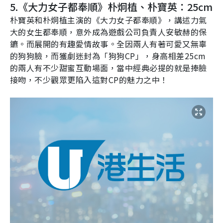
5.
《大力女子都奉順》朴炯植、朴寶英：
25cm
朴寶英和朴炯植主演的《大力女子都奉順》，講述力氣
大的女生都奉順，意外成為遊戲公司負責人安敏赫的保
鑣。而展開的有趣愛情故事。全因兩人有著可愛又無辜
的狗狗臉，而獲劇迷封為「狗狗
CP
」，身高相差
25cm
的兩人有不少甜蜜互動場面，當中經典必提的就是捧臉
接吻，不少觀眾更陷入這對
CP
的魅力之中！