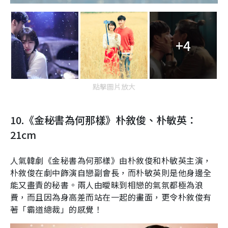
+4
點擊圖片放大
10.
《金秘書為何那樣》朴敘俊、朴敏英：
21cm
人氣韓劇《金秘書為何那樣》由朴敘俊和朴敏英主演，
朴敘俊在劇中飾演自戀副會長，而朴敏英則是他身邊全
能又盡責的秘書。兩人由曖昧到相戀的氣氛都極為浪
費，而且因為身高差而站在一起的畫面，更令朴敘俊有
著「霸道總裁」的感覺！