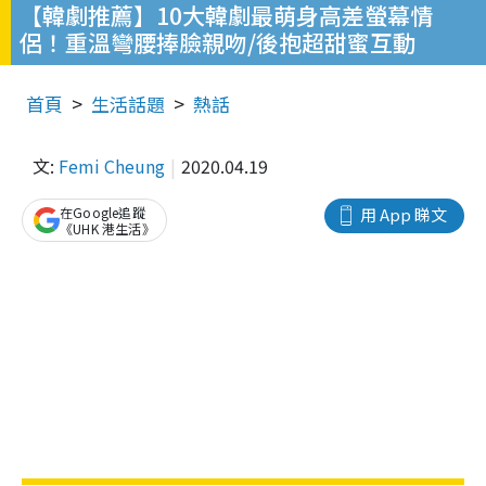
【韓劇推薦】10大韓劇最萌身高差螢幕情
侶！重溫彎腰捧臉親吻/後抱超甜蜜互動
首頁
生活話題
熱話
文:
Femi Cheung
2020.04.19
在Google追蹤
用 App 睇文
《UHK 港生活》