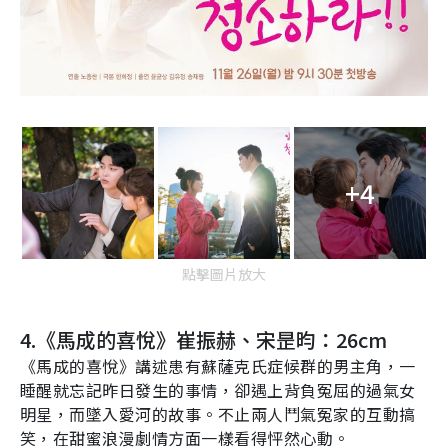
+4
點擊圖片放大
4.
《馬成的喜悅》崔振赫、宋昰昀：
26cm
《馬成的喜悅》講述患有蘇薩克氏症候群的男主角，一
睡醒就忘記昨日發生的事情，卻遇上背負冤屈的過氣女
明星，而墜入愛河的故事。不止兩人鬥氣冤家的互動搞
笑，在甜蜜浪漫劇情方面一樣看得怦然心動。