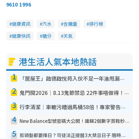
9610 1996
健康資訊
汽水
含糖量
排行榜
健康快訊
糖分
天氣
港生活人氣本地熱話
1
「居屋王」啟德啟悅苑入伙不足一年淪甩漏之王！插頭噴火花致大停電 多戶業主全屋家電報銷
2
鬼門開2026｜8.13鬼節禁忌 22件事唔做得！燒肉、刺身要少食？半夜勿吹口哨/打呢個電話
3
行李清潔｜車轆污糟過馬桶58倍！專家警告忌用酒精抹 教1招免污手除菌
4
New Balance型號密碼大公開！識睇2個數字買鞋秒知功能免中伏 附5大熱門鞋款
5
剪頭髮都要擇日？司徒法正提醒3大禁忌日子 隨時剪走財運！呢日剪髮恐「剪壽命」？