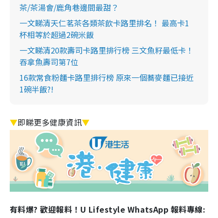
茶/茶湯會/鹿角巷邊間最甜？
一文睇清天仁茗茶各類茶飲卡路里排名！ 最高卡1
杯相等於超過2碗米飯
一文睇清20款壽司卡路里排行榜 三文魚籽最低卡！
吞拿魚壽司第7位
16款常食粉麵卡路里排行榜 原來一個蕎麥麵已接近
1碗半飯?!
▼
即睇更多健康資訊
▼
有料爆? 歡迎報料！U Lifestyle WhatsApp 報料專線: