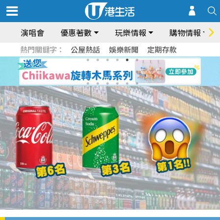
演唱會
優惠著數
玩樂情報
購物情報
熱門關鍵字：
公屋熱話
娛樂新聞
定期存款