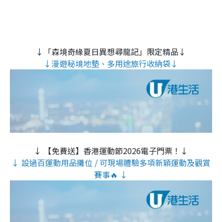
↓「森境奇緣夏日異想尋龍記」限定精品↓
↓漫遊秘境地墊、多用途旅行收納袋↓
↓ 【免費送】香港運動節2026電子門票！↓
↓ 設過百運動用品攤位 / 可現場體驗多項新穎運動及觀賞
賽事🔥 ↓